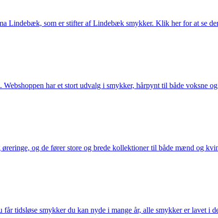
Lindebæk, som er stifter af Lindebæk smykker. Klik her for at se der
 Webshoppen har et stort udvalg i smykker, hårpynt til både voksne og b
eringe, og de fører store og brede kollektioner til både mænd og kvind
får tidsløse smykker du kan nyde i mange år, alle smykker er lavet i de