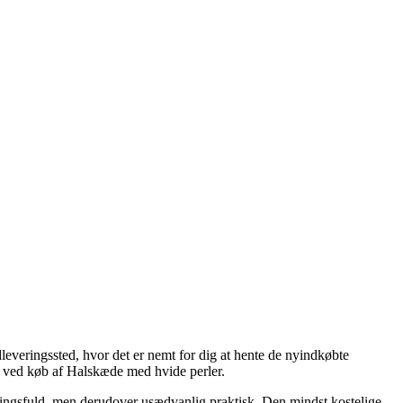
dleveringssted, hvor det er nemt for dig at hente de nyindkøbte
d ved køb af Halskæde med hvide perler.
tningsfuld, men derudover usædvanlig praktisk. Den mindst kostelige