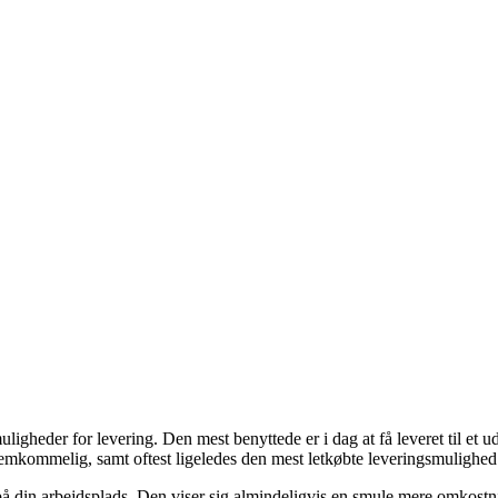
ligheder for levering. Den mest benyttede er i dag at få leveret til et u
fremkommelig, samt oftest ligeledes den mest letkøbte leveringsmulighe
d på din arbejdsplads. Den viser sig almindeligvis en smule mere omkos