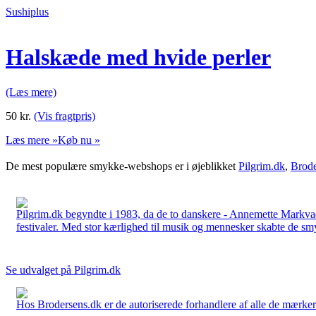
Sushiplus
Halskæde med hvide perler
(Læs mere)
50
kr.
(Vis fragtpris)
Læs mere »
Køb nu »
De mest populære smykke-webshops er i øjeblikket
Pilgrim.dk
,
Brode
Pilgrim.dk begyndte i 1983, da de to danskere - Annemette Markv
festivaler. Med stor kærlighed til musik og mennesker skabte de smykk
Se udvalget på Pilgrim.dk
Hos Brodersens.dk er de autoriserede forhandlere af alle de mærker d