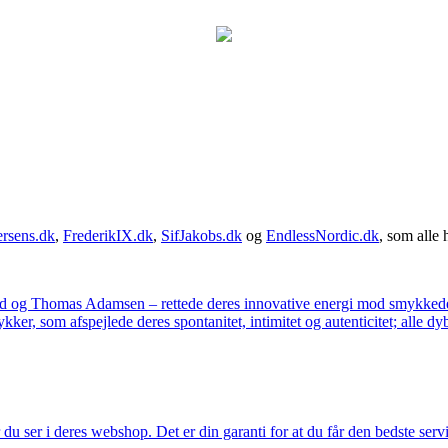
rsens.dk
,
FrederikIX.dk
,
SifJakobs.dk
og
EndlessNordic.dk
, som alle 
ad og Thomas Adamsen – rettede deres innovative energi mod smykkedes
er, som afspejlede deres spontanitet, intimitet og autenticitet; alle dyb
u ser i deres webshop. Det er din garanti for at du får den bedste servi