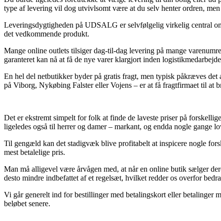
type af levering vil dog utvivlsomt være at du selv henter ordren, men d
Leveringsdygtigheden på UDSALG er selvfølgelig virkelig central om d
det vedkommende produkt.
Mange online outlets tilsiger dag-til-dag levering på mange varenumr
garanteret kan nå at få de nye varer klargjort inden logistikmedarbejd
En hel del netbutikker byder på gratis fragt, men typisk påkræves det 
på Viborg, Nykøbing Falster eller Vojens – er at få fragtfirmaet til at b
Det er ekstremt simpelt for folk at finde de laveste priser på forskell
ligeledes også til herrer og damer – markant, og endda nogle gange lov
Til gengæld kan det stadigvæk blive profitabelt at inspicere nogle for
mest betalelige pris.
Man må alligevel være årvågen med, at når en online butik sælger deres 
desto mindre indbefattet af et regelsæt, hvilket redder os overfor bedra
Vi går generelt ind for bestillinger med betalingskort eller betalinge
beløbet senere.