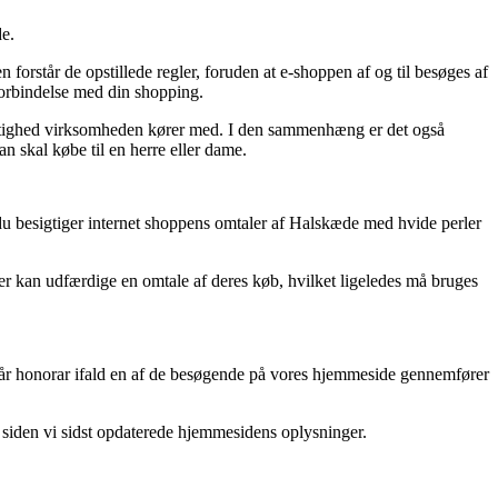
e.
n forstår de opstillede regler, foruden at e-shoppen af og til besøges af
forbindelse med din shopping.
rettighed virksomheden kører med. I den sammenhæng er det også
 skal købe til en herre eller dame.
t du besigtiger internet shoppens omtaler af Halskæde med hvide perler
er kan udfærdige en omtale af deres køb, hvilket ligeledes må bruges
 får honorar ifald en af de besøgende på vores hjemmeside gennemfører
at siden vi sidst opdaterede hjemmesidens oplysninger.