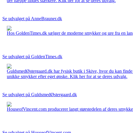
der næppe findes stærkere. Klik her for at se deres udvalg.
Se udvalget på AnneBrauner.dk
Hos GoldenTimes.dk sælger de moderne smykker og ure fra en lang 
Se udvalget på GoldenTimes.dk
GuldsmedØstergaard.dk har fysisk butik i Skive, hvor du kan finde
unikke smykker efter eget ønske. Klik her for at se deres udvalg.
Se udvalget på GuldsmedØstergaard.dk
HouseofVincent.com producerer langt størstedelen af deres smykker 
Se udvalget på HouseofVincent.com