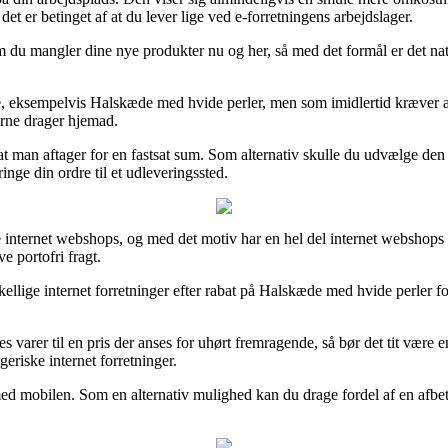
et er betinget af at du lever lige ved e-forretningens arbejdslager.
u mangler dine nye produkter nu og her, så med det formål er det natu
e, eksempelvis Halskæde med hvide perler, men som imidlertid kræver at
erne drager hjemad.
at man aftager for en fastsat sum. Som alternativ skulle du udvælge den 
ringe din ordre til et udleveringssted.
ige internet webshops, og med det motiv har en hel del internet webshops
e portofri fragt.
skellige internet forretninger efter rabat på Halskæde med hvide perler 
varer til en pris der anses for uhørt fremragende, så bør det tit være e
geriske internet forretninger.
r med mobilen. Som en alternativ mulighed kan du drage fordel af en afbe