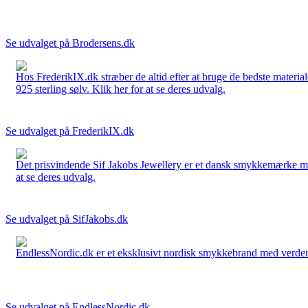
Se udvalget på Brodersens.dk
Hos FrederikIX.dk stræber de altid efter at bruge de bedste materia
925 sterling sølv. Klik her for at se deres udvalg.
Se udvalget på FrederikIX.dk
Det prisvindende Sif Jakobs Jewellery er et dansk smykkemærke med 
at se deres udvalg.
Se udvalget på SifJakobs.dk
EndlessNordic.dk er et eksklusivt nordisk smykkebrand med verden
Se udvalget på EndlessNordic.dk