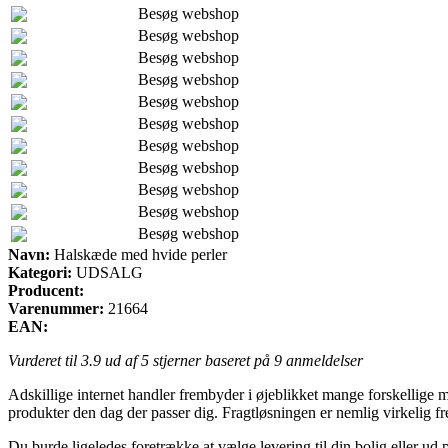
Besøg webshop
Besøg webshop
Besøg webshop
Besøg webshop
Besøg webshop
Besøg webshop
Besøg webshop
Besøg webshop
Besøg webshop
Besøg webshop
Besøg webshop
Navn:
Halskæde med hvide perler
Kategori:
UDSALG
Producent:
Varenummer:
21664
EAN:
Vurderet til
3.9
ud af 5 stjerner baseret på
9
anmeldelser
Adskillige internet handler frembyder i øjeblikket mange forskellige mu
produkter den dag der passer dig. Fragtløsningen er nemlig virkelig 
Du burde ligeledes foretrække at vælge levering til din bolig eller u