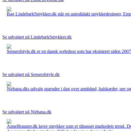
Bag LindebækSmykker.dk står en autodidakt smykkedesinger, Emma 
Se udvalget på LindebækSmykker.dk
Senseofstyle.dk er en dansk webshop som har eksisteret siden 2007.
Se udvalget på Senseofstyle.dk
Nirbana.dks udvalg spænder i dag over armbånd, halskæder, ure og ør
Se udvalget på Nirbana.dk
AnneBrauner.dk laver smykker som er tilpasset markedets trend. Du 