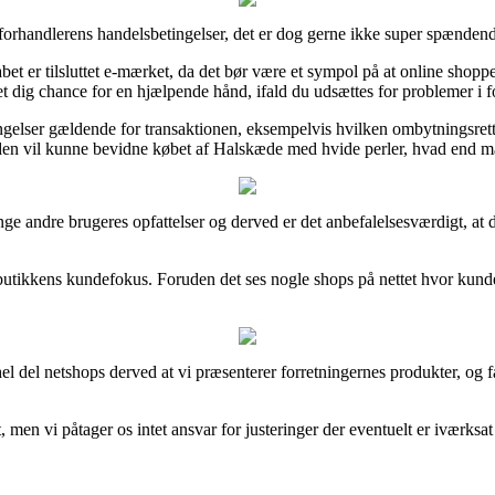
orhandlerens handelsbetingelser, det er dog gerne ikke super spændend
abet er tilsluttet e-mærket, da det bør være et sympol på at online shoppe
 dig chance for en hjælpende hånd, ifald du udsættes for problemer i 
betingelser gældende for transaktionen, eksempelvis hvilken ombytnings
iden vil kunne bevidne købet af Halskæde med hvide perler, hvad end man
ange andre brugeres opfattelser og derved er det anbefalelsesværdigt, a
tbutikkens kundefokus. Foruden det ses nogle shops på nettet hvor kund
l del netshops derved at vi præsenterer forretningernes produkter, og
, men vi påtager os intet ansvar for justeringer der eventuelt er iværks