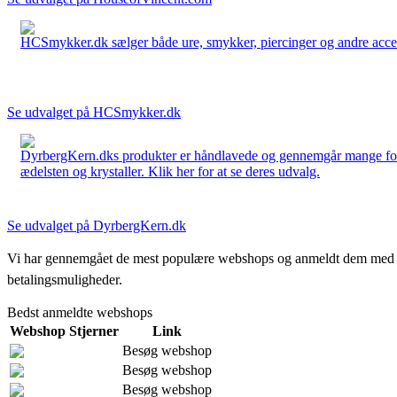
HCSmykker.dk sælger både ure, smykker, piercinger og andre accesso
Se udvalget på HCSmykker.dk
DyrbergKern.dks produkter er håndlavede og gennemgår mange forskel
ædelsten og krystaller. Klik her for at se deres udvalg.
Se udvalget på DyrbergKern.dk
Vi har gennemgået de mest populære webshops og anmeldt dem med stjern
betalingsmuligheder.
Bedst anmeldte webshops
Webshop
Stjerner
Link
Besøg webshop
Besøg webshop
Besøg webshop