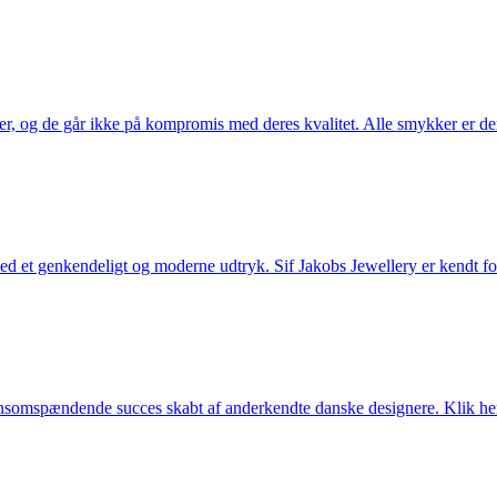
ler, og de går ikke på kompromis med deres kvalitet. Alle smykker er de
et genkendeligt og moderne udtryk. Sif Jakobs Jewellery er kendt for si
somspændende succes skabt af anderkendte danske designere. Klik her 