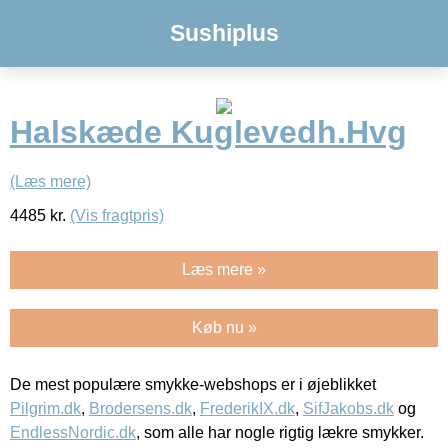
Sushiplus
Halskæde Kuglevedh.Hvg
(Læs mere)
4485
kr.
(Vis fragtpris)
Læs mere »
Køb nu »
De mest populære smykke-webshops er i øjeblikket
Pilgrim.dk
,
Brodersens.dk
,
FrederikIX.dk
,
SifJakobs.dk
og
EndlessNordic.dk
, som alle har nogle rigtig lækre smykker.