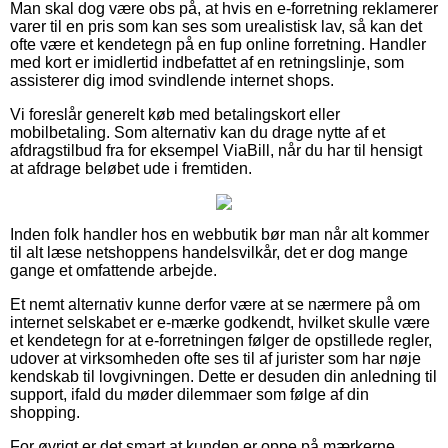
Man skal dog være obs på, at hvis en e-forretning reklamerer
varer til en pris som kan ses som urealistisk lav, så kan det
ofte være et kendetegn på en fup online forretning. Handler
med kort er imidlertid indbefattet af en retningslinje, som
assisterer dig imod svindlende internet shops.
Vi foreslår generelt køb med betalingskort eller
mobilbetaling. Som alternativ kan du drage nytte af et
afdragstilbud fra for eksempel ViaBill, når du har til hensigt
at afdrage beløbet ude i fremtiden.
Inden folk handler hos en webbutik bør man når alt kommer
til alt læse netshoppens handelsvilkår, det er dog mange
gange et omfattende arbejde.
Et nemt alternativ kunne derfor være at se nærmere på om
internet selskabet er e-mærke godkendt, hvilket skulle være
et kendetegn for at e-forretningen følger de opstillede regler,
udover at virksomheden ofte ses til af jurister som har nøje
kendskab til lovgivningen. Dette er desuden din anledning til
support, ifald du møder dilemmaer som følge af din
shopping.
For øvrigt er det smart at kunden er oppe på mærkerne