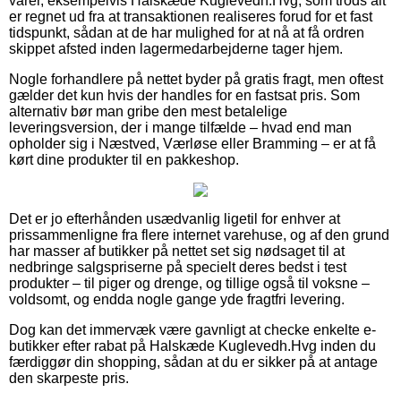
varer, eksempelvis Halskæde Kuglevedh.Hvg, som trods alt
er regnet ud fra at transaktionen realiseres forud for et fast
tidspunkt, sådan at de har mulighed for at nå at få ordren
skippet afsted inden lagermedarbejderne tager hjem.
Nogle forhandlere på nettet byder på gratis fragt, men oftest
gælder det kun hvis der handles for en fastsat pris. Som
alternativ bør man gribe den mest betalelige
leveringsversion, der i mange tilfælde – hvad end man
opholder sig i Næstved, Værløse eller Bramming – er at få
kørt dine produkter til en pakkeshop.
Det er jo efterhånden usædvanlig ligetil for enhver at
prissammenligne fra flere internet varehuse, og af den grund
har masser af butikker på nettet set sig nødsaget til at
nedbringe salgspriserne på specielt deres bedst i test
produkter – til piger og drenge, og tillige også til voksne –
voldsomt, og endda nogle gange yde fragtfri levering.
Dog kan det immervæk være gavnligt at checke enkelte e-
butikker efter rabat på Halskæde Kuglevedh.Hvg inden du
færdiggør din shopping, sådan at du er sikker på at antage
den skarpeste pris.