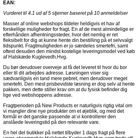
EAN:
Vurderet til
4.1
ud af 5 stjerner baseret på
10
anmeldelser
Masser af online webshops tildeler heldigvis et hav af
forskellige muligheder for fragt. En af de mest almindelige er
efterhånden afhentningssteder, hvor det nemlig er ret
fleksibelt for dig at kunne hente din bestilling på et selvvalgt
tidspunkt. Fragtmuligheden er jo særdeles smertefri, samt
oftest desuden den mindst kostelige leveringsmodel ved køb
af Halskæde Kuglevedh.Hvg.
Du bør derudover overveje at få det leveret til hvor du bor
eller til dit arbejdes adresse. Løsningen viser sig
sædvanligvis en tand mere pebret, men derudover meget
smertefri. Den mest prisbevidste løsning er dog selv at hente
pakken, men dette stiller krav om at du fysisk befinder dig
lige ved webshoppens adresse.
Fragtperioden på New Products er naturligvis rigtig vital om
vi mangler dine nye produkter om et øjeblik, og med det
formål er det ganske passende at vi kontrollerer den
anslåede leveringstid på den relevante vare.
En hel del butikker på nettet tilbyder 1 dags fragt på flere