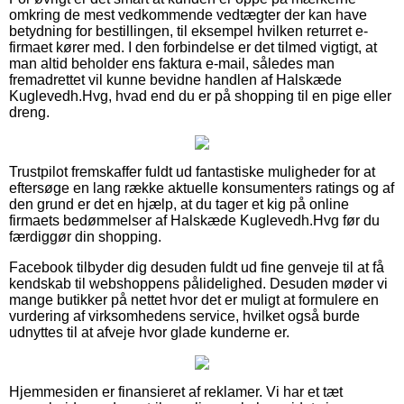
omkring de mest vedkommende vedtægter der kan have
betydning for bestillingen, til eksempel hvilken returret e-
firmaet kører med. I den forbindelse er det tilmed vigtigt, at
man altid beholder ens faktura e-mail, således man
fremadrettet vil kunne bevidne handlen af Halskæde
Kuglevedh.Hvg, hvad end du er på shopping til en pige eller
dreng.
Trustpilot fremskaffer fuldt ud fantastiske muligheder for at
eftersøge en lang række aktuelle konsumenters ratings og af
den grund er det en hjælp, at du tager et kig på online
firmaets bedømmelser af Halskæde Kuglevedh.Hvg før du
færdiggør din shopping.
Facebook tilbyder dig desuden fuldt ud fine genveje til at få
kendskab til webshoppens pålidelighed. Desuden møder vi
mange butikker på nettet hvor det er muligt at formulere en
vurdering af virksomhedens service, hvilket også burde
udnyttes til at afveje hvor glade kunderne er.
Hjemmesiden er finansieret af reklamer. Vi har et tæt