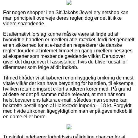
Før nogen shopper i en Sif Jakobs Jewellery netshop kan
man principielt overveje deres regler, dog er det tit ikke
videre spændende.
Et alternativt forslag kunne måske være at finde ud af
hvorvidt e-handlen er medlem af e-mærket, fordi det generelt
er en sikkerhed for at e-handlen respekterer de danske
regler, foruden at internet firmaet en gang i mellem besøges
af eksperter som mestrer de gældende vilkår. Derudover
giver det dig genvej til assistance, hvis du bliver udsat for
dilemmaer som følge af dit indkøb.
Tilmed tilråder vi at køberen er omhyggelig omkring de mest
vitale vilkår der kan have betydning for handlen, til eksempel
hvilken returneringsret e-forhandleren kører med. På grund
af dette er det på samme måde relevant, at man når som
helst bevarer ens faktura e-mail, således man senere kan
bekræfte bestillingen af Halskæde Imperia – 18 kt. Forgyldt
med hvide zirkoner, ligegyldigt om man er på gaveindkøb til
en dame eller herre.
Trustpilot indebærer forholdsvis pålidelige chancer for at