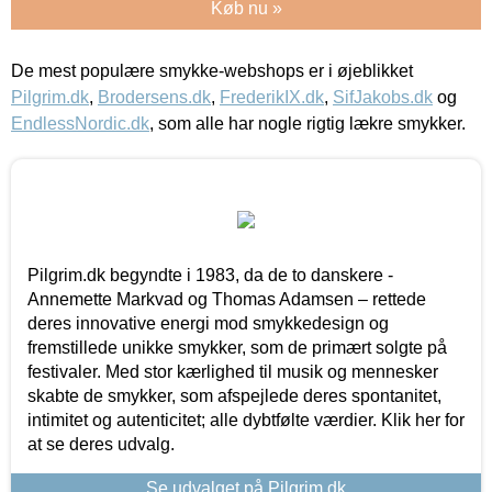
Køb nu »
De mest populære smykke-webshops er i øjeblikket
Pilgrim.dk
,
Brodersens.dk
,
FrederikIX.dk
,
SifJakobs.dk
og
EndlessNordic.dk
, som alle har nogle rigtig lækre smykker.
Pilgrim.dk begyndte i 1983, da de to danskere -
Annemette Markvad og Thomas Adamsen – rettede
deres innovative energi mod smykkedesign og
fremstillede unikke smykker, som de primært solgte på
festivaler. Med stor kærlighed til musik og mennesker
skabte de smykker, som afspejlede deres spontanitet,
intimitet og autenticitet; alle dybtfølte værdier. Klik her for
at se deres udvalg.
Se udvalget på Pilgrim.dk