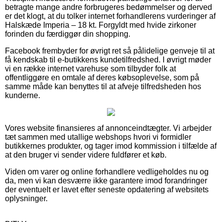
betragte mange andre forbrugeres bedømmelser og derved
er det klogt, at du tolker internet forhandlerens vurderinger af
Halskæde Imperia – 18 kt. Forgyldt med hvide zirkoner
forinden du færdiggør din shopping.
Facebook frembyder for øvrigt ret så pålidelige genveje til at
få kendskab til e-butikkens kundetilfredshed. I øvrigt møder
vi en række internet varehuse som tilbyder folk at
offentliggøre en omtale af deres købsoplevelse, som på
samme måde kan benyttes til at afveje tilfredsheden hos
kunderne.
Vores website finansieres af annonceindtægter. Vi arbejder
tæt sammen med utallige webshops hvori vi formidler
butikkernes produkter, og tager imod kommission i tilfælde af
at den bruger vi sender videre fuldfører et køb.
Viden om varer og online forhandlere vedligeholdes nu og
da, men vi kan desværre ikke garantere imod forandringer
der eventuelt er lavet efter seneste opdatering af websitets
oplysninger.