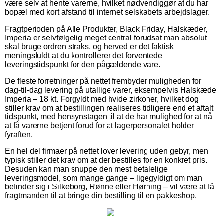
være selv at hente varerne, hvilket nødvendiggør at du har
bopæl med kort afstand til internet selskabets arbejdslager.
Fragtperioden på Alle Produkter, Black Friday, Halskæder,
Imperia er selvfølgelig meget central forudsat man absolut
skal bruge ordren straks, og herved er det faktisk
meningsfuldt at du kontrollerer det forventede
leveringstidspunkt for den pågældende vare.
De fleste forretninger på nettet frembyder muligheden for
dag-til-dag levering på utallige varer, eksempelvis Halskæde
Imperia – 18 kt. Forgyldt med hvide zirkoner, hvilket dog
stiller krav om at bestillingen realiseres tidligere end et aftalt
tidspunkt, med hensynstagen til at de har mulighed for at nå
at få varerne betjent forud for at lagerpersonalet holder
fyraften.
En hel del firmaer på nettet lover levering uden gebyr, men
typisk stiller det krav om at der bestilles for en konkret pris.
Desuden kan man snuppe den mest betalelige
leveringsmodel, som mange gange – ligegyldigt om man
befinder sig i Silkeborg, Rønne eller Hørning – vil være at få
fragtmanden til at bringe din bestilling til en pakkeshop.