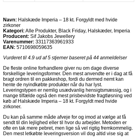
Navn:
Halskæde Imperia – 18 kt. Forgyldt med hvide
zirkoner
Kategori:
Alle Produkter, Black Friday, Halskæder, Imperia
Producent:
Sif Jakobs Jewellery
Varenummer:
33117363961933
EAN:
5710698059635
Vurderet til
4.9
ud af 5 stjerner baseret på
44
anmeldelser
De fleste online forhandlere giver nu om dage diverse
forskellige leveringsformer. Den mest anvendte er i dag at få
bragt ordren til en pakkeshop, fordi du dermed nemt kan
hente de nyindkøbte produkter når du har lyst.
Leveringstypen er nemlig usædvanlig hensigtsmæssig, og i
mange tilfælde også den mest prisbevidste fragtløsning ved
køb af Halskæde Imperia – 18 kt. Forgyldt med hvide
zirkoner.
Du kan på samme måde afveje for og imod at vælge at få
sendt til din lejlighed eller til hvor du arbejder. Metoden er
ofte en tak mere pebret, men lige så vel rigtig fremkommelig.
Den mest letkøbte leveringsversion vil dog altid vise sig at