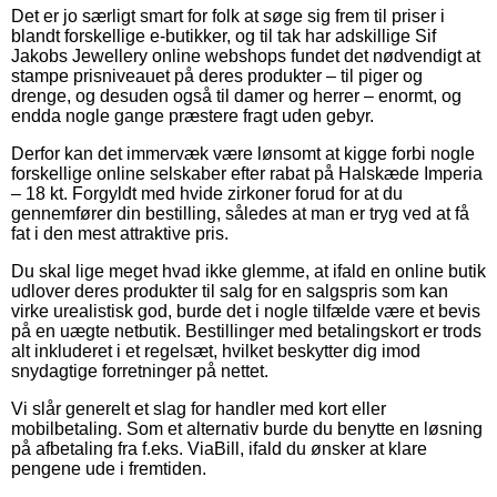
Det er jo særligt smart for folk at søge sig frem til priser i
blandt forskellige e-butikker, og til tak har adskillige Sif
Jakobs Jewellery online webshops fundet det nødvendigt at
stampe prisniveauet på deres produkter – til piger og
drenge, og desuden også til damer og herrer – enormt, og
endda nogle gange præstere fragt uden gebyr.
Derfor kan det immervæk være lønsomt at kigge forbi nogle
forskellige online selskaber efter rabat på Halskæde Imperia
– 18 kt. Forgyldt med hvide zirkoner forud for at du
gennemfører din bestilling, således at man er tryg ved at få
fat i den mest attraktive pris.
Du skal lige meget hvad ikke glemme, at ifald en online butik
udlover deres produkter til salg for en salgspris som kan
virke urealistisk god, burde det i nogle tilfælde være et bevis
på en uægte netbutik. Bestillinger med betalingskort er trods
alt inkluderet i et regelsæt, hvilket beskytter dig imod
snydagtige forretninger på nettet.
Vi slår generelt et slag for handler med kort eller
mobilbetaling. Som et alternativ burde du benytte en løsning
på afbetaling fra f.eks. ViaBill, ifald du ønsker at klare
pengene ude i fremtiden.