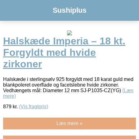
Sushiplus
Halskæde Imperia – 18 kt.
Forgyldt med hvide
zirkoner
Halskæde i sterlingsølv 925 forgyldt med 18 karat guld med
blankpoleret overflade og facetslebne hvide zirkoner.
Vedhængets mål: Diameter 12 mm SJ-P1035-CZ(YG)
(Læs
mere)
879
kr.
(Vis fragtpris)
Læs mere »