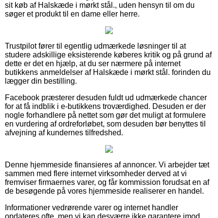
sit køb af Halskæde i mørkt stål., uden hensyn til om du
søger et produkt til en dame eller herre.
Trustpilot fører til egentlig udmærkede løsninger til at
studere adskillige eksisterende køberes kritik og på grund af
dette er det en hjælp, at du ser nærmere på internet
butikkens anmeldelser af Halskæde i mørkt stål. forinden du
lægger din bestilling.
Facebook præsterer desuden fuldt ud udmærkede chancer
for at få indblik i e-butikkens troværdighed. Desuden er der
nogle forhandlere på nettet som gør det muligt at formulere
en vurdering af ordreforløbet, som desuden bør benyttes til
afvejning af kundernes tilfredshed.
Denne hjemmeside finansieres af annoncer. Vi arbejder tæt
sammen med flere internet virksomheder derved at vi
fremviser firmaernes varer, og får kommission forudsat en af
de besøgende på vores hjemmeside realiserer en handel.
Informationer vedrørende varer og internet handler
opdateres ofte, men vi kan desværre ikke garantere imod