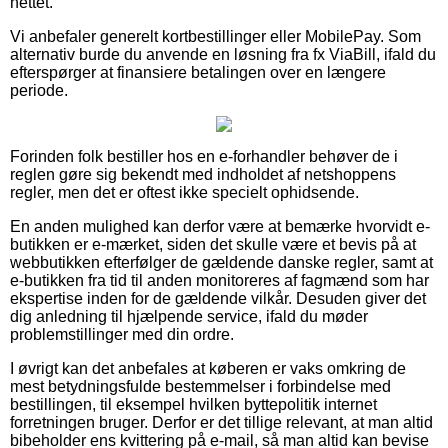
nettet.
Vi anbefaler generelt kortbestillinger eller MobilePay. Som
alternativ burde du anvende en løsning fra fx ViaBill, ifald du
efterspørger at finansiere betalingen over en længere
periode.
Forinden folk bestiller hos en e-forhandler behøver de i
reglen gøre sig bekendt med indholdet af netshoppens
regler, men det er oftest ikke specielt ophidsende.
En anden mulighed kan derfor være at bemærke hvorvidt e-
butikken er e-mærket, siden det skulle være et bevis på at
webbutikken efterfølger de gældende danske regler, samt at
e-butikken fra tid til anden monitoreres af fagmænd som har
ekspertise inden for de gældende vilkår. Desuden giver det
dig anledning til hjælpende service, ifald du møder
problemstillinger med din ordre.
I øvrigt kan det anbefales at køberen er vaks omkring de
mest betydningsfulde bestemmelser i forbindelse med
bestillingen, til eksempel hvilken byttepolitik internet
forretningen bruger. Derfor er det tillige relevant, at man altid
bibeholder ens kvittering på e-mail, så man altid kan bevise