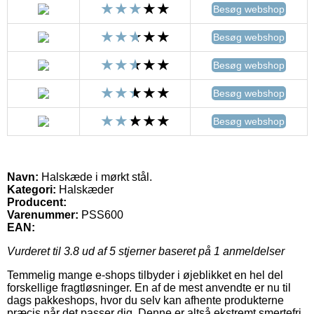
Besøg webshop
Besøg webshop
Besøg webshop
Besøg webshop
Besøg webshop
Navn:
Halskæde i mørkt stål.
Kategori:
Halskæder
Producent:
Varenummer:
PSS600
EAN:
Vurderet til
3.8
ud af 5 stjerner baseret på
1
anmeldelser
Temmelig mange e-shops tilbyder i øjeblikket en hel del
forskellige fragtløsninger. En af de mest anvendte er nu til
dags pakkeshops, hvor du selv kan afhente produkterne
præcis når det passer dig. Denne er altså ekstremt smertefri,