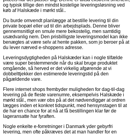
og typisk tillige den mindst kostelige leveringsløsning ved
køb af Halskæde i mørkt stål..
Du burde omvendt planlægge at bestille levering til din
private bopæl eller ud til din arbejdsplads. Denne bliver
gennemsnitligt en smule mere bekostelig, men samtidig
usædvanlig nem. Den prisbilligste leveringsmodel kan ikke
benægtes at være selv at hente pakken, som jo beroer på at
du lever nærved e-shoppens adresse.
Leveringsdygtigheden på Halskæder kan i nogle tilfælde
være super bestemmende når du skal bruge produktet
omgående, så herved er det virkelig afgørende at vi
dobbelttjekker den estimerede leveringstid på den
pågældende vare.
Flere internet shops frembyder muligheden for dag-til-dag
levering på de fleste varenumre, eksempelvis Halskæde i
mørkt stål., men vær obs på at det nødvendiggør at ordren
lægges inden et konkret tidspunkt, med hensynstagen til at
de har en chance for at nå at få bestillingen klar før de
lageransatte har fyraften.
Nogle enkelte e-forretninger i Danmark yder gebyrfri
levering, men ofte påkræves det at man handler for en