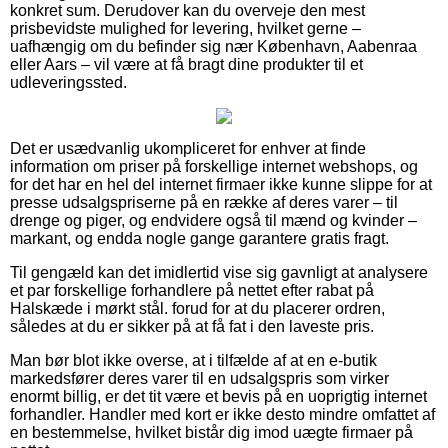
konkret sum. Derudover kan du overveje den mest
prisbevidste mulighed for levering, hvilket gerne –
uafhængig om du befinder sig nær København, Aabenraa
eller Aars – vil være at få bragt dine produkter til et
udleveringssted.
Det er usædvanlig ukompliceret for enhver at finde
information om priser på forskellige internet webshops, og
for det har en hel del internet firmaer ikke kunne slippe for at
presse udsalgspriserne på en række af deres varer – til
drenge og piger, og endvidere også til mænd og kvinder –
markant, og endda nogle gange garantere gratis fragt.
Til gengæld kan det imidlertid vise sig gavnligt at analysere
et par forskellige forhandlere på nettet efter rabat på
Halskæde i mørkt stål. forud for at du placerer ordren,
således at du er sikker på at få fat i den laveste pris.
Man bør blot ikke overse, at i tilfælde af at en e-butik
markedsfører deres varer til en udsalgspris som virker
enormt billig, er det tit være et bevis på en uoprigtig internet
forhandler. Handler med kort er ikke desto mindre omfattet af
en bestemmelse, hvilket bistår dig imod uægte firmaer på