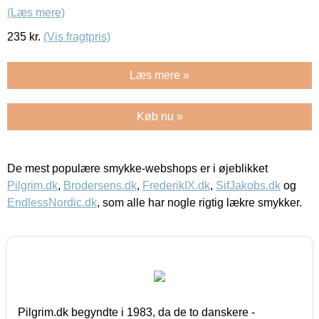
(Læs mere)
235
kr.
(Vis fragtpris)
Læs mere »
Køb nu »
De mest populære smykke-webshops er i øjeblikket
Pilgrim.dk
,
Brodersens.dk
,
FrederikIX.dk
,
SifJakobs.dk
og
EndlessNordic.dk
, som alle har nogle rigtig lækre smykker.
Pilgrim.dk begyndte i 1983, da de to danskere -