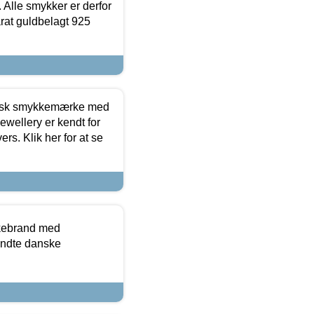
 Alle smykker er derfor
arat guldbelagt 925
dansk smykkemærke med
ewellery er kendt for
ers. Klik her for at se
kkebrand med
ndte danske