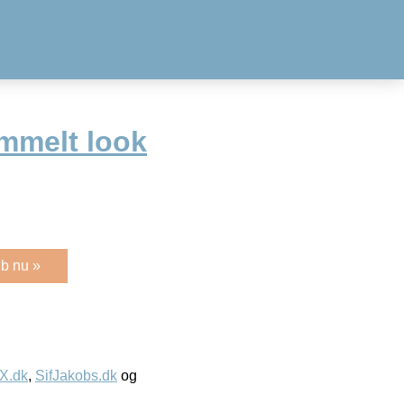
mmelt look
b nu »
IX.dk
,
SifJakobs.dk
og