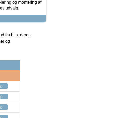
olering og montering af
res udvalg.
 fra bl.a. deres
mer og
op
op
op
op