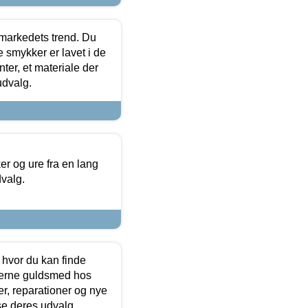
markedets trend. Du
e smykker er lavet i de
ter, et materiale der
udvalg.
 og ure fra en lang
dvalg.
 hvor du kan finde
terne guldsmed hos
r, reparationer og nye
se deres udvalg.