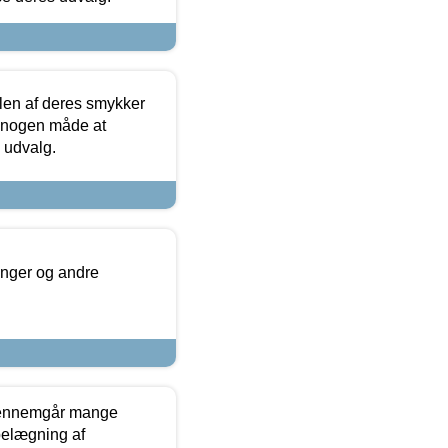
len af deres smykker
å nogen måde at
s udvalg.
inger og andre
gennemgår mange
 belægning af