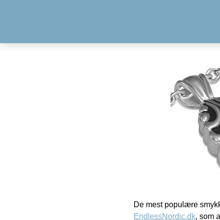
De mest populære smykk
EndlessNordic.dk
, som a