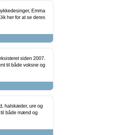
mykkedesinger, Emma
ik her for at se deres
ksisteret siden 2007.
nt til både voksne og
, halskæder, ure og
r til både mænd og