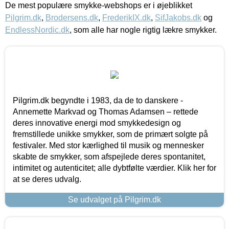
De mest populære smykke-webshops er i øjeblikket
Pilgrim.dk
,
Brodersens.dk
,
FrederikIX.dk
,
SifJakobs.dk
og
EndlessNordic.dk
, som alle har nogle rigtig lækre smykker.
Pilgrim.dk begyndte i 1983, da de to danskere -
Annemette Markvad og Thomas Adamsen – rettede
deres innovative energi mod smykkedesign og
fremstillede unikke smykker, som de primært solgte på
festivaler. Med stor kærlighed til musik og mennesker
skabte de smykker, som afspejlede deres spontanitet,
intimitet og autenticitet; alle dybtfølte værdier. Klik her for
at se deres udvalg.
Se udvalget på Pilgrim.dk