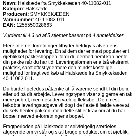
Navn:
Halskæde fra Smykkekæden 40-11082-011
Kategori:
Halskæde
Producent:
SMYKKEKÆDEN
Varenummer:
40-11082-011
EAN:
1255550028663
Vurderet til
4.3
ud af 5 stjerner baseret på
4
anmeldelser
Flere internet forretninger tilbyder heldigvis alverdens
muligheder for levering. En af dem der er mest populær er i
øjeblikket pakkeshoppen, fordi du dermed nemt kan hente
din pakke når du har tid. Leveringsformen er altså ekstremt
praktisk, samt oftest ydermere den mindst kostelige
mulighed for fragt ved køb af Halskæde fra Smykkekæden
40-11082-011.
Du burde ligeledes påtænke at få varerne sendt til din bolig
eller ud på dit arbejde. Leveringstypen viser sig gerne en tak
mere pebret, men desuden vældig fleksibel. Den mest
letkøbte leveringsudgave vil dog i de fleste tilfælde være at
du selv henter pakken, men dette stiller krav om at du har
bopæl nærved e-forretningens bopæl.
Fragtperioden på Halskæde er selvfølgelig særdeles
afgørende om vi står og skal bruge produktet om et øjeblik,