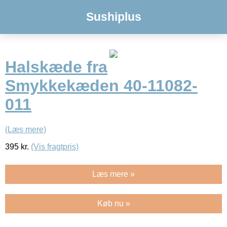
Sushiplus
Halskæde fra
Smykkekæden 40-11082-
011
(Læs mere)
395
kr.
(Vis fragtpris)
Læs mere »
Køb nu »