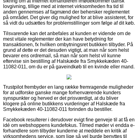
sikring om at internet forhandleren imødekommer dansk
lovgivning, tillige med at internet virksomheden fra tid til
anden gennemses af fagmænd der behersker reglementet
på området. Det giver dig mulighed for at blive assisteret, for
så vidt du udsættes for problemstillinger som følge af dit køb.
Tilsvarende kan det anbefales at kunden er vidende om de
mest vitale reglementer der kan have betydning for
transaktionen, fx hvilken ombytningsret butikken tilbyder. På
grund af dette er det desuden vigtigt, at man når som helst
bevarer ens ordremail, så man når som helst vil kunne
eftervise sin bestilling af Halskæde fra Smykkekæden 40-
11082-011, om du er på gaveindkøb til en kvinde eller mand.
Trustpilot frembyder en lang række fremragende muligheder
for at udforske ganske mange forhenværende kunders
synspunkter og herved er det prisværdigt, at du bliver
klogere på online butikkens vurderinger af Halskæde fra
Smykkekæden 40-11082-011 forinden du bestiller.
Facebook resulterer i derudover evigt fine genveje til at få en
idé om webshoppens kundefokus. Tilmed møder vi endda e-
forhandlere som tilbyder kunderne at meddele en kritik af
virksomhedens service, som lige så vel burde benyttes til