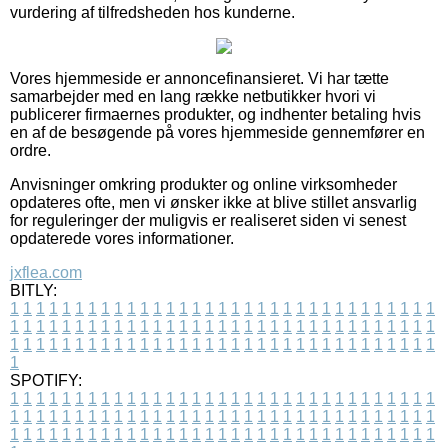
vurdering af tilfredsheden hos kunderne.
Vores hjemmeside er annoncefinansieret. Vi har tætte
samarbejder med en lang række netbutikker hvori vi
publicerer firmaernes produkter, og indhenter betaling hvis
en af de besøgende på vores hjemmeside gennemfører en
ordre.
Anvisninger omkring produkter og online virksomheder
opdateres ofte, men vi ønsker ikke at blive stillet ansvarlig
for reguleringer der muligvis er realiseret siden vi senest
opdaterede vores informationer.
jxflea.com
BITLY:
1
1
1
1
1
1
1
1
1
1
1
1
1
1
1
1
1
1
1
1
1
1
1
1
1
1
1
1
1
1
1
1
1
1
1
1
1
1
1
1
1
1
1
1
1
1
1
1
1
1
1
1
1
1
1
1
1
1
1
1
1
1
1
1
1
1
1
1
1
1
1
1
1
1
1
1
1
1
1
1
1
1
1
1
1
1
1
1
1
1
1
1
1
1
1
1
1
1
1
1
SPOTIFY:
1
1
1
1
1
1
1
1
1
1
1
1
1
1
1
1
1
1
1
1
1
1
1
1
1
1
1
1
1
1
1
1
1
1
1
1
1
1
1
1
1
1
1
1
1
1
1
1
1
1
1
1
1
1
1
1
1
1
1
1
1
1
1
1
1
1
1
1
1
1
1
1
1
1
1
1
1
1
1
1
1
1
1
1
1
1
1
1
1
1
1
1
1
1
1
1
1
1
1