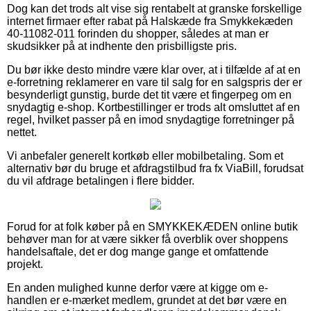
Dog kan det trods alt vise sig rentabelt at granske forskellige
internet firmaer efter rabat på Halskæde fra Smykkekæden
40-11082-011 forinden du shopper, således at man er
skudsikker på at indhente den prisbilligste pris.
Du bør ikke desto mindre være klar over, at i tilfælde af at en
e-forretning reklamerer en vare til salg for en salgspris der er
besynderligt gunstig, burde det tit være et fingerpeg om en
snydagtig e-shop. Kortbestillinger er trods alt omsluttet af en
regel, hvilket passer på en imod snydagtige forretninger på
nettet.
Vi anbefaler generelt kortkøb eller mobilbetaling. Som et
alternativ bør du bruge et afdragstilbud fra fx ViaBill, forudsat
du vil afdrage betalingen i flere bidder.
Forud for at folk køber på en SMYKKEKÆDEN online butik
behøver man for at være sikker få overblik over shoppens
handelsaftale, det er dog mange gange et omfattende
projekt.
En anden mulighed kunne derfor være at kigge om e-
handlen er e-mærket medlem, grundet at det bør være en