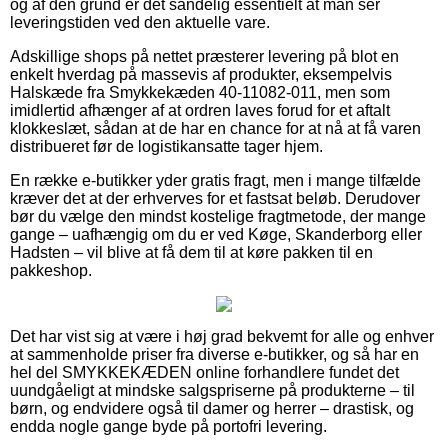
og af den grund er det sandelig essentielt at man ser
leveringstiden ved den aktuelle vare.
Adskillige shops på nettet præsterer levering på blot en
enkelt hverdag på massevis af produkter, eksempelvis
Halskæde fra Smykkekæden 40-11082-011, men som
imidlertid afhænger af at ordren laves forud for et aftalt
klokkeslæt, sådan at de har en chance for at nå at få varen
distribueret før de logistikansatte tager hjem.
En række e-butikker yder gratis fragt, men i mange tilfælde
kræver det at der erhverves for et fastsat beløb. Derudover
bør du vælge den mindst kostelige fragtmetode, der mange
gange – uafhængig om du er ved Køge, Skanderborg eller
Hadsten – vil blive at få dem til at køre pakken til en
pakkeshop.
Det har vist sig at være i høj grad bekvemt for alle og enhver
at sammenholde priser fra diverse e-butikker, og så har en
hel del SMYKKEKÆDEN online forhandlere fundet det
uundgåeligt at mindske salgspriserne på produkterne – til
børn, og endvidere også til damer og herrer – drastisk, og
endda nogle gange byde på portofri levering.