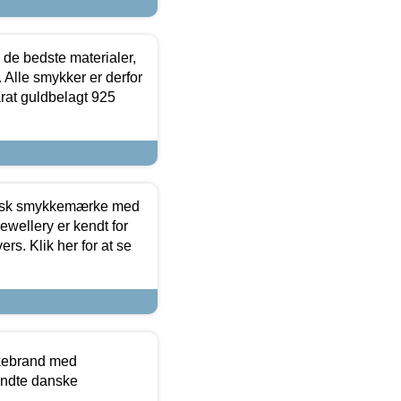
 de bedste materialer,
 Alle smykker er derfor
arat guldbelagt 925
dansk smykkemærke med
ewellery er kendt for
ers. Klik her for at se
kkebrand med
ndte danske