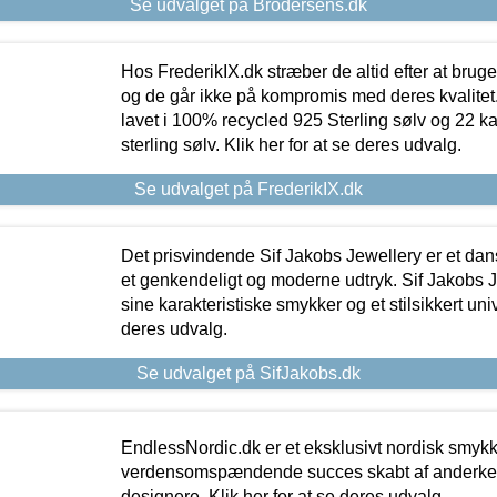
Se udvalget på Brodersens.dk
Hos FrederikIX.dk stræber de altid efter at bruge
og de går ikke på kompromis med deres kvalitet.
lavet i 100% recycled 925 Sterling sølv og 22 k
sterling sølv. Klik her for at se deres udvalg.
Se udvalget på FrederikIX.dk
Det prisvindende Sif Jakobs Jewellery er et 
et genkendeligt og moderne udtryk. Sif Jakobs J
sine karakteristiske smykker og et stilsikkert univ
deres udvalg.
Se udvalget på SifJakobs.dk
EndlessNordic.dk er et eksklusivt nordisk smy
verdensomspændende succes skabt af anderke
designere. Klik her for at se deres udvalg.