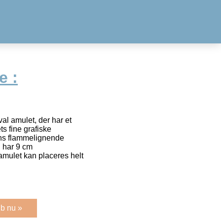
e :
l amulet, der har et
s fine grafiske
ens flammelignende
g har 9 cm
mulet kan placeres helt
b nu »