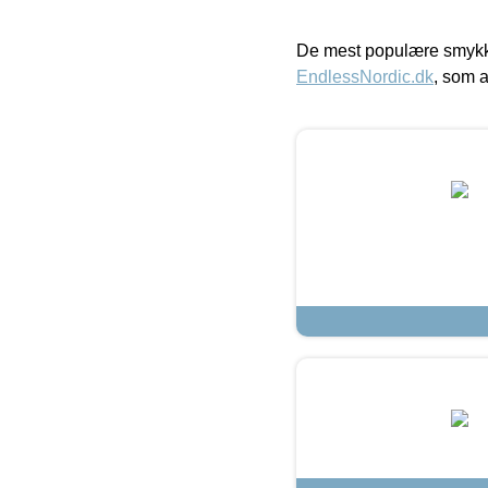
De mest populære smykk
EndlessNordic.dk
, som a