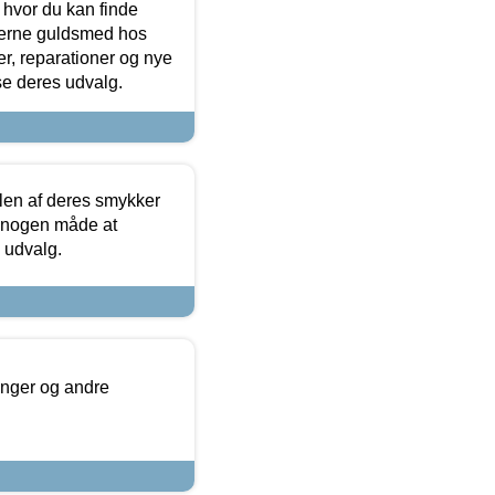
 hvor du kan finde
terne guldsmed hos
r, reparationer og nye
se deres udvalg.
len af deres smykker
å nogen måde at
s udvalg.
inger og andre