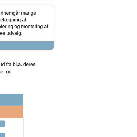
gennemgår mange
 belægning af
olering og montering af
res udvalg.
 fra bl.a. deres
mer og