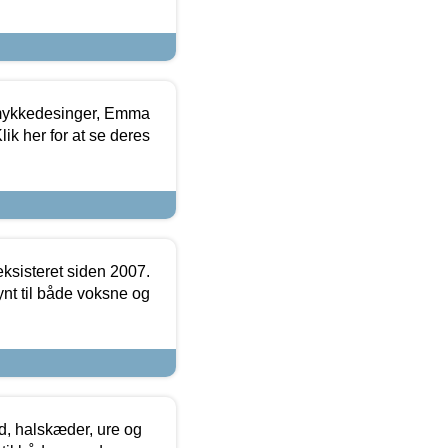
mykkedesinger, Emma
ik her for at se deres
ksisteret siden 2007.
nt til både voksne og
, halskæder, ure og