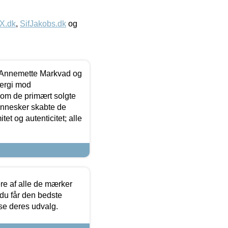
IX.dk
,
SifJakobs.dk
og
- Annemette Markvad og
ergi mod
som de primært solgte
mennesker skabte de
et og autenticitet; alle
.
re af alle de mærker
 du får den bedste
 se deres udvalg.