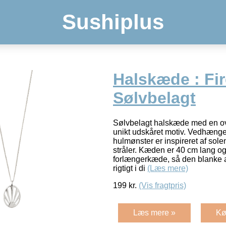
Sushiplus
Halskæde : Fir
Sølvbelagt
Sølvbelagt halskæde med en ova
unikt udskåret motiv. Vedhænget
hulmønster er inspireret af sol
stråler. Kæden er 40 cm lang o
forlængerkæde, så den blanke a
rigtigt i di
(Læs mere)
199
kr.
(Vis fragtpris)
Læs mere »
Kø