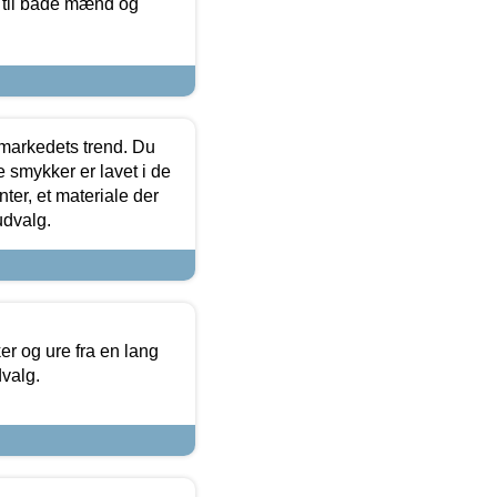
r til både mænd og
markedets trend. Du
e smykker er lavet i de
ter, et materiale der
udvalg.
 og ure fra en lang
dvalg.