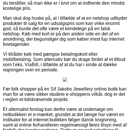
du bestiller, så man ikke er i tvivl om at indhente den mindst
kostelige pris.
Man skal dog huske på, at i tilfælde af at en netshop udbyder
produkter til salg for en udsalgspris som kan virke enormt
god, så burde det ofte være et kendetegn på en falsk
netshop. Køb med kort er på den anden side en del af en
anordning, der begunstiger dig som køber imod fup internet
foretagender.
Vi tilråder køb med gængse betalingskort eller
mobilbetaling. Som alternativ bør du drage fordel af et tilbud
som f.eks. ViaBill, i tilfælde af at du har i sinde at dække
regningen over en periode.
Før folk shopper på en Sif Jakobs Jewellery online butik kan
man for at være sikker studere e-shoppens vilkår, dog er det
i reglen et tidskrævende projekt.
Et alternativt forslag kan derfor være at undersøge om
netbutikken er e-mærket, grundet at det længe har været en
indikator for at internet butikken følger dansk lovgivning,
samt at online forhandleren regelmæssigt føres tilsyn med af