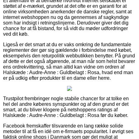
Et alternativ er at bemærke hvorvidt internet selskabet er
støttet af e-mærket, grundet at det ofte er en garanti for at
online virksomheden anerkender de danske regler, samt at
internet webshoppen nu og da gennemses af sagkyndige
som har indsigt i retningslinjerne. Derudover giver det dig
chance for at få bistand, for så vidt du møder udfordringer
ved dit køb.
Ligeså er det smart at du er vaks omkring de fundamentale
reglementer der gør sig gældende i forbindelse med købet,
eksempelvis den returpolitik webbutikken benytter. På grund
af dette er det også afgørende, at man når som helst bevarer
ens ordrekvittering, så man altid kan vidne om ordren af
Halskæde : Audre-Anne : Guldbelagt : Rosa, hvad end man
er på udkig efter produkter til en dame eller herre.
Trustpilot frembringer nogle stabile chancer for at tolke en
hel del andre køberes synspunkter og af den grund er det
smart, at du bliver klogere på netshoppens ratings af
Halskæde : Audre-Anne : Guldbelagt : Rosa før du køber.
Facebook fremskaffer tilsvarende en lang række solide
metoder til at få en idé om e-firmaets popularitet. I øvrigt ses
faktisk online shops i Danmark som gør det muligt at