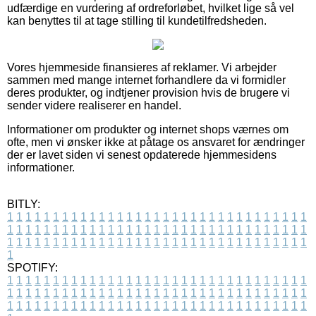
udfærdige en vurdering af ordreforløbet, hvilket lige så vel
kan benyttes til at tage stilling til kundetilfredsheden.
Vores hjemmeside finansieres af reklamer. Vi arbejder
sammen med mange internet forhandlere da vi formidler
deres produkter, og indtjener provision hvis de brugere vi
sender videre realiserer en handel.
Informationer om produkter og internet shops værnes om
ofte, men vi ønsker ikke at påtage os ansvaret for ændringer
der er lavet siden vi senest opdaterede hjemmesidens
informationer.
BITLY:
1
1
1
1
1
1
1
1
1
1
1
1
1
1
1
1
1
1
1
1
1
1
1
1
1
1
1
1
1
1
1
1
1
1
1
1
1
1
1
1
1
1
1
1
1
1
1
1
1
1
1
1
1
1
1
1
1
1
1
1
1
1
1
1
1
1
1
1
1
1
1
1
1
1
1
1
1
1
1
1
1
1
1
1
1
1
1
1
1
1
1
1
1
1
1
1
1
1
1
1
SPOTIFY:
1
1
1
1
1
1
1
1
1
1
1
1
1
1
1
1
1
1
1
1
1
1
1
1
1
1
1
1
1
1
1
1
1
1
1
1
1
1
1
1
1
1
1
1
1
1
1
1
1
1
1
1
1
1
1
1
1
1
1
1
1
1
1
1
1
1
1
1
1
1
1
1
1
1
1
1
1
1
1
1
1
1
1
1
1
1
1
1
1
1
1
1
1
1
1
1
1
1
1