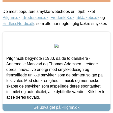
De mest populære smykke-webshops er i øjeblikket
Pilgrim.dk
,
Brodersens.dk
,
FrederikIX.dk
,
SifJakobs.dk
og
EndlessNordic.dk
, som alle har nogle rigtig lækre smykker.
Pilgrim.dk begyndte i 1983, da de to danskere -
Annemette Markvad og Thomas Adamsen – rettede
deres innovative energi mod smykkedesign og
fremstillede unikke smykker, som de primært solgte på
festivaler. Med stor kærlighed til musik og mennesker
skabte de smykker, som afspejlede deres spontanitet,
intimitet og autenticitet; alle dybtfølte værdier. Klik her for
at se deres udvalg.
Se udvalget på Pilgrim.dk