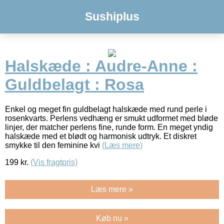
Sushiplus
Halskæde : Audre-Anne :
Guldbelagt : Rosa
Enkel og meget fin guldbelagt halskæde med rund perle i
rosenkvarts. Perlens vedhæng er smukt udformet med bløde
linjer, der matcher perlens fine, runde form. En meget yndig
halskæde med et blødt og harmonisk udtryk. Et diskret
smykke til den feminine kvi
(Læs mere)
199
kr.
(Vis fragtpris)
Læs mere »
Køb nu »