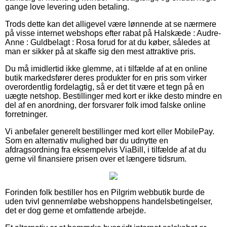
gange love levering uden betaling.
Trods dette kan det alligevel være lønnende at se nærmere
på visse internet webshops efter rabat på Halskæde : Audre-
Anne : Guldbelagt : Rosa forud for at du køber, således at
man er sikker på at skaffe sig den mest attraktive pris.
Du må imidlertid ikke glemme, at i tilfælde af at en online
butik markedsfører deres produkter for en pris som virker
overordentlig fordelagtig, så er det tit være et tegn på en
uægte netshop. Bestillinger med kort er ikke desto mindre en
del af en anordning, der forsvarer folk imod falske online
forretninger.
Vi anbefaler generelt bestillinger med kort eller MobilePay.
Som en alternativ mulighed bør du udnytte en
afdragsordning fra eksempelvis ViaBill, i tilfælde af at du
gerne vil finansiere prisen over et længere tidsrum.
Forinden folk bestiller hos en Pilgrim webbutik burde de
uden tvivl gennemløbe webshoppens handelsbetingelser,
det er dog gerne et omfattende arbejde.