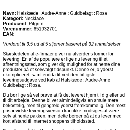
Navn:
Halskæde : Audre-Anne : Guldbelagt : Rosa
Kategori:
Necklace
Producent:
Pilgrim
Varenummer:
651932701
EAN:
Vurderet til
3.5
ud af 5 stjerner baseret på
32
anmeldelser
Størstedelen af e-firmaer giver nu alverdens former for
levering. En af de populære er lige nu levering til et
afhentningssted, som giver dig mulighed for at hente dine
produkter på et selvvalgt tidspunkt. Denne er jo yderst
ukompliceret, samt endda tilmed den billigste
leveringsudgave ved køb af Halskæde : Audre-Anne :
Guldbelagt : Rosa.
Du bør lige så vel prøve at få det leveret hjem til dig eller ud
til dit arbejde. Denne bliver almindeligvis en smule mere
bekostelig, men til gengæld yderst fremkommelig. Den mest
prisbevidste leveringsversion kan ikke modsiges at være
selv at hente pakken, men dette beroer på at du lever med
kort afstand til internet shoppens tilholdssted.