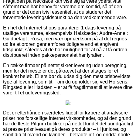
Fragttiden på Necklace kan vise sig at være yderst vital
såfremt man har behov for varerne om kort tid, så af den
grund er det uden tvivl essentielt at du studerer det
forventede leveringstidspunkt på den vedkommende vare.
En hel del internet shops garanterer 1 dags levering på
utallige varenumre, eksempelvis Halskæde : Audre-Anne :
Guldbelagt : Rosa, men vær opmærksom på at det regnes
ud fra at ordren gennemføres tidligere end et angivent
tidspunkt, således at de har mulighed for at nå at få ordren
distribueret inden pakkepersonalet har fyraften.
En række firmaer på nettet sikrer levering uden beregning,
men for det meste er det påkrævet at der aftages for et
konkret beløb. Ellers bør du udse dig den mest prisbevidste
type af levering, som tit – om du opholder sig ved Horsens,
Ringsted eller Hadsten – er at få fragtfirmaet til at levere dine
varer til et udleveringssted.
Det er efterhånden særdeles ligetil for købere at analysere
priser hos forskellige internet virksomheder, og af den grund
har de fleste Pilgrim butikker på nettet fundet det uundgåeligt
at presse prisniveauet på deres produkter – til juniorer, og
samtidig til mænd og kvinder – betragteligt, og endda nogle