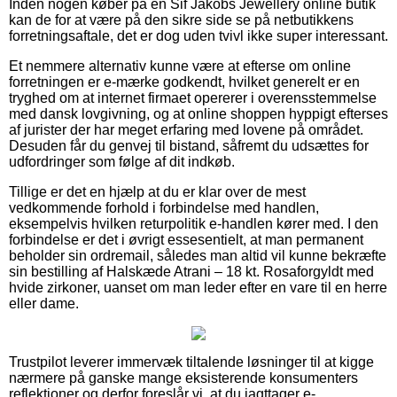
Inden nogen køber på en Sif Jakobs Jewellery online butik
kan de for at være på den sikre side se på netbutikkens
forretningsaftale, det er dog uden tvivl ikke super interessant.
Et nemmere alternativ kunne være at efterse om online
forretningen er e-mærke godkendt, hvilket generelt er en
tryghed om at internet firmaet opererer i overensstemmelse
med dansk lovgivning, og at online shoppen hyppigt efterses
af jurister der har meget erfaring med lovene på området.
Desuden får du genvej til bistand, såfremt du udsættes for
udfordringer som følge af dit indkøb.
Tillige er det en hjælp at du er klar over de mest
vedkommende forhold i forbindelse med handlen,
eksempelvis hvilken returpolitik e-handlen kører med. I den
forbindelse er det i øvrigt essesentielt, at man permanent
beholder sin ordremail, således man altid vil kunne bekræfte
sin bestilling af Halskæde Atrani – 18 kt. Rosaforgyldt med
hvide zirkoner, uanset om man leder efter en vare til en herre
eller dame.
Trustpilot leverer immervæk tiltalende løsninger til at kigge
nærmere på ganske mange eksisterende konsumenters
reflektioner og derfor foreslår vi, at du iagttager e-