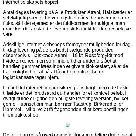
internet selskabets bopæl.
Antal dages levering på Alle Produkter, Atrani, Halskæder er
selvfølgelig særligt betydningsfuld når vi behøver din ordre
fluks, så i det øjemed er det fuldkommen fornuftigt at man
gransker det anslåede leveringstidspunkt for den respektive
vare.
Adskillige internet webshops frembyder muligheden for dag-
til-dag levering på deres bedst sælgende produkter,
eksempelvis Halskæde Atrani – 18 kt. Rosaforgyldt med
hvide zirkoner, men som imidlertid er underforstået at
handlen gemmenføres inden et givent klokkeslæt, så at de
har mulighed for at nå at få ordren pakket før de
logistikansatte tager hjem.
En hel del internet firmaer sikrer gratis fragt, men i de fleste
tilfælde er det forudsat at du handler for et konkret beløb. I
øvrigt burde du gribe den billigste leveringsversion, hvilket
gerne – uanset om man bor nær Taastrup, Birkerød eller
Hammel – vil blive at få fragtmanden til at køre bestillingen
til en pakkeshop.
Det er i dag ret så overkommeligt for almindelige dødelige at