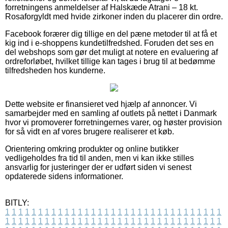
forretningens anmeldelser af Halskæde Atrani – 18 kt.
Rosaforgyldt med hvide zirkoner inden du placerer din ordre.
Facebook forærer dig tillige en del pæne metoder til at få et
kig ind i e-shoppens kundetilfredshed. Foruden det ses en
del webshops som gør det muligt at notere en evaluering af
ordreforløbet, hvilket tillige kan tages i brug til at bedømme
tilfredsheden hos kunderne.
Dette website er finansieret ved hjælp af annoncer. Vi
samarbejder med en samling af outlets på nettet i Danmark
hvor vi promoverer forretningernes varer, og høster provision
for så vidt en af vores brugere realiserer et køb.
Orientering omkring produkter og online butikker
vedligeholdes fra tid til anden, men vi kan ikke stilles
ansvarlig for justeringer der er udført siden vi senest
opdaterede sidens informationer.
BITLY:
1
1
1
1
1
1
1
1
1
1
1
1
1
1
1
1
1
1
1
1
1
1
1
1
1
1
1
1
1
1
1
1
1
1
1
1
1
1
1
1
1
1
1
1
1
1
1
1
1
1
1
1
1
1
1
1
1
1
1
1
1
1
1
1
1
1