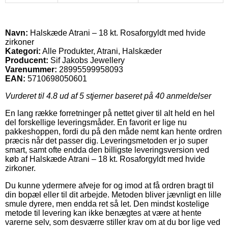
Navn:
Halskæde Atrani – 18 kt. Rosaforgyldt med hvide
zirkoner
Kategori:
Alle Produkter, Atrani, Halskæder
Producent:
Sif Jakobs Jewellery
Varenummer:
28995599958093
EAN:
5710698050601
Vurderet til
4.8
ud af 5 stjerner baseret på
40
anmeldelser
En lang række forretninger på nettet giver til alt held en hel
del forskellige leveringsmåder. En favorit er lige nu
pakkeshoppen, fordi du på den måde nemt kan hente ordren
præcis når det passer dig. Leveringsmetoden er jo super
smart, samt ofte endda den billigste leveringsversion ved
køb af Halskæde Atrani – 18 kt. Rosaforgyldt med hvide
zirkoner.
Du kunne ydermere afveje for og imod at få ordren bragt til
din bopæl eller til dit arbejde. Metoden bliver jævnligt en lille
smule dyrere, men endda ret så let. Den mindst kostelige
metode til levering kan ikke benægtes at være at hente
varerne selv, som desværre stiller krav om at du bor lige ved