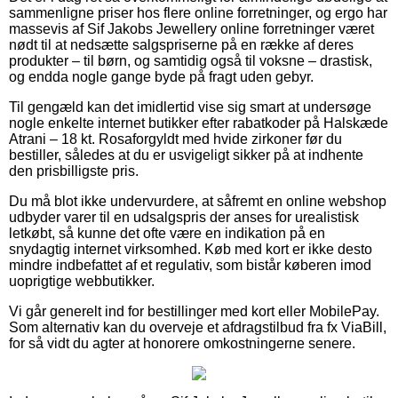
sammenligne priser hos flere online forretninger, og ergo har
massevis af Sif Jakobs Jewellery online forretninger været
nødt til at nedsætte salgspriserne på en række af deres
produkter – til børn, og samtidig også til voksne – drastisk,
og endda nogle gange byde på fragt uden gebyr.
Til gengæld kan det imidlertid vise sig smart at undersøge
nogle enkelte internet butikker efter rabatkoder på Halskæde
Atrani – 18 kt. Rosaforgyldt med hvide zirkoner før du
bestiller, således at du er usvigeligt sikker på at indhente
den prisbilligste pris.
Du må blot ikke undervurdere, at såfremt en online webshop
udbyder varer til en udsalgspris der anses for urealistisk
letkøbt, så kunne det ofte være en indikation på en
snydagtig internet virksomhed. Køb med kort er ikke desto
mindre indbefattet af et regulativ, som bistår køberen imod
uoprigtige webbutikker.
Vi går generelt ind for bestillinger med kort eller MobilePay.
Som alternativ kan du overveje et afdragstilbud fra fx ViaBill,
for så vidt du agter at honorere omkostningerne senere.