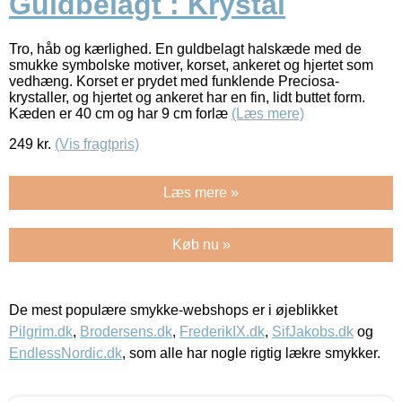
Guldbelagt : Krystal
Tro, håb og kærlighed. En guldbelagt halskæde med de
smukke symbolske motiver, korset, ankeret og hjertet som
vedhæng. Korset er prydet med funklende Preciosa-
krystaller, og hjertet og ankeret har en fin, lidt buttet form.
Kæden er 40 cm og har 9 cm forlæ
(Læs mere)
249
kr.
(Vis fragtpris)
Læs mere »
Køb nu »
De mest populære smykke-webshops er i øjeblikket
Pilgrim.dk
,
Brodersens.dk
,
FrederikIX.dk
,
SifJakobs.dk
og
EndlessNordic.dk
, som alle har nogle rigtig lækre smykker.