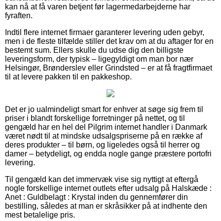
kan nå at få varen betjent før lagermedarbejderne har
fyraften.
Indtil flere internet firmaer garanterer levering uden gebyr,
men i de fleste tilfælde stiller det krav om at du aftager for en
bestemt sum. Ellers skulle du udse dig den billigste
leveringsform, der typisk – ligegyldigt om man bor nær
Helsingør, Brønderslev eller Grindsted – er at få fragtfirmaet
til at levere pakken til en pakkeshop.
Det er jo ualmindeligt smart for enhver at søge sig frem til
priser i blandt forskellige forretninger på nettet, og til
gengæld har en hel del Pilgrim internet handler i Danmark
været nødt til at mindske udsalgspriserne på en række af
deres produkter – til børn, og ligeledes også til herrer og
damer – betydeligt, og endda nogle gange præstere portofri
levering.
Til gengæld kan det immervæk vise sig nyttigt at eftergå
nogle forskellige internet outlets efter udsalg på Halskæde :
Anet : Guldbelagt : Krystal inden du gennemfører din
bestilling, således at man er skråsikker på at indhente den
mest betalelige pris.