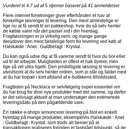
Vurderet til
4.7
ud af 5 stjerner baseret på
41
anmeldelser
Flere internet forretninger giver efterhånden et hav af
forskellige løsninger til levering. Den mest almindelige er
lige nu at få sendt til en pakkeshop, hvor du så selv henter
de købte varer når det passer ind i din hverdag.
Fragtløsningen er jo virkelig nem, og mange gange
derudover den mest betalelige form for levering ved køb af
Halskæde : Anet : Guldbelagt : Krystal.
Du kan også udse dig at få varerne sendt til hvor du bor eller
ud til dit arbejde. Muligheden er oftest et hak dyrere, men
lige så vel ultra ligetil. Den prisbilligste løsning til levering er
utvivlsomt at du selv henter ordren, som jo står og falder med
at du har bopæl i kort afstand af e-butikkens tilholdssted.
Fragttiden på Necklace er selvfølgelig super essentiel om
du har brug for dine nye produkter med det samme, og derfor
er det selvsagt aktuelt at man undersøger den estimerede
leveringsdato på den pågældende vare.
En række e-shops annoncerer levering på blot en enkelt
hverdag på mange produkter, eksempelvis Halskæde : Anet
: Guldbelagt : Krystal, som trods alt beroer på at
transaktionen realiseres forinden et fastslået tidspunkt, så de