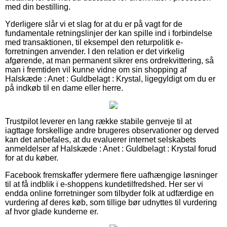
med din bestilling.
Yderligere slår vi et slag for at du er på vagt for de
fundamentale retningslinjer der kan spille ind i forbindelse
med transaktionen, til eksempel den returpolitik e-
forretningen anvender. I den relation er det virkelig
afgørende, at man permanent sikrer ens ordrekvittering, så
man i fremtiden vil kunne vidne om sin shopping af
Halskæde : Anet : Guldbelagt : Krystal, ligegyldigt om du er
på indkøb til en dame eller herre.
Trustpilot leverer en lang række stabile genveje til at
iagttage forskellige andre brugeres observationer og derved
kan det anbefales, at du evaluerer internet selskabets
anmeldelser af Halskæde : Anet : Guldbelagt : Krystal forud
for at du køber.
Facebook fremskaffer ydermere flere uafhængige løsninger
til at få indblik i e-shoppens kundetilfredshed. Her ser vi
endda online forretninger som tilbyder folk at udfærdige en
vurdering af deres køb, som tillige bør udnyttes til vurdering
af hvor glade kunderne er.