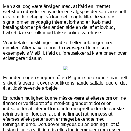
Man skal dog være årvågen med, at ifald en internet
webshop udbyder en vare for en salgspris der kan virke helt
ekstremt fordelagtig, så kan det i nogle tilfælde være et
signal om en snydagtig internet forhandler. Køb med
betalingskort er på den anden side en del af et lovbud,
hvilket dækker folk imod falske online varehuse.
Vi anbefaler bestillinger med kort eller betalinger med
mobilen. Alternativt kunne du overveje et tilbud som
eksempelvis ViaBill, ifald du foretrækker at klare prisen over
et længere tidsrum.
Forinden nogen shopper på en Pilgrim shop kunne man helt
sikkert få overblik over e-butikkens handelsaftale, dog er det
tit et tidskrævende arbejde.
En anden mulighed kunne måske være at efterse om online
firmaet er verificeret af e-mærket, grundet at det er en
indikator for at internet forhandleren opretholder de danske
retningslinjer, foruden at online firmaet rutinemæssigt
efterses af eksperter som er meget bekendte med
retningslinjerne. Derudover tilbydes du anledning til at få
bistand, for så vidt du udsættes for dilemmaer i processen