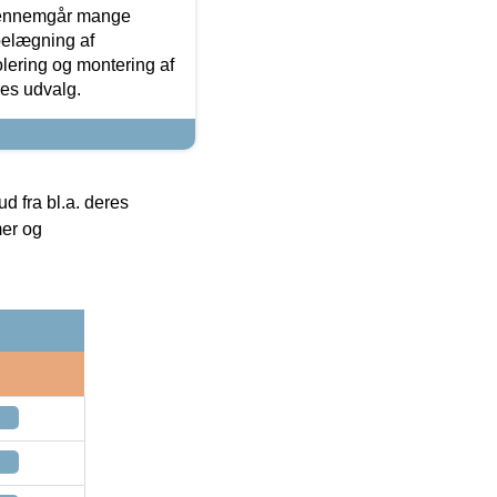
gennemgår mange
 belægning af
olering og montering af
res udvalg.
 fra bl.a. deres
mer og