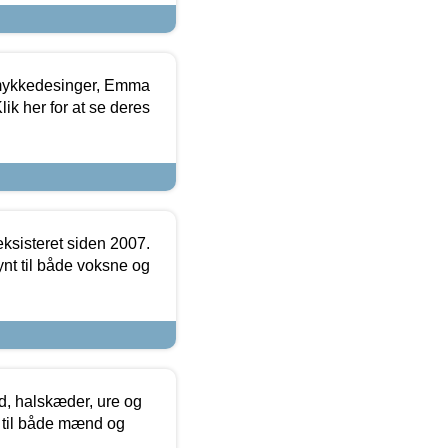
mykkedesinger, Emma
ik her for at se deres
ksisteret siden 2007.
nt til både voksne og
, halskæder, ure og
r til både mænd og