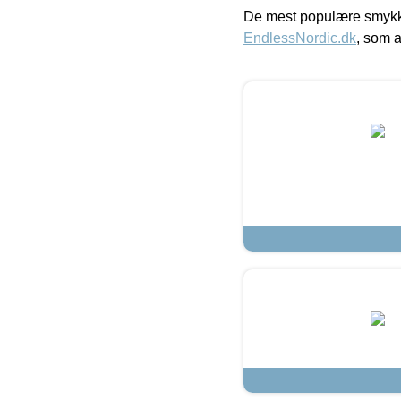
De mest populære smykk
EndlessNordic.dk
, som a