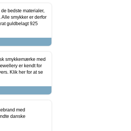
 de bedste materialer,
 Alle smykker er derfor
arat guldbelagt 925
dansk smykkemærke med
ewellery er kendt for
ers. Klik her for at se
kkebrand med
ndte danske