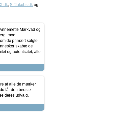
IX.dk
,
SifJakobs.dk
og
- Annemette Markvad og
ergi mod
som de primært solgte
mennesker skabte de
et og autenticitet; alle
.
re af alle de mærker
 du får den bedste
 se deres udvalg.