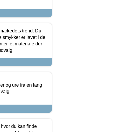
markedets trend. Du
e smykker er lavet i de
ter, et materiale der
udvalg.
 og ure fra en lang
dvalg.
 hvor du kan finde