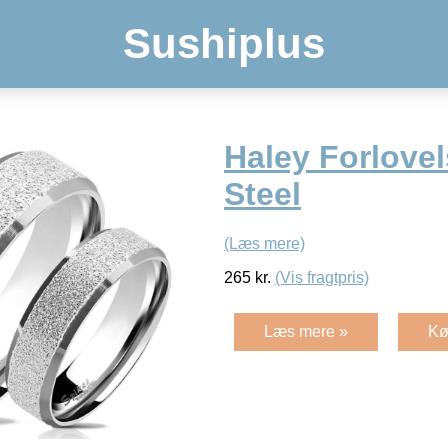
Sushiplus
Haley Forlove
Steel
(Læs mere)
265
kr.
(Vis fragtpris)
Læs mere »
Kø