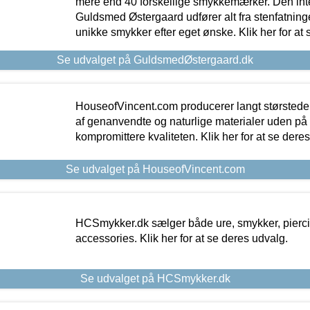
mere end 40 forskellige smykkemærker. Den in
Guldsmed Østergaard udfører alt fra stenfatninge
unikke smykker efter eget ønske. Klik her for at 
Se udvalget på GuldsmedØstergaard.dk
HouseofVincent.com producerer langt størstede
af genanvendte og naturlige materialer uden p
kompromittere kvaliteten. Klik her for at se dere
Se udvalget på HouseofVincent.com
HCSmykker.dk sælger både ure, smykker, pierc
accessories. Klik her for at se deres udvalg.
Se udvalget på HCSmykker.dk