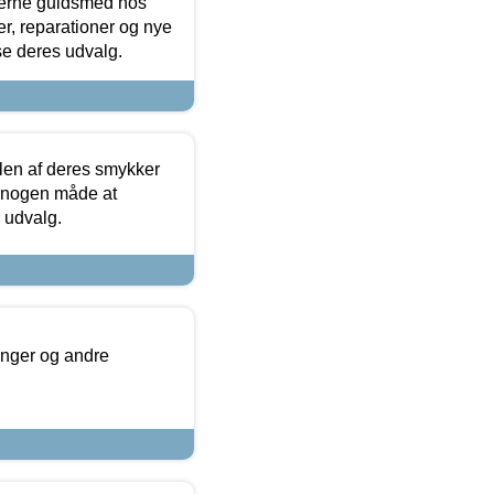
terne guldsmed hos
r, reparationer og nye
se deres udvalg.
len af deres smykker
å nogen måde at
s udvalg.
inger og andre