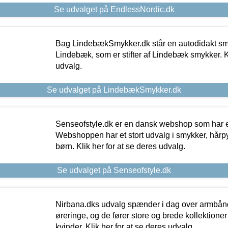
Se udvalget på EndlessNordic.dk
Bag LindebækSmykker.dk står en autodidakt s
Lindebæk, som er stifter af Lindebæk smykker. Kl
udvalg.
Se udvalget på LindebækSmykker.dk
Senseofstyle.dk er en dansk webshop som har e
Webshoppen har et stort udvalg i smykker, hårpy
børn. Klik her for at se deres udvalg.
Se udvalget på Senseofstyle.dk
Nirbana.dks udvalg spænder i dag over armbånd
øreringe, og de fører store og brede kollektione
kvinder. Klik her for at se deres udvalg.