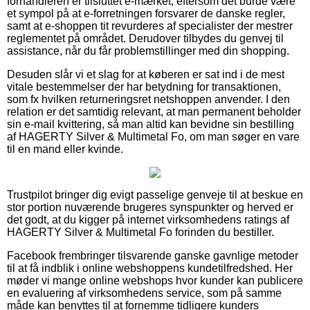
forhandleren er tilsluttet e-mærket, eftersom det burde være
et sympol på at e-forretningen forsvarer de danske regler,
samt at e-shoppen tit revurderes af specialister der mestrer
reglementet på området. Derudover tilbydes du genvej til
assistance, når du får problemstillinger med din shopping.
Desuden slår vi et slag for at køberen er sat ind i de mest
vitale bestemmelser der har betydning for transaktionen,
som fx hvilken returneringsret netshoppen anvender. I den
relation er det samtidig relevant, at man permanent beholder
sin e-mail kvittering, så man altid kan bevidne sin bestilling
af HAGERTY Silver & Multimetal Fo, om man søger en vare
til en mand eller kvinde.
Trustpilot bringer dig evigt passelige genveje til at beskue en
stor portion nuværende brugeres synspunkter og herved er
det godt, at du kigger på internet virksomhedens ratings af
HAGERTY Silver & Multimetal Fo forinden du bestiller.
Facebook frembringer tilsvarende ganske gavnlige metoder
til at få indblik i online webshoppens kundetilfredshed. Her
møder vi mange online webshops hvor kunder kan publicere
en evaluering af virksomhedens service, som på samme
måde kan benyttes til at fornemme tidligere kunders