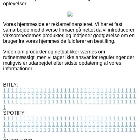
oplevelser.
Vores hjemmeside er reklamefinansieret. Vi har et fast
samarbejde med diverse firmaer på nettet da vi introducerer
virksomhedernes produkter, og indtjener godtgørelse om en
bruger fra vores hjemmeside fuldfører en bestilling.
Viden om produkter og netbutikker værnes om
rutinemæssigt, men vi tager ikke ansvar for reguleringer der
muligvis er udarbejdet efter sidste opdatering af vores
informationer.
BITLY:
1
1
1
1
1
1
1
1
1
1
1
1
1
1
1
1
1
1
1
1
1
1
1
1
1
1
1
1
1
1
1
1
1
1
1
1
1
1
1
1
1
1
1
1
1
1
1
1
1
1
1
1
1
1
1
1
1
1
1
1
1
1
1
1
1
1
1
1
1
1
1
1
1
1
1
1
1
1
1
1
1
1
1
1
1
1
1
1
1
1
1
1
1
1
1
1
1
1
1
1
SPOTIFY:
1
1
1
1
1
1
1
1
1
1
1
1
1
1
1
1
1
1
1
1
1
1
1
1
1
1
1
1
1
1
1
1
1
1
1
1
1
1
1
1
1
1
1
1
1
1
1
1
1
1
1
1
1
1
1
1
1
1
1
1
1
1
1
1
1
1
1
1
1
1
1
1
1
1
1
1
1
1
1
1
1
1
1
1
1
1
1
1
1
1
1
1
1
1
1
1
1
1
1
1