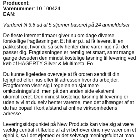
Producent:
Varenummer:
10-100424
EAN:
Vurderet til
3.6
ud af 5 stjerner baseret på
24
anmeldelser
De fleste internet firmaer giver nu om dage diverse
forskellige fragtløsninger. Et hit er p.t. at få leveret til en
pakkeshop, hvor du så selv henter dine varer lige når det
passer dig. Fragtløsningen er nemlig ret smart, samt mange
gange desuden den mindst kostelige løsning til levering ved
køb af HAGERTY Silver & Multimetal Fo.
Du kunne ligeledes overveje at få ordren sendt til din
lejlighed eller hus eller til adressen hvor du arbejder.
Fragtformen viser sig i regelen en sjat mere
omkostningsfuld, men på den anden side ekstremt
ukompliceret. Den mindst kostelige løsning til levering er
uden tvivl at du selv henter varerne, men det afhænger af at
du har bopæl i kort afstand af online virksomhedens
adresse.
Leveringstidspunktet på New Products kan vise sig at være
vældig central i tilfælde af at vi behøver dine nye varer om et
øjeblik, så i det øjemed er det selvsagt meningsfuldt at man