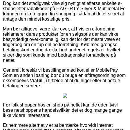
Dog kan det stadigvæk vise sig nyttigt at efterse enkelte e-
shops efter rabatkoder på HAGERTY Silver & Multimetal Fo
forinden du færdiggør din shopping, sådan at du er sikret at
antage den mindst kostelige pris.
Man bør alligevel være klar over, at hvis en e-forretning
reklamerer deres produkter for en salgspris der kan virke
besynderligt overkommelig, kan det for det meste være et
fingerpeg om en fup online forretning. Køb med gængse
betalingskort er dog dækket ind under et regelsæt, hvilket
sikrer dig som kunde imod bedrageriske forhandlere på
nettet.
Generelt foreslår vi bestillinger med kort eller MobilePay.
Som en anden løsning bør du bruge en afdragsordning som
eksempelvis ViaBill, i tilfælde af at du higer efter at betale
betalingen senere.
Før folk shopper hos en shop på nettet kan de uden tvivl
bese netshoppens handelsvilkår, det er dog mange gange
ikke videre interessant.
Et nemmere alternativ er at bemærke hvorvidt internet