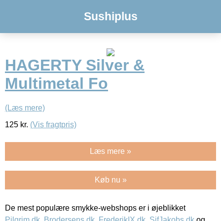
Sushiplus
HAGERTY Silver &
Multimetal Fo
(Læs mere)
125
kr.
(Vis fragtpris)
Læs mere »
Køb nu »
De mest populære smykke-webshops er i øjeblikket
Pilgrim.dk
,
Brodersens.dk
,
FrederikIX.dk
,
SifJakobs.dk
og