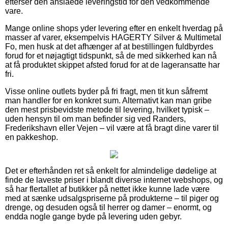
efterser den anslåede leveringstid for den vedkommende
vare.
Mange online shops yder levering efter en enkelt hverdag på
masser af varer, eksempelvis HAGERTY Silver & Multimetal
Fo, men husk at det afhænger af at bestillingen fuldbyrdes
forud for et nøjagtigt tidspunkt, så de med sikkerhed kan nå
at få produktet skippet afsted forud for at de lageransatte har
fri.
Visse online outlets byder på fri fragt, men tit kun såfremt
man handler for en konkret sum. Alternativt kan man gribe
den mest prisbevidste metode til levering, hvilket typisk –
uden hensyn til om man befinder sig ved Randers,
Frederikshavn eller Vejen – vil være at få bragt dine varer til
en pakkeshop.
Det er efterhånden ret så enkelt for almindelige dødelige at
finde de laveste priser i blandt diverse internet webshops, og
så har flertallet af butikker på nettet ikke kunne lade være
med at sænke udsalgspriserne på produkterne – til piger og
drenge, og desuden også til herrer og damer – enormt, og
endda nogle gange byde på levering uden gebyr.