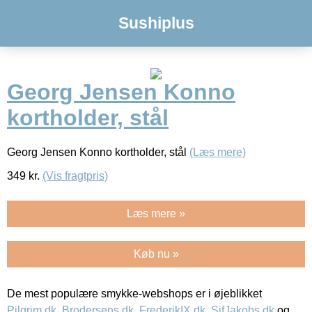
Sushiplus
Georg Jensen Konno
kortholder, stål
Georg Jensen Konno kortholder, stål
(Læs mere)
349
kr.
(Vis fragtpris)
Læs mere »
Køb nu »
De mest populære smykke-webshops er i øjeblikket
Pilgrim.dk
,
Brodersens.dk
,
FrederikIX.dk
,
SifJakobs.dk
og