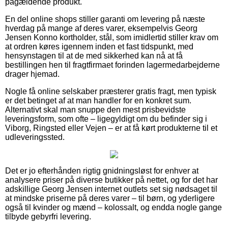
pågældende produkt.
En del online shops stiller garanti om levering på næste
hverdag på mange af deres varer, eksempelvis Georg
Jensen Konno kortholder, stål, som imidlertid stiller krav om
at ordren køres igennem inden et fast tidspunkt, med
hensynstagen til at de med sikkerhed kan nå at få
bestillingen hen til fragtfirmaet forinden lagermedarbejderne
drager hjemad.
Nogle få online selskaber præsterer gratis fragt, men typisk
er det betinget af at man handler for en konkret sum.
Alternativt skal man snuppe den mest prisbevidste
leveringsform, som ofte – ligegyldigt om du befinder sig i
Viborg, Ringsted eller Vejen – er at få kørt produkterne til et
udleveringssted.
Det er jo efterhånden rigtig gnidningsløst for enhver at
analysere priser på diverse butikker på nettet, og for det har
adskillige Georg Jensen internet outlets set sig nødsaget til
at mindske priserne på deres varer – til børn, og yderligere
også til kvinder og mænd – kolossalt, og endda nogle gange
tilbyde gebyrfri levering.