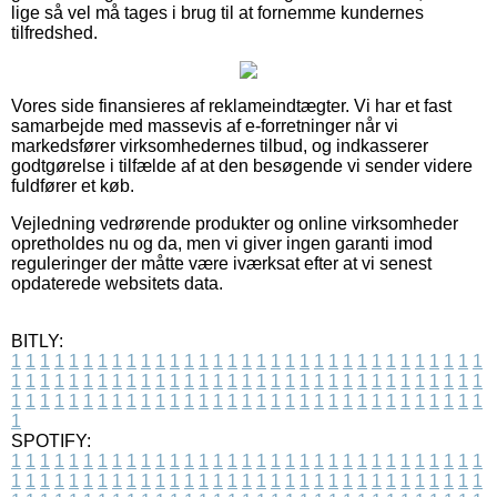
lige så vel må tages i brug til at fornemme kundernes
tilfredshed.
Vores side finansieres af reklameindtægter. Vi har et fast
samarbejde med massevis af e-forretninger når vi
markedsfører virksomhedernes tilbud, og indkasserer
godtgørelse i tilfælde af at den besøgende vi sender videre
fuldfører et køb.
Vejledning vedrørende produkter og online virksomheder
opretholdes nu og da, men vi giver ingen garanti imod
reguleringer der måtte være iværksat efter at vi senest
opdaterede websitets data.
BITLY:
1
1
1
1
1
1
1
1
1
1
1
1
1
1
1
1
1
1
1
1
1
1
1
1
1
1
1
1
1
1
1
1
1
1
1
1
1
1
1
1
1
1
1
1
1
1
1
1
1
1
1
1
1
1
1
1
1
1
1
1
1
1
1
1
1
1
1
1
1
1
1
1
1
1
1
1
1
1
1
1
1
1
1
1
1
1
1
1
1
1
1
1
1
1
1
1
1
1
1
1
SPOTIFY:
1
1
1
1
1
1
1
1
1
1
1
1
1
1
1
1
1
1
1
1
1
1
1
1
1
1
1
1
1
1
1
1
1
1
1
1
1
1
1
1
1
1
1
1
1
1
1
1
1
1
1
1
1
1
1
1
1
1
1
1
1
1
1
1
1
1