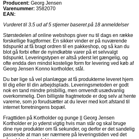
Producent:
Georg Jensen
Varenummer:
3582070
EAN:
Vurderet til
3.5
ud af 5 stjerner baseret på
18
anmeldelser
Størstedelen af online webshops giver nu til dags en række
forskellige fragtformer. En sikker vinder er på nuværende
tidspunkt at få bragt ordren til en pakkeshop, og så kan du
blot gå forbi efter de nyindkøbte varer på et selvvalgt
tidspunkt. Leveringstypen er altså yderst let gængelig, og
ofte endda den mindst kostelige form for levering ved køb af
Georg Jensen Konno kortholder, stål.
Du bør lige så vel planlægge at få produkterne leveret hjem
til dig eller til din arbejdsplads. Leveringsmetoden er godt
nok en tand mindre prisbillig, men omvendt usædvanlig
overkommelig. Den billigste fragtmetode er dog selv at hente
varerne, som jo forudsætter at du lever med kort afstand til
internet forretningens bopæl.
Fragttiden på Kortholder og punge || Georg Jensen
Kortholder er jo yderst vigtig hvis man står og skal bruge
dine nye produkter om få sekunder, og derfor er det sandelig
passende at man ser nærmere på leveringstiden ved det