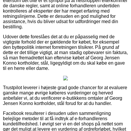
eftersom det ofte er et sympol på at netshoppen efterkommer
de danske regler, samt at online forhandleren undertiden
kontrolleres af eksperter der har meget erfaring med
retningslinjerne. Dette er desuden en god mulighed for
assistance, hvis du bliver udsat for udfordringer med din
bestilling.
Udover dette foreslåes det at du er påpasselig med de
vigtigste forhold der er gældende for købet, for eksempel
den byttepolitik internet forretningen tilsikrer. På grund af
dette er det tillige vigtigt, at man stadig opbevarer sin faktura,
så man fremadrettet kan eftervise købet af Georg Jensen
Konno kortholder, stål, ligegyldigt om du skal købe en gave
til en herre eller dame.
Trustpilot leverer i højeste grad gode chancer for at evaluere
ganske mange øvrige køberes vurderinger og herved
anbefaler vi, at du verificerer e-butikkens omtaler af Georg
Jensen Konno kortholder, stål forud for at du handler.
Facebook resulterer i desuden uden sammenligning
belejlige metoder til at få indtryk af e-forhandlerens
kundetilfredshed. I øvrigt ser vi en del shops på nettet som
gør det muligt at levere en vurdering af ordreforløbet, hvilket