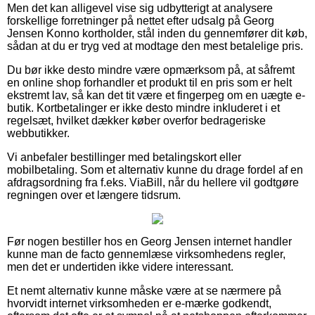
Men det kan alligevel vise sig udbytterigt at analysere
forskellige forretninger på nettet efter udsalg på Georg
Jensen Konno kortholder, stål inden du gennemfører dit køb,
sådan at du er tryg ved at modtage den mest betalelige pris.
Du bør ikke desto mindre være opmærksom på, at såfremt
en online shop forhandler et produkt til en pris som er helt
ekstremt lav, så kan det tit være et fingerpeg om en uægte e-
butik. Kortbetalinger er ikke desto mindre inkluderet i et
regelsæt, hvilket dækker køber overfor bedrageriske
webbutikker.
Vi anbefaler bestillinger med betalingskort eller
mobilbetaling. Som et alternativ kunne du drage fordel af en
afdragsordning fra f.eks. ViaBill, når du hellere vil godtgøre
regningen over et længere tidsrum.
Før nogen bestiller hos en Georg Jensen internet handler
kunne man de facto gennemlæse virksomhedens regler,
men det er undertiden ikke videre interessant.
Et nemt alternativ kunne måske være at se nærmere på
hvorvidt internet virksomheden er e-mærke godkendt,