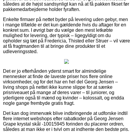
således at de højst sandsynligt kan nå at få pakken fikset før
pakkemedarbejderne holder fyraften.
Enkelte firmaer på nettet byder på levering uden gebyr, men
i mange tilfælde er det kun gældende hvis du aftager for en
konkret sum. I øvrigt bør du vælge den mest letkøbte
mulighed for levering, der typisk – ligegyldigt om du
opholder sig tæt på Fredericia, Thisted eller Struer – vil være
at få fragtmanden til at bringe dine produkter til et
udleveringssted.
Det er jo efterhånden yderst smart for almindelige
mennesker at finde de laveste priser hos flere online
virksomheder, og for det har en hel del Georg Jensen –
living shops på nettet ikke kunne slippe for at sænke
prisniveauet på mange af deres varer – til juniorer, og
yderligere også til mænd og kvinder – kolossalt, og endda
nogle gange frembyde gratis fragt.
Det kan dog immervæk blive indbringende at udforske indtil
flere internet webshops efter rabatkoder på Georg Jensen
Grape krystal skål -10015945 forinden du placerer ordren,
således at man ikke er i tvivl om at indhente den bedste pris.