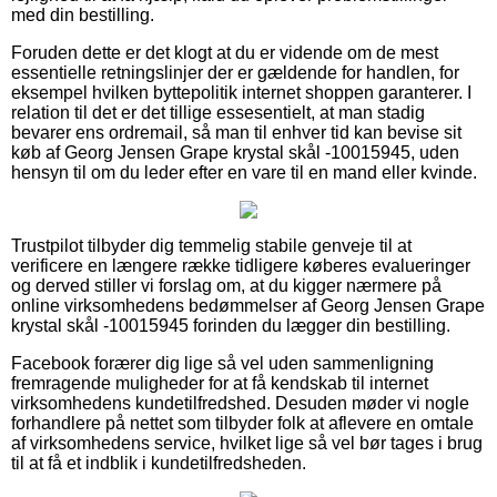
med din bestilling.
Foruden dette er det klogt at du er vidende om de mest
essentielle retningslinjer der er gældende for handlen, for
eksempel hvilken byttepolitik internet shoppen garanterer. I
relation til det er det tillige essesentielt, at man stadig
bevarer ens ordremail, så man til enhver tid kan bevise sit
køb af Georg Jensen Grape krystal skål -10015945, uden
hensyn til om du leder efter en vare til en mand eller kvinde.
Trustpilot tilbyder dig temmelig stabile genveje til at
verificere en længere række tidligere køberes evalueringer
og derved stiller vi forslag om, at du kigger nærmere på
online virksomhedens bedømmelser af Georg Jensen Grape
krystal skål -10015945 forinden du lægger din bestilling.
Facebook forærer dig lige så vel uden sammenligning
fremragende muligheder for at få kendskab til internet
virksomhedens kundetilfredshed. Desuden møder vi nogle
forhandlere på nettet som tilbyder folk at aflevere en omtale
af virksomhedens service, hvilket lige så vel bør tages i brug
til at få et indblik i kundetilfredsheden.