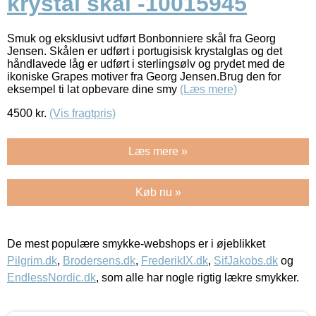
krystal skål -10015945
Smuk og eksklusivt udført Bonbonniere skål fra Georg
Jensen. Skålen er udført i portugisisk krystalglas og det
håndlavede låg er udført i sterlingsølv og prydet med de
ikoniske Grapes motiver fra Georg Jensen.Brug den for
eksempel ti lat opbevare dine smy
(Læs mere)
4500
kr.
(Vis fragtpris)
Læs mere »
Køb nu »
De mest populære smykke-webshops er i øjeblikket
Pilgrim.dk
,
Brodersens.dk
,
FrederikIX.dk
,
SifJakobs.dk
og
EndlessNordic.dk
, som alle har nogle rigtig lækre smykker.