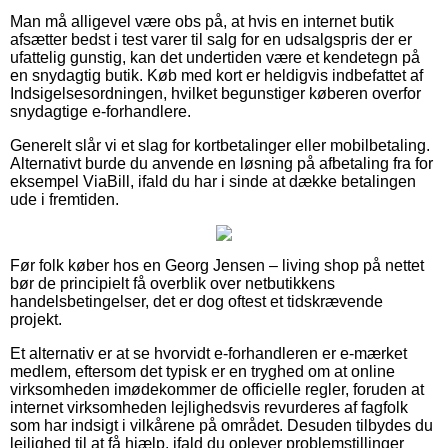
Man må alligevel være obs på, at hvis en internet butik
afsætter bedst i test varer til salg for en udsalgspris der er
ufattelig gunstig, kan det undertiden være et kendetegn på
en snydagtig butik. Køb med kort er heldigvis indbefattet af
Indsigelsesordningen, hvilket begunstiger køberen overfor
snydagtige e-forhandlere.
Generelt slår vi et slag for kortbetalinger eller mobilbetaling.
Alternativt burde du anvende en løsning på afbetaling fra for
eksempel ViaBill, ifald du har i sinde at dække betalingen
ude i fremtiden.
Før folk køber hos en Georg Jensen – living shop på nettet
bør de principielt få overblik over netbutikkens
handelsbetingelser, det er dog oftest et tidskrævende
projekt.
Et alternativ er at se hvorvidt e-forhandleren er e-mærket
medlem, eftersom det typisk er en tryghed om at online
virksomheden imødekommer de officielle regler, foruden at
internet virksomheden lejlighedsvis revurderes af fagfolk
som har indsigt i vilkårene på området. Desuden tilbydes du
lejlighed til at få hjælp, ifald du oplever problemstillinger