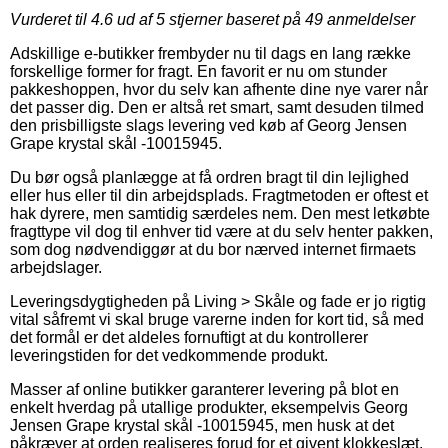
Vurderet til
4.6
ud af 5 stjerner baseret på
49
anmeldelser
Adskillige e-butikker frembyder nu til dags en lang række
forskellige former for fragt. En favorit er nu om stunder
pakkeshoppen, hvor du selv kan afhente dine nye varer når
det passer dig. Den er altså ret smart, samt desuden tilmed
den prisbilligste slags levering ved køb af Georg Jensen
Grape krystal skål -10015945.
Du bør også planlægge at få ordren bragt til din lejlighed
eller hus eller til din arbejdsplads. Fragtmetoden er oftest et
hak dyrere, men samtidig særdeles nem. Den mest letkøbte
fragttype vil dog til enhver tid være at du selv henter pakken,
som dog nødvendiggør at du bor nærved internet firmaets
arbejdslager.
Leveringsdygtigheden på Living > Skåle og fade er jo rigtig
vital såfremt vi skal bruge varerne inden for kort tid, så med
det formål er det aldeles fornuftigt at du kontrollerer
leveringstiden for det vedkommende produkt.
Masser af online butikker garanterer levering på blot en
enkelt hverdag på utallige produkter, eksempelvis Georg
Jensen Grape krystal skål -10015945, men husk at det
påkræver at orden realiseres forud for et givent klokkeslæt,