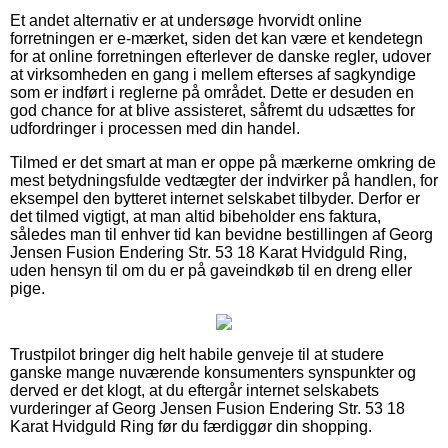
Et andet alternativ er at undersøge hvorvidt online
forretningen er e-mærket, siden det kan være et kendetegn
for at online forretningen efterlever de danske regler, udover
at virksomheden en gang i mellem efterses af sagkyndige
som er indført i reglerne på området. Dette er desuden en
god chance for at blive assisteret, såfremt du udsættes for
udfordringer i processen med din handel.
Tilmed er det smart at man er oppe på mærkerne omkring de
mest betydningsfulde vedtægter der indvirker på handlen, for
eksempel den bytteret internet selskabet tilbyder. Derfor er
det tilmed vigtigt, at man altid bibeholder ens faktura,
således man til enhver tid kan bevidne bestillingen af Georg
Jensen Fusion Endering Str. 53 18 Karat Hvidguld Ring,
uden hensyn til om du er på gaveindkøb til en dreng eller
pige.
Trustpilot bringer dig helt habile genveje til at studere
ganske mange nuværende konsumenters synspunkter og
derved er det klogt, at du eftergår internet selskabets
vurderinger af Georg Jensen Fusion Endering Str. 53 18
Karat Hvidguld Ring før du færdiggør din shopping.