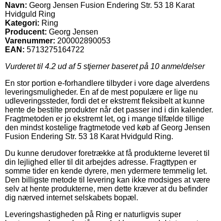
Navn:
Georg Jensen Fusion Endering Str. 53 18 Karat
Hvidguld Ring
Kategori:
Ring
Producent:
Georg Jensen
Varenummer:
200002890053
EAN:
5713275164722
Vurderet til
4.2
ud af 5 stjerner baseret på
10
anmeldelser
En stor portion e-forhandlere tilbyder i vore dage alverdens
leveringsmuligheder. En af de mest populære er lige nu
udleveringssteder, fordi det er ekstremt fleksibelt at kunne
hente de bestilte produkter når det passer ind i din kalender.
Fragtmetoden er jo ekstremt let, og i mange tilfælde tillige
den mindst kostelige fragtmetode ved køb af Georg Jensen
Fusion Endering Str. 53 18 Karat Hvidguld Ring.
Du kunne derudover foretrække at få produkterne leveret til
din lejlighed eller til dit arbejdes adresse. Fragttypen er
somme tider en kende dyrere, men ydermere temmelig let.
Den billigste metode til levering kan ikke modsiges at være
selv at hente produkterne, men dette kræver at du befinder
dig nærved internet selskabets bopæl.
Leveringshastigheden på Ring er naturligvis super