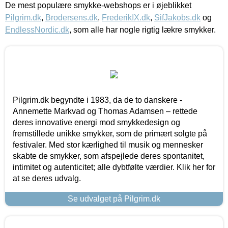
De mest populære smykke-webshops er i øjeblikket
Pilgrim.dk
,
Brodersens.dk
,
FrederikIX.dk
,
SifJakobs.dk
og
EndlessNordic.dk
, som alle har nogle rigtig lækre smykker.
Pilgrim.dk begyndte i 1983, da de to danskere -
Annemette Markvad og Thomas Adamsen – rettede
deres innovative energi mod smykkedesign og
fremstillede unikke smykker, som de primært solgte på
festivaler. Med stor kærlighed til musik og mennesker
skabte de smykker, som afspejlede deres spontanitet,
intimitet og autenticitet; alle dybtfølte værdier. Klik her for
at se deres udvalg.
Se udvalget på Pilgrim.dk