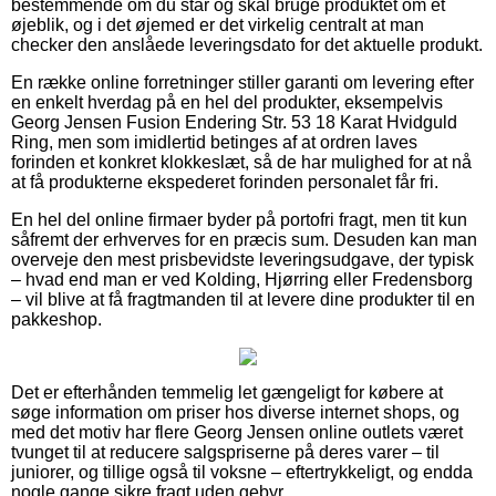
bestemmende om du står og skal bruge produktet om et
øjeblik, og i det øjemed er det virkelig centralt at man
checker den anslåede leveringsdato for det aktuelle produkt.
En række online forretninger stiller garanti om levering efter
en enkelt hverdag på en hel del produkter, eksempelvis
Georg Jensen Fusion Endering Str. 53 18 Karat Hvidguld
Ring, men som imidlertid betinges af at ordren laves
forinden et konkret klokkeslæt, så de har mulighed for at nå
at få produkterne ekspederet forinden personalet får fri.
En hel del online firmaer byder på portofri fragt, men tit kun
såfremt der erhverves for en præcis sum. Desuden kan man
overveje den mest prisbevidste leveringsudgave, der typisk
– hvad end man er ved Kolding, Hjørring eller Fredensborg
– vil blive at få fragtmanden til at levere dine produkter til en
pakkeshop.
Det er efterhånden temmelig let gængeligt for købere at
søge information om priser hos diverse internet shops, og
med det motiv har flere Georg Jensen online outlets været
tvunget til at reducere salgspriserne på deres varer – til
juniorer, og tillige også til voksne – eftertrykkeligt, og endda
nogle gange sikre fragt uden gebyr.