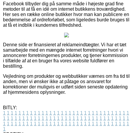
Facebook tilbyder dig på samme måde i højeste grad fine
metoder til at få en idé om internet butikkens troværdighed.
Her ses en række online butikker hvor man kan publicere en
bedømmelse af ordreforløbet, som ligeledes burde bruges til
at få et indblik i kundernes tilfredshed.
Denne side er finansieret af reklameindtægter. Vi har et tæt
samarbejde med en mængde internet forretninger hvori vi
annoncerer forretningernes produkter, og tjener kommission
i tilfælde af at en bruger fra vores website fuldfører en
bestilling.
Vejledning om produkter og webbutikker værnes om fra tid til
anden, men vi ønsker ikke at påtage os ansvaret for
korrektioner der muligvis er udført siden seneste opdatering
af hjemmesidens oplysninger.
BITLY:
1
1
1
1
1
1
1
1
1
1
1
1
1
1
1
1
1
1
1
1
1
1
1
1
1
1
1
1
1
1
1
1
1
1
1
1
1
1
1
1
1
1
1
1
1
1
1
1
1
1
1
1
1
1
1
1
1
1
1
1
1
1
1
1
1
1
1
1
1
1
1
1
1
1
1
1
1
1
1
1
1
1
1
1
1
1
1
1
1
1
1
1
1
1
1
1
1
1
1
1