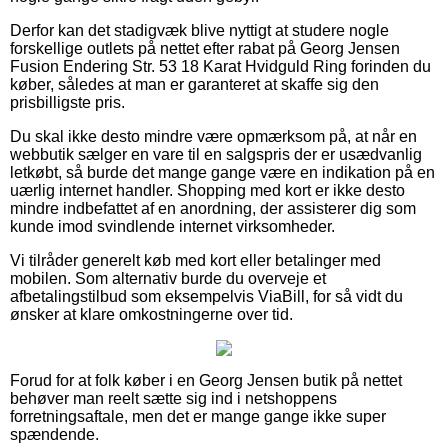
Derfor kan det stadigvæk blive nyttigt at studere nogle
forskellige outlets på nettet efter rabat på Georg Jensen
Fusion Endering Str. 53 18 Karat Hvidguld Ring forinden du
køber, således at man er garanteret at skaffe sig den
prisbilligste pris.
Du skal ikke desto mindre være opmærksom på, at når en
webbutik sælger en vare til en salgspris der er usædvanlig
letkøbt, så burde det mange gange være en indikation på en
uærlig internet handler. Shopping med kort er ikke desto
mindre indbefattet af en anordning, der assisterer dig som
kunde imod svindlende internet virksomheder.
Vi tilråder generelt køb med kort eller betalinger med
mobilen. Som alternativ burde du overveje et
afbetalingstilbud som eksempelvis ViaBill, for så vidt du
ønsker at klare omkostningerne over tid.
Forud for at folk køber i en Georg Jensen butik på nettet
behøver man reelt sætte sig ind i netshoppens
forretningsaftale, men det er mange gange ikke super
spændende.