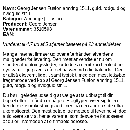
Navn:
Georg Jensen Fusion armring 1511, guld, rødguld og
hvidguld str. L
Kategori:
Armringe || Fusion
Producent:
Georg Jensen
Varenummer:
3510598
EAN:
Vurderet til
4.7
ud af 5 stjerner baseret på
23
anmeldelser
Mange internet firmaer udlover efterhånden alverdens
muligheder for levering. Den mest anvendte er nu om
stunder afhentningssteder, fordi du så nemt kan hente dine
nye varer lige præcis når det passer ind i din kalender. Den
er altså ekstremt ligetil, samt typisk tilmed den mest letkøbte
fragtmetode ved køb af Georg Jensen Fusion armring 1511,
guld, rødguld og hvidguld str. L.
Du bør ligeledes udse dig at vælge at få udbragt til din
bopæl eller til når du er på job. Fragttypen viser sig tit en
kende mere omkostningsfuld, men på den anden side ultra
ukompliceret. Den mest betalelige metode til levering vil dog
altid være selv at hente varerne, som desværre forudsætter
at du er i nærheden af e-firmaets adresse.