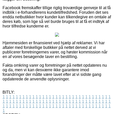
Facebook fremskaffer tillige rigtig troværdige genveje til at få
indblik i e-forhandlerens kundetilfredshed. Foruden det ses
endda netbutikker hvor kunder kan tilkendegive en omtale af
deres køb, som lige så vel burde bruges til at få et indtryk af
hvor tilfredse kunderne er.
Hjemmesiden er finansieret ved hjælp af reklamer. Vi har
aftaler med forskellige butikker på nettet derved at vi
publicerer forretningernes varer, og høster kommission når
en af vores besøgende laver en bestilling.
Fakta omkring varer og forretninger på nettet opdateres nu
og da, men vi kan desværre ikke garantere imod
forandringer der måtte være lavet efter at vi sidste gang
opdaterede de anvendte oplysninger.
BITLY:
1
1
1
1
1
1
1
1
1
1
1
1
1
1
1
1
1
1
1
1
1
1
1
1
1
1
1
1
1
1
1
1
1
1
1
1
1
1
1
1
1
1
1
1
1
1
1
1
1
1
1
1
1
1
1
1
1
1
1
1
1
1
1
1
1
1
1
1
1
1
1
1
1
1
1
1
1
1
1
1
1
1
1
1
1
1
1
1
1
1
1
1
1
1
1
1
1
1
1
1