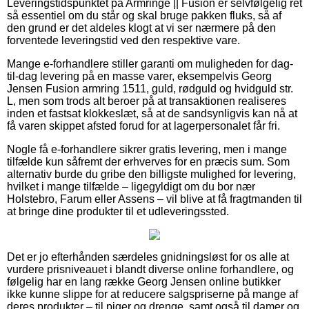
Leveringstidspunktet på Armringe || Fusion er selvfølgelig ret
så essentiel om du står og skal bruge pakken fluks, så af
den grund er det aldeles klogt at vi ser nærmere på den
forventede leveringstid ved den respektive vare.
Mange e-forhandlere stiller garanti om muligheden for dag-
til-dag levering på en masse varer, eksempelvis Georg
Jensen Fusion armring 1511, guld, rødguld og hvidguld str.
L, men som trods alt beroer på at transaktionen realiseres
inden et fastsat klokkeslæt, så at de sandsynligvis kan nå at
få varen skippet afsted forud for at lagerpersonalet får fri.
Nogle få e-forhandlere sikrer gratis levering, men i mange
tilfælde kun såfremt der erhverves for en præcis sum. Som
alternativ burde du gribe den billigste mulighed for levering,
hvilket i mange tilfælde – ligegyldigt om du bor nær
Holstebro, Farum eller Assens – vil blive at få fragtmanden til
at bringe dine produkter til et udleveringssted.
Det er jo efterhånden særdeles gnidningsløst for os alle at
vurdere prisniveauet i blandt diverse online forhandlere, og
følgelig har en lang række Georg Jensen online butikker
ikke kunne slippe for at reducere salgspriserne på mange af
deres produkter – til piger og drenge, samt også til damer og