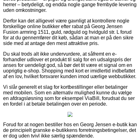
herrer – betydeligt, og endda nogle gange frembyde levering
uden omkostninger.
Derfor kan det alligevel være gavnligt at kontrollere nogle
forskellige online butikker efter rabat på Georg Jensen
Fusion armring 1511, guld, rødguld og hvidguld str. L forud
for at du gennemfører dit køb, sådan at man er på den sikre
side med at antage den mest attraktive pris.
Du skal trods alt ikke undervurdere, at såfremt en e-
forhandler udlover et produkt til salg for en udsalgspris der
anses for uendeligt god, så bør det tit være et signal om en
uoprigtig e-shop. Shopping med kort er imidlertid indbefattet
af en lov, hvilket forsvarer kunden imod uærlige webbutikker.
Vi slår generelt et slag for kortbestillinger eller betalinger
med mobilen. Som en alternativ mulighed kunne du vælge
en afdragsløsning som for eksempel ViaBill, forudsat du ser
en fordel i at betale betalingen over en periode.
Forud for at nogen bestiller hos en Georg Jensen e-butik kan
de principielt granske e-butikkens forretningsbetingelser, det
er dog uden tvivl ikke særlig spændende.