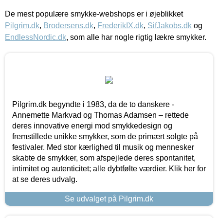
De mest populære smykke-webshops er i øjeblikket
Pilgrim.dk
,
Brodersens.dk
,
FrederikIX.dk
,
SifJakobs.dk
og
EndlessNordic.dk
, som alle har nogle rigtig lækre smykker.
Pilgrim.dk begyndte i 1983, da de to danskere -
Annemette Markvad og Thomas Adamsen – rettede
deres innovative energi mod smykkedesign og
fremstillede unikke smykker, som de primært solgte på
festivaler. Med stor kærlighed til musik og mennesker
skabte de smykker, som afspejlede deres spontanitet,
intimitet og autenticitet; alle dybtfølte værdier. Klik her for
at se deres udvalg.
Se udvalget på Pilgrim.dk