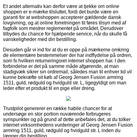
Et andet alternativ kan derfor være at tjekke om online
shoppen er e-mærke tilsluttet, fordi det burde være en
garanti for at webshoppen accepterer gældende dansk
lovgivning, og at online forretningen tit føres tilsyn med af
fagfolk som mestrer reglementet på området. Derudover
tilbydes du chance for hjælpende service, når du skulle få
vanskeligheder med din bestilling.
Desuden går vi ind for at du er oppe på mærkerne omkring
de elementære bestemmelser der har indflydelse på ordren,
som fx hvilken returneringsret internet shoppen har. I den
forbindelse er det på samme måde afgørende, at man
stadigvæk sikrer sin ordremail, således man til enhver tid vil
kunne bekræfte sit køb af Georg Jensen Fusion armring
1511, guld, rødguld og hvidguld str. L, ligegyldigt om man
leder efter et produkt til en pige eller dreng.
Trustpilot genererer en række habile chancer for at
undersøge en stor portion nuværende forbrugeres
synspunkter og på grund af dette anbefales det, at du tolker
internet virksomhedens vurderinger af Georg Jensen Fusion
armring 1511, guld, rødguld og hvidguld str. L inden du
lægger din bestilling.