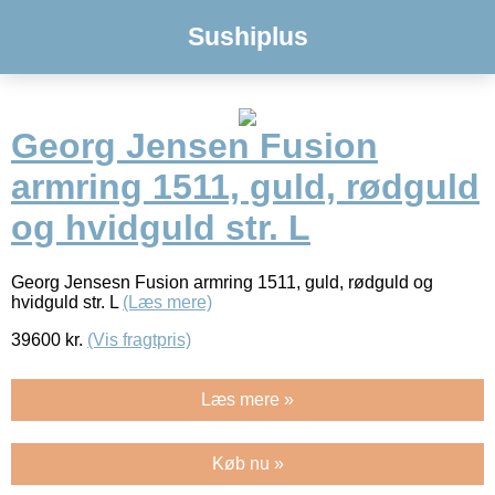
Sushiplus
Georg Jensen Fusion
armring 1511, guld, rødguld
og hvidguld str. L
Georg Jensesn Fusion armring 1511, guld, rødguld og
hvidguld str. L
(Læs mere)
39600
kr.
(Vis fragtpris)
Læs mere »
Køb nu »