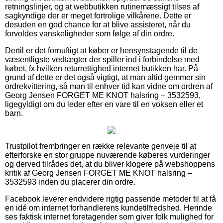
retningslinjer, og at webbutikken rutinemæssigt tilses af
sagkyndige der er meget fortrolige vilkårene. Dette er
desuden en god chance for at blive assisteret, når du
forvoldes vanskeligheder som følge af din ordre.
Dertil er det fornuftigt at køber er hensynstagende til de
væsentligste vedtægter der spiller ind i forbindelse med
købet, fx hvilken returrettighed internet butikken har. På
grund af dette er det også vigtigt, at man altid gemmer sin
ordrekvittering, så man til enhver tid kan vidne om ordren af
Georg Jensen FORGET ME KNOT halsring – 3532593,
ligegyldigt om du leder efter en vare til en voksen eller et
barn.
Trustpilot frembringer en række relevante genveje til at
efterforske en stor gruppe nuværende køberes vurderinger
og derved tilrådes det, at du bliver klogere på webshoppens
kritik af Georg Jensen FORGET ME KNOT halsring –
3532593 inden du placerer din ordre.
Facebook leverer endvidere rigtig passende metoder til at få
en idé om internet forhandlerens kundetilfredshed. Herinde
ses faktisk internet foretagender som giver folk mulighed for