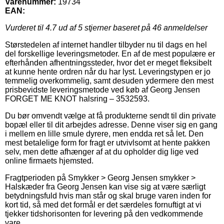
Varenummer:
19734
EAN:
Vurderet til
4.7
ud af 5 stjerner baseret på
46
anmeldelser
Størstedelen af internet handler tilbyder nu til dags en hel
del forskellige leveringsmetoder. En af de mest populære er
efterhånden afhentningssteder, hvor det er meget fleksibelt
at kunne hente ordren når du har lyst. Leveringstypen er jo
temmelig overkommelig, samt desuden ydermere den mest
prisbevidste leveringsmetode ved køb af Georg Jensen
FORGET ME KNOT halsring – 3532593.
Du bør omvendt vælge at få produkterne sendt til din private
bopæl eller til dit arbejdes adresse. Denne viser sig en gang
i mellem en lille smule dyrere, men endda ret så let. Den
mest betalelige form for fragt er utvivlsomt at hente pakken
selv, men dette afhænger af at du opholder dig lige ved
online firmaets hjemsted.
Fragtperioden på Smykker > Georg Jensen smykker >
Halskæder fra Georg Jensen kan vise sig at være særligt
betydningsfuld hvis man står og skal bruge varen inden for
kort tid, så med det formål er det særdeles fornuftigt at vi
tjekker tidshorisonten for levering på den vedkommende
vare.