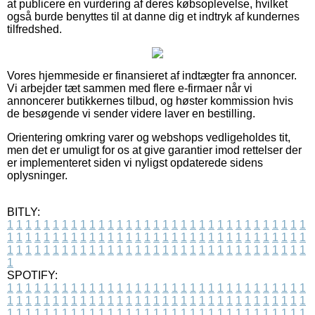
at publicere en vurdering af deres købsoplevelse, hvilket
også burde benyttes til at danne dig et indtryk af kundernes
tilfredshed.
Vores hjemmeside er finansieret af indtægter fra annoncer.
Vi arbejder tæt sammen med flere e-firmaer når vi
annoncerer butikkernes tilbud, og høster kommission hvis
de besøgende vi sender videre laver en bestilling.
Orientering omkring varer og webshops vedligeholdes tit,
men det er umuligt for os at give garantier imod rettelser der
er implementeret siden vi nyligst opdaterede sidens
oplysninger.
BITLY:
1
1
1
1
1
1
1
1
1
1
1
1
1
1
1
1
1
1
1
1
1
1
1
1
1
1
1
1
1
1
1
1
1
1
1
1
1
1
1
1
1
1
1
1
1
1
1
1
1
1
1
1
1
1
1
1
1
1
1
1
1
1
1
1
1
1
1
1
1
1
1
1
1
1
1
1
1
1
1
1
1
1
1
1
1
1
1
1
1
1
1
1
1
1
1
1
1
1
1
1
SPOTIFY:
1
1
1
1
1
1
1
1
1
1
1
1
1
1
1
1
1
1
1
1
1
1
1
1
1
1
1
1
1
1
1
1
1
1
1
1
1
1
1
1
1
1
1
1
1
1
1
1
1
1
1
1
1
1
1
1
1
1
1
1
1
1
1
1
1
1
1
1
1
1
1
1
1
1
1
1
1
1
1
1
1
1
1
1
1
1
1
1
1
1
1
1
1
1
1
1
1
1
1