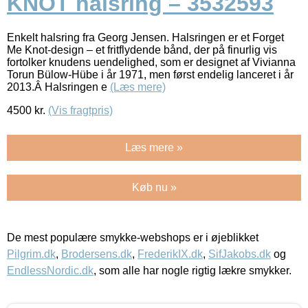
KNOT halsring – 3532593
Enkelt halsring fra Georg Jensen. Halsringen er et Forget
Me Knot-design – et fritflydende bånd, der på finurlig vis
fortolker knudens uendelighed, som er designet af Vivianna
Torun Bülow-Hübe i år 1971, men først endelig lanceret i år
2013.Â Halsringen e
(Læs mere)
4500
kr.
(Vis fragtpris)
Læs mere »
Køb nu »
De mest populære smykke-webshops er i øjeblikket
Pilgrim.dk
,
Brodersens.dk
,
FrederikIX.dk
,
SifJakobs.dk
og
EndlessNordic.dk
, som alle har nogle rigtig lækre smykker.