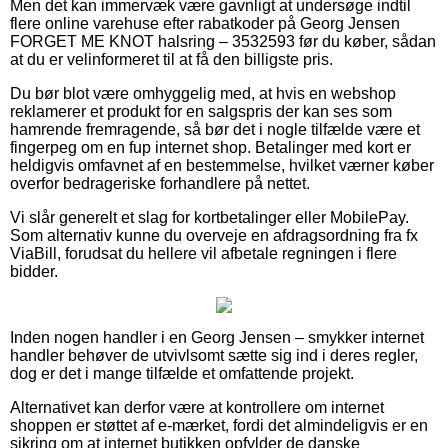
Men det kan immervæk være gavnligt at undersøge indtil
flere online varehuse efter rabatkoder på Georg Jensen
FORGET ME KNOT halsring – 3532593 før du køber, sådan
at du er velinformeret til at få den billigste pris.
Du bør blot være omhyggelig med, at hvis en webshop
reklamerer et produkt for en salgspris der kan ses som
hamrende fremragende, så bør det i nogle tilfælde være et
fingerpeg om en fup internet shop. Betalinger med kort er
heldigvis omfavnet af en bestemmelse, hvilket værner køber
overfor bedrageriske forhandlere på nettet.
Vi slår generelt et slag for kortbetalinger eller MobilePay.
Som alternativ kunne du overveje en afdragsordning fra fx
ViaBill, forudsat du hellere vil afbetale regningen i flere
bidder.
Inden nogen handler i en Georg Jensen – smykker internet
handler behøver de utvivlsomt sætte sig ind i deres regler,
dog er det i mange tilfælde et omfattende projekt.
Alternativet kan derfor være at kontrollere om internet
shoppen er støttet af e-mærket, fordi det almindeligvis er en
sikring om at internet butikken opfylder de danske