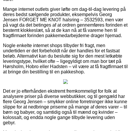
Mange internet outlets giver løfte om dag-til-dag levering på
deres bedst sælgende produkter, eksempelvis Georg
Jensen FORGET ME KNOT halsring – 3532593, men vær
på vagt da det betinges af at ordren gennemføres forinden et
bestemt klokkeslæt, så at de kan nå at få varerne hen til
fragtfirmaet forinden pakkemedarbejderne drager hjemad.
Nogle enkelte internet shops tilbyder fri fragt, men
undertiden er det forbeholdt når der handles for et fastsat
beløb. Alternativt kan du beslutte sig for den mest letkøbte
leveringstype, hvilket ofte – ligegyldigt om man bor tæt på
Hørsholm, Hobro eller Hadsten – vil være at få fragtfirmaet til
at bringe din bestilling til en pakkeshop.
Det er jo efterhånden ekstremt fremkommeligt for folk at
analysere priser på diverse webbutikker, og til gengæld har
flere Georg Jensen – smykker online forretninger ikke kunne
slippe for at nedbringe priserne på mange af deres varer – til
børn og babyer, og samtidig også til mænd og kvinder –
kolossalt, og endda nogle gange tilbyde levering uden
gebyr.