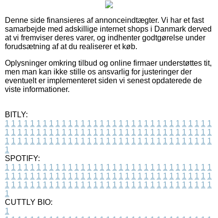
Denne side finansieres af annonceindtægter. Vi har et fast
samarbejde med adskillige internet shops i Danmark derved
at vi fremviser deres varer, og indhenter godtgørelse under
forudsætning af at du realiserer et køb.
Oplysninger omkring tilbud og online firmaer understøttes tit,
men man kan ikke stille os ansvarlig for justeringer der
eventuelt er implementeret siden vi senest opdaterede de
viste informationer.
BITLY:
1
1
1
1
1
1
1
1
1
1
1
1
1
1
1
1
1
1
1
1
1
1
1
1
1
1
1
1
1
1
1
1
1
1
1
1
1
1
1
1
1
1
1
1
1
1
1
1
1
1
1
1
1
1
1
1
1
1
1
1
1
1
1
1
1
1
1
1
1
1
1
1
1
1
1
1
1
1
1
1
1
1
1
1
1
1
1
1
1
1
1
1
1
1
1
1
1
1
1
1
SPOTIFY:
1
1
1
1
1
1
1
1
1
1
1
1
1
1
1
1
1
1
1
1
1
1
1
1
1
1
1
1
1
1
1
1
1
1
1
1
1
1
1
1
1
1
1
1
1
1
1
1
1
1
1
1
1
1
1
1
1
1
1
1
1
1
1
1
1
1
1
1
1
1
1
1
1
1
1
1
1
1
1
1
1
1
1
1
1
1
1
1
1
1
1
1
1
1
1
1
1
1
1
1
CUTTLY BIO:
1