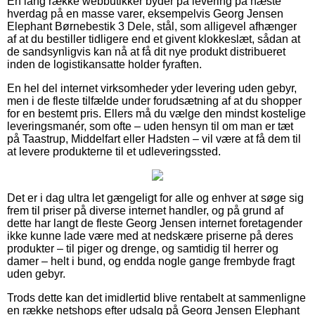
En lang række webbutikker byder på levering på næste
hverdag på en masse varer, eksempelvis Georg Jensen
Elephant Børnebestik 3 Dele, stål, som alligevel afhænger
af at du bestiller tidligere end et givent klokkeslæt, sådan at
de sandsynligvis kan nå at få dit nye produkt distribueret
inden de logistikansatte holder fyraften.
En hel del internet virksomheder yder levering uden gebyr,
men i de fleste tilfælde under forudsætning af at du shopper
for en bestemt pris. Ellers må du vælge den mindst kostelige
leveringsmanér, som ofte – uden hensyn til om man er tæt
på Taastrup, Middelfart eller Hadsten – vil være at få dem til
at levere produkterne til et udleveringssted.
Det er i dag ultra let gængeligt for alle og enhver at søge sig
frem til priser på diverse internet handler, og på grund af
dette har langt de fleste Georg Jensen internet foretagender
ikke kunne lade være med at nedskære priserne på deres
produkter – til piger og drenge, og samtidig til herrer og
damer – helt i bund, og endda nogle gange frembyde fragt
uden gebyr.
Trods dette kan det imidlertid blive rentabelt at sammenligne
en række netshops efter udsalg på Georg Jensen Elephant