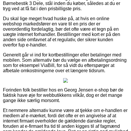
Børnebestik 3 Dele, stål inden du køber, således at du er
tryg ved at få fat i den prisbilligste pris.
Du skal lige meget hvad huske på, at hvis en online
webshop markedsfører en vare til en pris der er
overordentlig fordelagtig, bør det ofte være et tegn på en
uægte internet forhandler. Bestillinger med kort er på den
anden side omfavnet af et regulativ, der sikrer kunden
overfor fup e-handler.
Generelt går vi ind for kortbestillinger eller betalinger med
mobilen. Som alternativ bør du vælge en afbetalingsordning
som for eksempel ViaBill, for så vidt du efterspørger at
afbetale omkostningerne over et længere tidsrum.
Forinden folk bestiller hos en Georg Jensen e-shop bør de
faktisk have øje for webbutikkens vilkår, dog er det mange
gange ikke særlig morsomt.
Et nemmere alternativ kunne være at tjekke om e-handlen er
medlem af e-mærket, fordi det ofte er en angivelse af at
internet firmaet overholder de gældende danske regler,
foruden at e-firmaet fra tid til anden kigges til af fagmænd