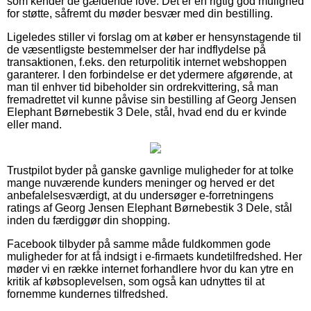
som kender de gældende love. Det er en rigtig god mulighed
for støtte, såfremt du møder besvær med din bestilling.
Ligeledes stiller vi forslag om at køber er hensynstagende til
de væsentligste bestemmelser der har indflydelse på
transaktionen, f.eks. den returpolitik internet webshoppen
garanterer. I den forbindelse er det ydermere afgørende, at
man til enhver tid bibeholder sin ordrekvittering, så man
fremadrettet vil kunne påvise sin bestilling af Georg Jensen
Elephant Børnebestik 3 Dele, stål, hvad end du er kvinde
eller mand.
Trustpilot byder på ganske gavnlige muligheder for at tolke
mange nuværende kunders meninger og herved er det
anbefalelsesværdigt, at du undersøger e-forretningens
ratings af Georg Jensen Elephant Børnebestik 3 Dele, stål
inden du færdiggør din shopping.
Facebook tilbyder på samme måde fuldkommen gode
muligheder for at få indsigt i e-firmaets kundetilfredshed. Her
møder vi en række internet forhandlere hvor du kan ytre en
kritik af købsoplevelsen, som også kan udnyttes til at
fornemme kundernes tilfredshed.