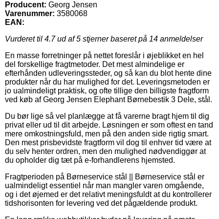
Producent:
Georg Jensen
Varenummer:
3580068
EAN:
Vurderet til
4.7
ud af 5 stjerner baseret på
14
anmeldelser
En masse forretninger på nettet foreslår i øjeblikket en hel
del forskellige fragtmetoder. Det mest almindelige er
efterhånden udleveringssteder, og så kan du blot hente dine
produkter når du har mulighed for det. Leveringsmetoden er
jo ualmindeligt praktisk, og ofte tillige den billigste fragtform
ved køb af Georg Jensen Elephant Børnebestik 3 Dele, stål.
Du bør lige så vel planlægge at få varerne bragt hjem til dig
privat eller ud til dit arbejde. Løsningen er som oftest en tand
mere omkostningsfuld, men på den anden side rigtig smart.
Den mest prisbevidste fragtform vil dog til enhver tid være at
du selv henter ordren, men den mulighed nødvendiggør at
du opholder dig tæt på e-forhandlerens hjemsted.
Fragtperioden på Børneservice stål || Børneservice stål er
ualmindeligt essentiel når man mangler varen omgående,
og i det øjemed er det relativt meningsfuldt at du kontrollerer
tidshorisonten for levering ved det pågældende produkt.