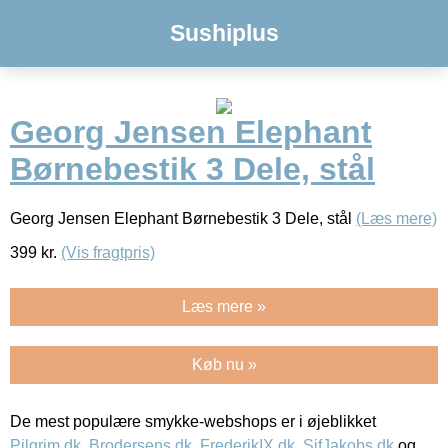
Sushiplus
Georg Jensen Elephant
Børnebestik 3 Dele, stål
Georg Jensen Elephant Børnebestik 3 Dele, stål
(Læs mere)
399
kr.
(Vis fragtpris)
Læs mere »
Køb nu »
De mest populære smykke-webshops er i øjeblikket
Pilgrim.dk
,
Brodersens.dk
,
FrederikIX.dk
,
SifJakobs.dk
og