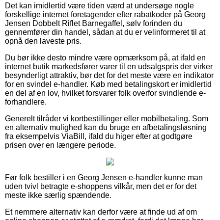
Det kan imidlertid være tiden værd at undersøge nogle
forskellige internet foretagender efter rabatkoder på Georg
Jensen Dobbelt Riflet Barnegaffel, sølv forinden du
gennemfører din handel, sådan at du er velinformeret til at
opnå den laveste pris.
Du bør ikke desto mindre være opmærksom på, at ifald en
internet butik markedsfører varer til en udsalgspris der virker
besynderligt attraktiv, bør det for det meste være en indikator
for en svindel e-handler. Køb med betalingskort er imidlertid
en del af en lov, hvilket forsvarer folk overfor svindlende e-
forhandlere.
Generelt tilråder vi kortbestillinger eller mobilbetaling. Som
en alternativ mulighed kan du bruge en afbetalingsløsning
fra eksempelvis ViaBill, ifald du higer efter at godtgøre
prisen over en længere periode.
Før folk bestiller i en Georg Jensen e-handler kunne man
uden tvivl betragte e-shoppens vilkår, men det er for det
meste ikke særlig spændende.
Et nemmere alternativ kan derfor være at finde ud af om