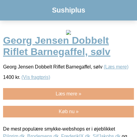
Sushiplus
Georg Jensen Dobbelt
Riflet Barnegaffel, sølv
Georg Jensen Dobbelt Riflet Barnegaffel, sølv
(Læs mere)
1400
kr.
(Vis fragtpris)
Læs mere »
Køb nu »
De mest populære smykke-webshops er i øjeblikket
Pilgrim.dk
,
Brodersens.dk
,
FrederikIX.dk
,
SifJakobs.dk
og