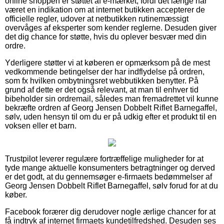
online shoppen er støttet af e-mærket, fordi det længe har
været en indikation om at internet butikken accepterer de
officielle regler, udover at netbutikken rutinemæssigt
overvåges af eksperter som kender reglerne. Desuden giver
det dig chance for støtte, hvis du oplever besvær med din
ordre.
Yderligere støtter vi at køberen er opmærksom på de mest
vedkommende betingelser der har indflydelse på ordren,
som fx hvilken ombytningsret webbutikken benytter. På
grund af dette er det også relevant, at man til enhver tid
bibeholder sin ordremail, således man fremadrettet vil kunne
bekræfte ordren af Georg Jensen Dobbelt Riflet Barnegaffel,
sølv, uden hensyn til om du er på udkig efter et produkt til en
voksen eller et barn.
Trustpilot leverer regulære fortræffelige muligheder for at
tyde mange aktuelle konsumenters betragtninger og derved
er det godt, at du gennemsøger e-firmaets bedømmelser af
Georg Jensen Dobbelt Riflet Barnegaffel, sølv forud for at du
køber.
Facebook forærer dig derudover nogle ærlige chancer for at
få indtryk af internet firmaets kundetilfredshed. Desuden ses