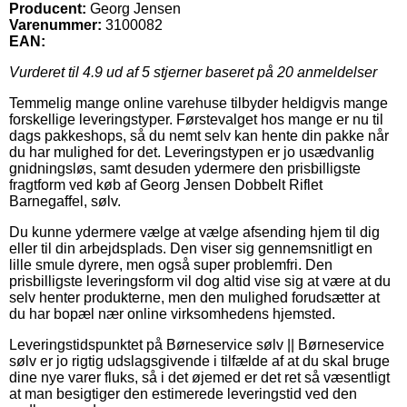
Producent:
Georg Jensen
Varenummer:
3100082
EAN:
Vurderet til
4.9
ud af 5 stjerner baseret på
20
anmeldelser
Temmelig mange online varehuse tilbyder heldigvis mange
forskellige leveringstyper. Førstevalget hos mange er nu til
dags pakkeshops, så du nemt selv kan hente din pakke når
du har mulighed for det. Leveringstypen er jo usædvanlig
gnidningsløs, samt desuden ydermere den prisbilligste
fragtform ved køb af Georg Jensen Dobbelt Riflet
Barnegaffel, sølv.
Du kunne ydermere vælge at vælge afsending hjem til dig
eller til din arbejdsplads. Den viser sig gennemsnitligt en
lille smule dyrere, men også super problemfri. Den
prisbilligste leveringsform vil dog altid vise sig at være at du
selv henter produkterne, men den mulighed forudsætter at
du har bopæl nær online virksomhedens hjemsted.
Leveringstidspunktet på Børneservice sølv || Børneservice
sølv er jo rigtig udslagsgivende i tilfælde af at du skal bruge
dine nye varer fluks, så i det øjemed er det ret så væsentligt
at man besigtiger den estimerede leveringstid ved den