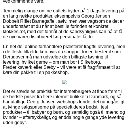
vedkommende vare.
Temmelig mange online outlets byder på 1 dags levering på
en lang række produkter, eksempelvis Georg Jensen
Dobbelt Riflet Barnegaffel, sølv, men vær vagtsom da det er
underforstået at du når at bestille forinden et konkret
klokkeslæt, med det formål at de sandsynligvis kan nå at få
de nye varer distribueret før personalet får fri.
En hel del online forhandlere præsterer fragtfri levering, men
i de fleste tilfælde kun hvis du shopper for en bestemt sum.
Derudover må man udvælge den billigste løsning til
levering, hvilket gerne – om man bor i Silkeborg,
Frederiksværk eller Sæby – vil være at få fragtfirmaet til at
køre din pakke til en pakkeshop.
Det er særdeles praktisk for internetbrugere at finde frem til
de bedste priser fra flere internet butikker i Danmark, og så
har utallige Georg Jensen webshops fundet det uundgåeligt
at tvinge salgspriserne på specielt deres bedst i test
produkter – til babyer og børn, og samtidig også til mænd og
kvinder – eftertrykkeligt, og endda nogle gange yde levering
uden gebyr.