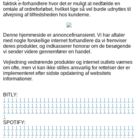
faktisk e-forhandlere hvor det er muligt at nedfælde en
omtale af ordreforløbet, hvilket lige så vel burde udnyttes til
afvejning af tilfredsheden hos kunderne.
Denne hjemmeside er annoncefinansieret. Vi har aftaler
med nogle forskellige internet forhandlere da vi fremviser
deres produkter, og indkasserer honorar om de besøgende
vi sender videre gennemfører en handel.
Vejledning vedrørende produkter og internet outlets værnes
om ofte, men vi kan ikke stilles ansvarlig for rettelser der er
implementeret efter sidste opdatering af websitets
informationer.
BITLY:
1
1
1
1
1
1
1
1
1
1
1
1
1
1
1
1
1
1
1
1
1
1
1
1
1
1
1
1
1
1
1
1
1
1
1
1
1
1
1
1
1
1
1
1
1
1
1
1
1
1
1
1
1
1
1
1
1
1
1
1
1
1
1
1
1
1
1
1
1
1
1
1
1
1
1
1
1
1
1
1
1
1
1
1
1
1
1
1
1
1
1
1
1
1
1
1
1
1
1
1
SPOTIFY:
1
1
1
1
1
1
1
1
1
1
1
1
1
1
1
1
1
1
1
1
1
1
1
1
1
1
1
1
1
1
1
1
1
1
1
1
1
1
1
1
1
1
1
1
1
1
1
1
1
1
1
1
1
1
1
1
1
1
1
1
1
1
1
1
1
1