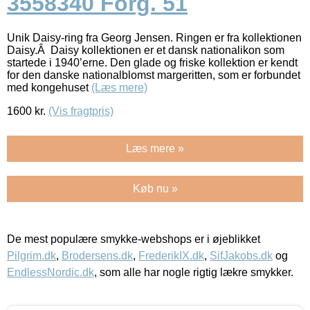
3558340 Forg. 51
Unik Daisy-ring fra Georg Jensen. Ringen er fra kollektionen
Daisy.Â Daisy kollektionen er et dansk nationalikon som
startede i 1940’erne. Den glade og friske kollektion er kendt
for den danske nationalblomst margeritten, som er forbundet
med kongehuset
(Læs mere)
1600
kr.
(Vis fragtpris)
Læs mere »
Køb nu »
De mest populære smykke-webshops er i øjeblikket
Pilgrim.dk
,
Brodersens.dk
,
FrederikIX.dk
,
SifJakobs.dk
og
EndlessNordic.dk
, som alle har nogle rigtig lækre smykker.