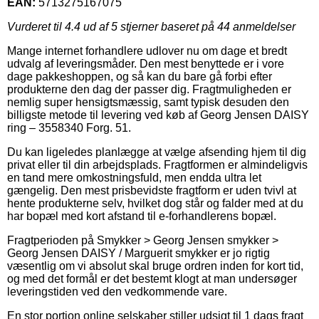
EAN:
5713275167075
Vurderet til
4.4
ud af 5 stjerner baseret på
44
anmeldelser
Mange internet forhandlere udlover nu om dage et bredt
udvalg af leveringsmåder. Den mest benyttede er i vore
dage pakkeshoppen, og så kan du bare gå forbi efter
produkterne den dag der passer dig. Fragtmuligheden er
nemlig super hensigtsmæssig, samt typisk desuden den
billigste metode til levering ved køb af Georg Jensen DAISY
ring – 3558340 Forg. 51.
Du kan ligeledes planlægge at vælge afsending hjem til dig
privat eller til din arbejdsplads. Fragtformen er almindeligvis
en tand mere omkostningsfuld, men endda ultra let
gængelig. Den mest prisbevidste fragtform er uden tvivl at
hente produkterne selv, hvilket dog står og falder med at du
har bopæl med kort afstand til e-forhandlerens bopæl.
Fragtperioden på Smykker > Georg Jensen smykker >
Georg Jensen DAISY / Marguerit smykker er jo rigtig
væsentlig om vi absolut skal bruge ordren inden for kort tid,
og med det formål er det bestemt klogt at man undersøger
leveringstiden ved den vedkommende vare.
En stor portion online selskaber stiller udsigt til 1 dags fragt