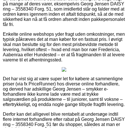
på mange af deres varer, eksempelvis Georg Jensen DAISY
ring – 3558340 Forg. 51, som imidlertid står og falder med at
ordren køres igennem inden et aftalt tidspunkt, så at de med
sikkerhed kan nå at få ordren afsendt inden pakkepersonalet
får fri.
Enkelte online webshops yder fragt uden omkostninger, men
typisk påkræves det at man køber for en fastsat pris. I øvrigt
skal man beslutte sig for den mest prisbevidste metode til
levering, hvilket oftest – hvad end man bor nær Fredericia,
Aabenraa eller Hundested – er at få fragtmanden til at levere
varerne til et afhentningssted.
Det har vist sig at være super let for købere at sammenligne
priser (via fx PriceRunner) hos diverse online forhandlere,
og derved har adskillige Georg Jensen – smykker e-
forhandlere ikke kunne lade være med at trykke
salgsværdien på produkterne – til juniorer, samt til voksne –
eftertrykkeligt, og endda nogle gange tilbyde fragtfri levering.
Derfor kan det alligevel blive rentabelt at undersøge indtil
flere internet forhandlere efter rabat på Georg Jensen DAISY
ring – 3558340 Forg. 51 før du shopper, således at man er