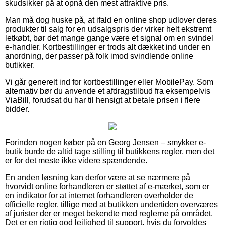
skudsikker på at opnå den mest attraktive pris.
Man må dog huske på, at ifald en online shop udlover deres
produkter til salg for en udsalgspris der virker helt ekstremt
letkøbt, bør det mange gange være et signal om en svindel
e-handler. Kortbestillinger er trods alt dækket ind under en
anordning, der passer på folk imod svindlende online
butikker.
Vi går generelt ind for kortbestillinger eller MobilePay. Som
alternativ bør du anvende et afdragstilbud fra eksempelvis
ViaBill, forudsat du har til hensigt at betale prisen i flere
bidder.
Forinden nogen køber på en Georg Jensen – smykker e-
butik burde de altid tage stilling til butikkens regler, men det
er for det meste ikke videre spændende.
En anden løsning kan derfor være at se nærmere på
hvorvidt online forhandleren er støttet af e-mærket, som er
en indikator for at internet forhandleren overholder de
officielle regler, tillige med at butikken undertiden overværes
af jurister der er meget bekendte med reglerne på området.
Det er en rigtig god lejlighed til support, hvis du forvoldes