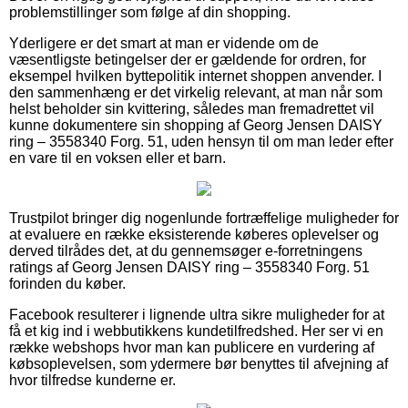
problemstillinger som følge af din shopping.
Yderligere er det smart at man er vidende om de
væsentligste betingelser der er gældende for ordren, for
eksempel hvilken byttepolitik internet shoppen anvender. I
den sammenhæng er det virkelig relevant, at man når som
helst beholder sin kvittering, således man fremadrettet vil
kunne dokumentere sin shopping af Georg Jensen DAISY
ring – 3558340 Forg. 51, uden hensyn til om man leder efter
en vare til en voksen eller et barn.
Trustpilot bringer dig nogenlunde fortræffelige muligheder for
at evaluere en række eksisterende køberes oplevelser og
derved tilrådes det, at du gennemsøger e-forretningens
ratings af Georg Jensen DAISY ring – 3558340 Forg. 51
forinden du køber.
Facebook resulterer i lignende ultra sikre muligheder for at
få et kig ind i webbutikkens kundetilfredshed. Her ser vi en
række webshops hvor man kan publicere en vurdering af
købsoplevelsen, som ydermere bør benyttes til afvejning af
hvor tilfredse kunderne er.