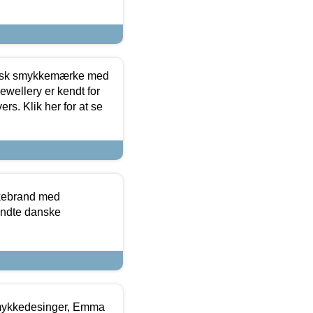
dansk smykkemærke med
ewellery er kendt for
ers. Klik her for at se
kkebrand med
ndte danske
mykkedesinger, Emma