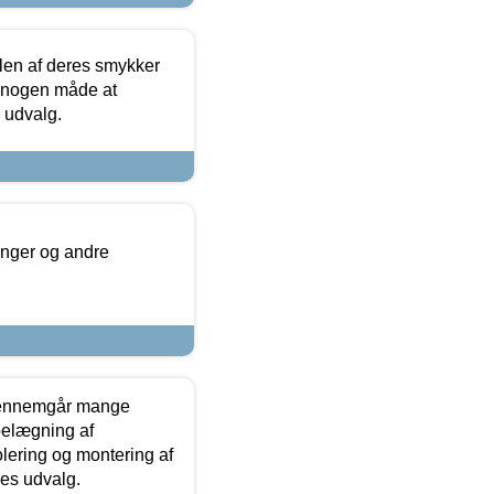
len af deres smykker
å nogen måde at
s udvalg.
inger og andre
gennemgår mange
 belægning af
olering og montering af
res udvalg.