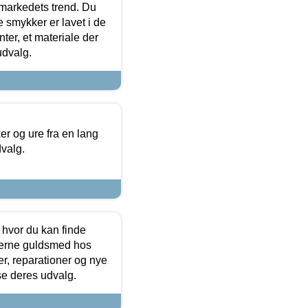
markedets trend. Du
e smykker er lavet i de
ter, et materiale der
udvalg.
 og ure fra en lang
dvalg.
 hvor du kan finde
terne guldsmed hos
r, reparationer og nye
se deres udvalg.