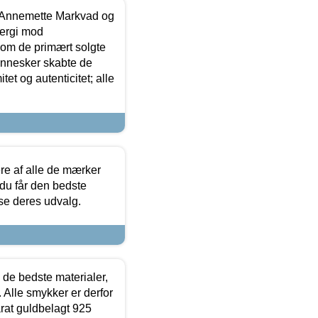
- Annemette Markvad og
ergi mod
som de primært solgte
mennesker skabte de
et og autenticitet; alle
.
re af alle de mærker
 du får den bedste
 se deres udvalg.
 de bedste materialer,
 Alle smykker er derfor
arat guldbelagt 925