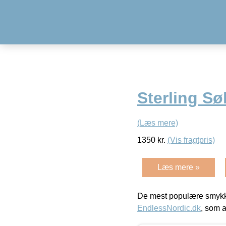
Sterling Sø
(Læs mere)
1350
kr.
(Vis fragtpris)
Læs mere »
De mest populære smykk
EndlessNordic.dk
, som a