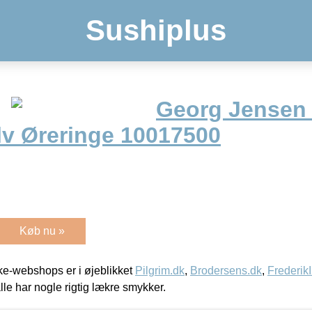
Sushiplus
Georg Jensen
lv Øreringe 10017500
Køb nu »
e-webshops er i øjeblikket
Pilgrim.dk
,
Brodersens.dk
,
Frederik
lle har nogle rigtig lækre smykker.