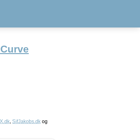
 Curve
IX.dk
,
SifJakobs.dk
og