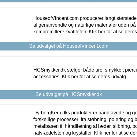
HouseofVincent.com producerer langt størstede
af genanvendte og naturlige materialer uden p
kompromittere kvaliteten. Klik her for at se dere
Se udvalget på HouseofVincent.com
HCSmykker.dk sælger både ure, smykker, pierc
accessories. Klik her for at se deres udvalg.
Se udvalget på HCSmykker.dk
DyrbergKern.dks produkter er håndlavede og 
forskellige processer: fra støbning, polering og
metalbasen til håndfletning af læder, slibning, p
halv-ædelsten og krystaller. Klik her for at se de