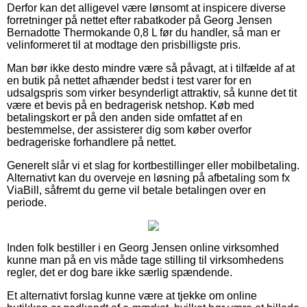
Derfor kan det alligevel være lønsomt at inspicere diverse
forretninger på nettet efter rabatkoder på Georg Jensen
Bernadotte Thermokande 0,8 L før du handler, så man er
velinformeret til at modtage den prisbilligste pris.
Man bør ikke desto mindre være så påvagt, at i tilfælde af at
en butik på nettet afhænder bedst i test varer for en
udsalgspris som virker besynderligt attraktiv, så kunne det tit
være et bevis på en bedragerisk netshop. Køb med
betalingskort er på den anden side omfattet af en
bestemmelse, der assisterer dig som køber overfor
bedrageriske forhandlere på nettet.
Generelt slår vi et slag for kortbestillinger eller mobilbetaling.
Alternativt kan du overveje en løsning på afbetaling som fx
ViaBill, såfremt du gerne vil betale betalingen over en
periode.
Inden folk bestiller i en Georg Jensen online virksomhed
kunne man på en vis måde tage stilling til virksomhedens
regler, det er dog bare ikke særlig spændende.
Et alternativt forslag kunne være at tjekke om online