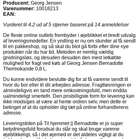
Producent:
Georg Jensen
Varenummer:
10018213
EAN:
Vurderet til
4.2
ud af 5 stjerner baseret på
14
anmeldelser
De fleste online outlets frembyder i øjeblikket et bredt udvalg
af leveringsmodeller. En yndling er nu om stunder at få sendt
til en pakkeshop, og så skal du blot gå forbi efter dine nye
produkter når du har tid. Metoden er nemlig vældig
gnidningsløs, og desuden desuden den mest letkøbte
mulighed for fragt ved køb af Georg Jensen Bernadotte
Thermokande 0,8 L.
Du kunne endvidere beslutte dig for at få varerne sendt til
hvor du bor eller til dit arbejdes adresse. Fragtløsningen er
almindeligvis en tand mere omkostningsfuld, men endda
ualmindeligt smertefri. Den prisbilligste form for levering kan
ikke modsiges at være at hente ordren selv, men dette er
betinget af at du opholder dig tæt på online forhandlerens
adresse.
Leveringstiden på Til hjemmet || Bernadotte er jo super
betydningsfuld forudsat du står og skal bruge varerne
øjeblikkeligt, så i det øjemed er det aldeles vigtigt at du