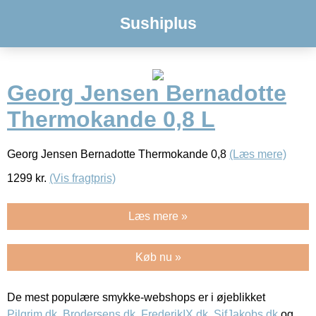
Sushiplus
Georg Jensen Bernadotte
Thermokande 0,8 L
Georg Jensen Bernadotte Thermokande 0,8
(Læs mere)
1299
kr.
(Vis fragtpris)
Læs mere »
Køb nu »
De mest populære smykke-webshops er i øjeblikket
Pilgrim.dk
,
Brodersens.dk
,
FrederikIX.dk
,
SifJakobs.dk
og