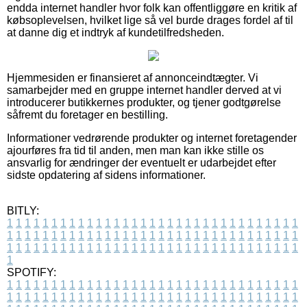
endda internet handler hvor folk kan offentliggøre en kritik af
købsoplevelsen, hvilket lige så vel burde drages fordel af til
at danne dig et indtryk af kundetilfredsheden.
Hjemmesiden er finansieret af annonceindtægter. Vi
samarbejder med en gruppe internet handler derved at vi
introducerer butikkernes produkter, og tjener godtgørelse
såfremt du foretager en bestilling.
Informationer vedrørende produkter og internet foretagender
ajourføres fra tid til anden, men man kan ikke stille os
ansvarlig for ændringer der eventuelt er udarbejdet efter
sidste opdatering af sidens informationer.
BITLY:
1
1
1
1
1
1
1
1
1
1
1
1
1
1
1
1
1
1
1
1
1
1
1
1
1
1
1
1
1
1
1
1
1
1
1
1
1
1
1
1
1
1
1
1
1
1
1
1
1
1
1
1
1
1
1
1
1
1
1
1
1
1
1
1
1
1
1
1
1
1
1
1
1
1
1
1
1
1
1
1
1
1
1
1
1
1
1
1
1
1
1
1
1
1
1
1
1
1
1
1
SPOTIFY:
1
1
1
1
1
1
1
1
1
1
1
1
1
1
1
1
1
1
1
1
1
1
1
1
1
1
1
1
1
1
1
1
1
1
1
1
1
1
1
1
1
1
1
1
1
1
1
1
1
1
1
1
1
1
1
1
1
1
1
1
1
1
1
1
1
1