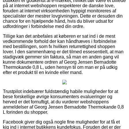
butikken er godkendt af e-mærket, hvilket bør være et billede
på at internet webshoppen respekterer de danske love,
foruden at internet virksomheden hyppigt monitoreres af
specialister der mestrer lovgivningen. Dette er desuden din
chance for en hjælpende hånd, hvis du bliver udsat for
udfordringer i forbindelse med din ordre.
Tillige kan det anbefales at køberen er sat ind i de mest
vedkommende forhold der kan håndhæves i forbindelse
med bestillingen, som fx hvilken returrettighed shoppen
lover. I den sammenhæng er det tilmed essesentielt, at man
stadigvæk gemmer sin faktura, så man en anden gang vil
kunne dokumentere ordren af Georg Jensen Bernadotte
Thermokande 0,8 L, uden hensyn til om man er på udkig
efter et produkt til en kvinde eller mand.
Trustpilot indebærer fuldstændig habile muligheder for at
bese forskellige øvrige konsumenters evalueringer og
herved er det fornuftigt, at du vurderer webshoppens
anmeldelser af Georg Jensen Bernadotte Thermokande 0,8
L forinden du shopper.
Facebook giver dig også nogle fine muligheder for at få et
kig ind i internet butikkens kundefokus. Foruden det er der