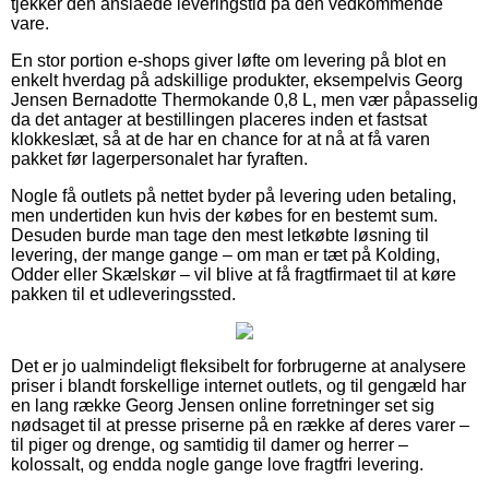
tjekker den anslåede leveringstid på den vedkommende
vare.
En stor portion e-shops giver løfte om levering på blot en
enkelt hverdag på adskillige produkter, eksempelvis Georg
Jensen Bernadotte Thermokande 0,8 L, men vær påpasselig
da det antager at bestillingen placeres inden et fastsat
klokkeslæt, så at de har en chance for at nå at få varen
pakket før lagerpersonalet har fyraften.
Nogle få outlets på nettet byder på levering uden betaling,
men undertiden kun hvis der købes for en bestemt sum.
Desuden burde man tage den mest letkøbte løsning til
levering, der mange gange – om man er tæt på Kolding,
Odder eller Skælskør – vil blive at få fragtfirmaet til at køre
pakken til et udleveringssted.
Det er jo ualmindeligt fleksibelt for forbrugerne at analysere
priser i blandt forskellige internet outlets, og til gengæld har
en lang række Georg Jensen online forretninger set sig
nødsaget til at presse priserne på en række af deres varer –
til piger og drenge, og samtidig til damer og herrer –
kolossalt, og endda nogle gange love fragtfri levering.