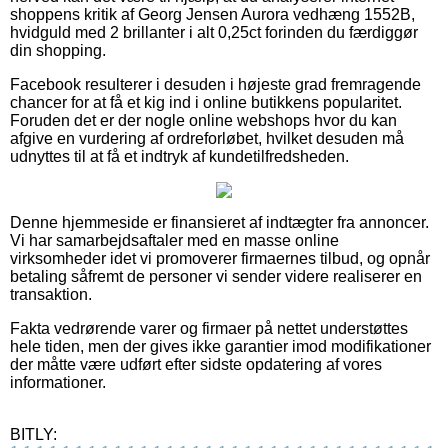
shoppens kritik af Georg Jensen Aurora vedhæng 1552B,
hvidguld med 2 brillanter i alt 0,25ct forinden du færdiggør
din shopping.
Facebook resulterer i desuden i højeste grad fremragende
chancer for at få et kig ind i online butikkens popularitet.
Foruden det er der nogle online webshops hvor du kan
afgive en vurdering af ordreforløbet, hvilket desuden må
udnyttes til at få et indtryk af kundetilfredsheden.
Denne hjemmeside er finansieret af indtægter fra annoncer.
Vi har samarbejdsaftaler med en masse online
virksomheder idet vi promoverer firmaernes tilbud, og opnår
betaling såfremt de personer vi sender videre realiserer en
transaktion.
Fakta vedrørende varer og firmaer på nettet understøttes
hele tiden, men der gives ikke garantier imod modifikationer
der måtte være udført efter sidste opdatering af vores
informationer.
BITLY: