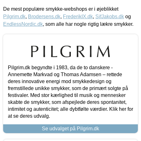
De mest populære smykke-webshops er i øjeblikket
Pilgrim.dk
,
Brodersens.dk
,
FrederikIX.dk
,
SifJakobs.dk
og
EndlessNordic.dk
, som alle har nogle rigtig lækre smykker.
Pilgrim.dk begyndte i 1983, da de to danskere -
Annemette Markvad og Thomas Adamsen – rettede
deres innovative energi mod smykkedesign og
fremstillede unikke smykker, som de primært solgte på
festivaler. Med stor kærlighed til musik og mennesker
skabte de smykker, som afspejlede deres spontanitet,
intimitet og autenticitet; alle dybtfølte værdier. Klik her for
at se deres udvalg.
Se udvalget på Pilgrim.dk