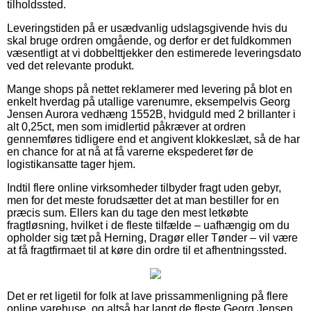
tilholdssted.
Leveringstiden på er usædvanlig udslagsgivende hvis du
skal bruge ordren omgående, og derfor er det fuldkommen
væsentligt at vi dobbelttjekker den estimerede leveringsdato
ved det relevante produkt.
Mange shops på nettet reklamerer med levering på blot en
enkelt hverdag på utallige varenumre, eksempelvis Georg
Jensen Aurora vedhæng 1552B, hvidguld med 2 brillanter i
alt 0,25ct, men som imidlertid påkræver at ordren
gennemføres tidligere end et angivent klokkeslæt, så de har
en chance for at nå at få varerne ekspederet før de
logistikansatte tager hjem.
Indtil flere online virksomheder tilbyder fragt uden gebyr,
men for det meste forudsætter det at man bestiller for en
præcis sum. Ellers kan du tage den mest letkøbte
fragtløsning, hvilket i de fleste tilfælde – uafhængig om du
opholder sig tæt på Herning, Dragør eller Tønder – vil være
at få fragtfirmaet til at køre din ordre til et afhentningssted.
Det er ret ligetil for folk at lave prissammenligning på flere
online varehuse, og altså har langt de fleste Georg Jensen