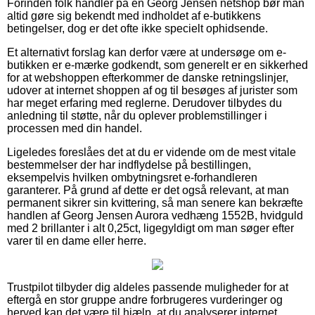
Forinden folk handler på en Georg Jensen netshop bør man
altid gøre sig bekendt med indholdet af e-butikkens
betingelser, dog er det ofte ikke specielt ophidsende.
Et alternativt forslag kan derfor være at undersøge om e-
butikken er e-mærke godkendt, som generelt er en sikkerhed
for at webshoppen efterkommer de danske retningslinjer,
udover at internet shoppen af og til besøges af jurister som
har meget erfaring med reglerne. Derudover tilbydes du
anledning til støtte, når du oplever problemstillinger i
processen med din handel.
Ligeledes foreslåes det at du er vidende om de mest vitale
bestemmelser der har indflydelse på bestillingen,
eksempelvis hvilken ombytningsret e-forhandleren
garanterer. På grund af dette er det også relevant, at man
permanent sikrer sin kvittering, så man senere kan bekræfte
handlen af Georg Jensen Aurora vedhæng 1552B, hvidguld
med 2 brillanter i alt 0,25ct, ligegyldigt om man søger efter
varer til en dame eller herre.
Trustpilot tilbyder dig aldeles passende muligheder for at
eftergå en stor gruppe andre forbrugeres vurderinger og
herved kan det være til hjælp, at du analyserer internet