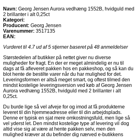
Navn:
Georg Jensen Aurora vedhæng 1552B, hvidguld med
2 brillanter i alt 0,25ct
Kategori:
Producent:
Georg Jensen
Varenummer:
3517135
EAN:
Vurderet til
4.7
ud af 5 stjerner baseret på
48
anmeldelser
Størstedelen af butikker på nettet giver nu diverse
muligheder for fragt. En der er meget almindelig er nu til
dags at få afleveret pakken hos en pakkeshop, og så kan du
blot hente de bestilte varer når du har mulighed for det.
Leveringsformen er altså meget smart, og oftest tilmed den
mindst kostelige leveringsversion ved køb af Georg Jensen
Aurora vedhæng 1552B, hvidguld med 2 brillanter i alt
0,25ct.
Du burde lige så vel afveje for og imod at få produkterne
leveret til din hjemmeadresse eller til din arbejdsplads.
Denne er typisk en sjat mere omkostningsfuld, men lige så
vel yderst let. Den mindst kostelige type af levering vil dog
altid vise sig at være at hente pakken selv, men den
mulighed kræver at du befinder dig nærved e-butikkens