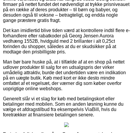
firmaer på nettet fundet det nødvendigt at trykke prisniveauet
på en række af deres produkter – til børn og babyer, og
desuden også til voksne – betragteligt, og endda nogle
gange præstere gratis fragt.
Det kan imidlertid blive tiden værd at kontrollere indtil flere e-
forhandlere efter rabatkoder på Georg Jensen Aurora
vedhæng 1552B, hvidguld med 2 brillanter i alt 0,25ct
forinden du shopper, således at du er skudsikker på at
modtage den prisbilligste pris.
Man bør bare huske på, at i tilfælde af at en shop på nettet
udlover produkter til salg for en udsalgspris der virker
umådelig attraktiv, burde det undertiden være en indikation
på en uægte butik. Køb med kort er ikke desto mindre
omfattet af et regelsæt, der værner dig som køber overfor
uoprigtige online webshops.
Generelt slår vi et slag for køb med betalingskort eller
betalinger med mobilen. Som en anden løsning kunne du
vælge et afdragstilbud fra eksempelvis ViaBill, hvis du
foretrækker at finansiere betalingen senere.