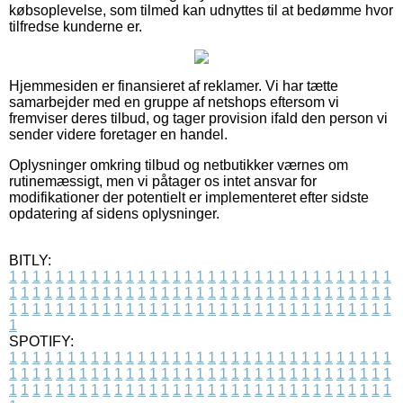
købsoplevelse, som tilmed kan udnyttes til at bedømme hvor
tilfredse kunderne er.
Hjemmesiden er finansieret af reklamer. Vi har tætte
samarbejder med en gruppe af netshops eftersom vi
fremviser deres tilbud, og tager provision ifald den person vi
sender videre foretager en handel.
Oplysninger omkring tilbud og netbutikker værnes om
rutinemæssigt, men vi påtager os intet ansvar for
modifikationer der potentielt er implementeret efter sidste
opdatering af sidens oplysninger.
BITLY:
1
1
1
1
1
1
1
1
1
1
1
1
1
1
1
1
1
1
1
1
1
1
1
1
1
1
1
1
1
1
1
1
1
1
1
1
1
1
1
1
1
1
1
1
1
1
1
1
1
1
1
1
1
1
1
1
1
1
1
1
1
1
1
1
1
1
1
1
1
1
1
1
1
1
1
1
1
1
1
1
1
1
1
1
1
1
1
1
1
1
1
1
1
1
1
1
1
1
1
1
SPOTIFY:
1
1
1
1
1
1
1
1
1
1
1
1
1
1
1
1
1
1
1
1
1
1
1
1
1
1
1
1
1
1
1
1
1
1
1
1
1
1
1
1
1
1
1
1
1
1
1
1
1
1
1
1
1
1
1
1
1
1
1
1
1
1
1
1
1
1
1
1
1
1
1
1
1
1
1
1
1
1
1
1
1
1
1
1
1
1
1
1
1
1
1
1
1
1
1
1
1
1
1