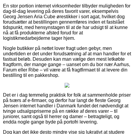
En stor portion internet virksomheder tilbyder muligheden for
dag-til-dag levering på deres favorit varer, eksempelvis
Georg Jensen Aria Cube ørestikker i sort agat, hvilket dog
forudsætter at bestillingen gennemføres inden et fastslået
tidspunkt, med hensynstagen til at de har udsigt til at kunne
nå at få produkterne afsted forud for at
logistikmedarbejderne tager hjem.
Nogle butikker på nettet lover fragt uden gebyr, men
undertiden er det under forudsætning af at man handler for et
fastsat beløb. Desuden kan man vælge den mest letkøbte
fragtform, der mange gange – uanset om du bor nær Aarhus,
Farum eller Ribe – vil være at få fragtfirmaet til at levere din
bestilling til en pakkeshop.
Det er i dag temmelig praktisk for folk at sammenholde priser
på tværs af e-firmaer, og derfor har langt de fleste Georg
Jensen internet handler i Danmark fundet det nødvendigt at
tvinge udsalgspriserne på en række af deres varer – til
juniorer, samt også til herrer og damer – betragteligt, og
endda nogle gange byde på portofri levering.
Dog kan det ikke desto mindre vise sig lukrativt at studere