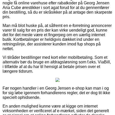
nogle få online varehuse efter rabatkoder på Georg Jensen
Aria Cube ørestikker i sort agat forud for at du gennemfører
din bestilling, så du er skråsikker på at antage den skarpeste
pris.
Man må blot huske på, at såfremt en e-forretning annoncerer
varer til salg for en pris der kan virke uendeligt god, kunne
det for det meste være et fingerpeg om en uærlig internet
butik. Kortbetalinger er heldigvis dækket ind under en
retningslinje, der assisterer kunden imod fup shops på
nettet.
Vi tilråder bestillinger med kort eller mobilbetaling. Som et
alternativ bør du bruge en afdragsløsning som f.eks. ViaBill,
i tilfælde af at du har til hensigt at betale prisen over et
længere tidsrum.
Før nogen handler i en Georg Jensen e-shop kan man i og
for sig løbe igennem forhandlerens regler, det er dog tit ikke
specielt ophidsende.
En anden mulighed kunne være at kigge om internet
virksomheden er verificeret af e-mærket, siden det generelt