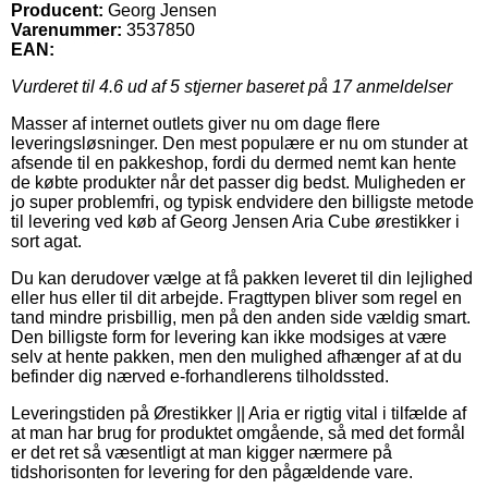
Producent:
Georg Jensen
Varenummer:
3537850
EAN:
Vurderet til
4.6
ud af 5 stjerner baseret på
17
anmeldelser
Masser af internet outlets giver nu om dage flere
leveringsløsninger. Den mest populære er nu om stunder at
afsende til en pakkeshop, fordi du dermed nemt kan hente
de købte produkter når det passer dig bedst. Muligheden er
jo super problemfri, og typisk endvidere den billigste metode
til levering ved køb af Georg Jensen Aria Cube ørestikker i
sort agat.
Du kan derudover vælge at få pakken leveret til din lejlighed
eller hus eller til dit arbejde. Fragttypen bliver som regel en
tand mindre prisbillig, men på den anden side vældig smart.
Den billigste form for levering kan ikke modsiges at være
selv at hente pakken, men den mulighed afhænger af at du
befinder dig nærved e-forhandlerens tilholdssted.
Leveringstiden på Ørestikker || Aria er rigtig vital i tilfælde af
at man har brug for produktet omgående, så med det formål
er det ret så væsentligt at man kigger nærmere på
tidshorisonten for levering for den pågældende vare.