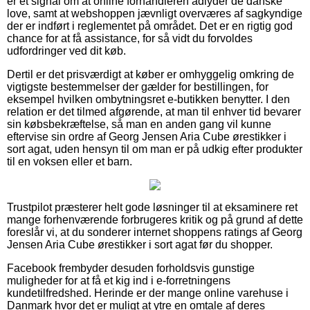
er et signal om at online forhandleren adlyder de danske
love, samt at webshoppen jævnligt overværes af sagkyndige
der er indført i reglementet på området. Det er en rigtig god
chance for at få assistance, for så vidt du forvoldes
udfordringer ved dit køb.
Dertil er det prisværdigt at køber er omhyggelig omkring de
vigtigste bestemmelser der gælder for bestillingen, for
eksempel hvilken ombytningsret e-butikken benytter. I den
relation er det tilmed afgørende, at man til enhver tid bevarer
sin købsbekræftelse, så man en anden gang vil kunne
eftervise sin ordre af Georg Jensen Aria Cube ørestikker i
sort agat, uden hensyn til om man er på udkig efter produkter
til en voksen eller et barn.
Trustpilot præsterer helt gode løsninger til at eksaminere ret
mange forhenværende forbrugeres kritik og på grund af dette
foreslår vi, at du sonderer internet shoppens ratings af Georg
Jensen Aria Cube ørestikker i sort agat før du shopper.
Facebook frembyder desuden forholdsvis gunstige
muligheder for at få et kig ind i e-forretningens
kundetilfredshed. Herinde er der mange online varehuse i
Danmark hvor det er muligt at ytre en omtale af deres