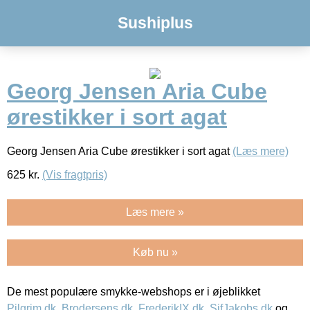
Sushiplus
Georg Jensen Aria Cube
ørestikker i sort agat
Georg Jensen Aria Cube ørestikker i sort agat
(Læs mere)
625
kr.
(Vis fragtpris)
Læs mere »
Køb nu »
De mest populære smykke-webshops er i øjeblikket
Pilgrim.dk
,
Brodersens.dk
,
FrederikIX.dk
,
SifJakobs.dk
og