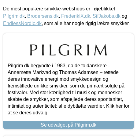
De mest populære smykke-webshops er i øjeblikket
Pilgrim.dk
,
Brodersens.dk
,
FrederikIX.dk
,
SifJakobs.dk
og
EndlessNordic.dk
, som alle har nogle rigtig lækre smykker.
Pilgrim.dk begyndte i 1983, da de to danskere -
Annemette Markvad og Thomas Adamsen – rettede
deres innovative energi mod smykkedesign og
fremstillede unikke smykker, som de primært solgte på
festivaler. Med stor kærlighed til musik og mennesker
skabte de smykker, som afspejlede deres spontanitet,
intimitet og autenticitet; alle dybtfølte værdier. Klik her for
at se deres udvalg.
Se udvalget på Pilgrim.dk