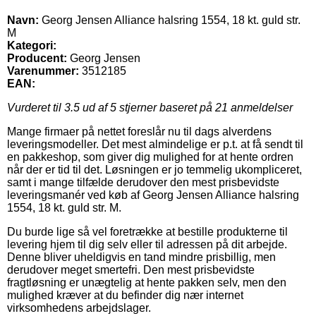
Navn:
Georg Jensen Alliance halsring 1554, 18 kt. guld str.
M
Kategori:
Producent:
Georg Jensen
Varenummer:
3512185
EAN:
Vurderet til
3.5
ud af 5 stjerner baseret på
21
anmeldelser
Mange firmaer på nettet foreslår nu til dags alverdens
leveringsmodeller. Det mest almindelige er p.t. at få sendt til
en pakkeshop, som giver dig mulighed for at hente ordren
når der er tid til det. Løsningen er jo temmelig ukompliceret,
samt i mange tilfælde derudover den mest prisbevidste
leveringsmanér ved køb af Georg Jensen Alliance halsring
1554, 18 kt. guld str. M.
Du burde lige så vel foretrække at bestille produkterne til
levering hjem til dig selv eller til adressen på dit arbejde.
Denne bliver uheldigvis en tand mindre prisbillig, men
derudover meget smertefri. Den mest prisbevidste
fragtløsning er unægtelig at hente pakken selv, men den
mulighed kræver at du befinder dig nær internet
virksomhedens arbejdslager.