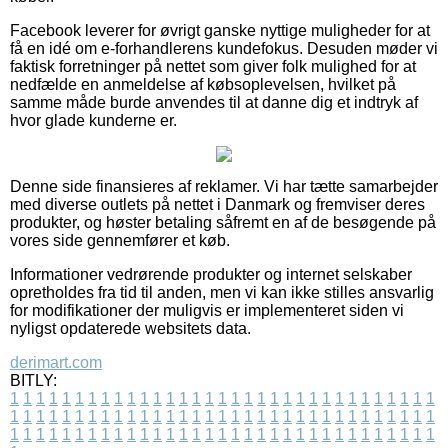
Facebook leverer for øvrigt ganske nyttige muligheder for at
få en idé om e-forhandlerens kundefokus. Desuden møder vi
faktisk forretninger på nettet som giver folk mulighed for at
nedfælde en anmeldelse af købsoplevelsen, hvilket på
samme måde burde anvendes til at danne dig et indtryk af
hvor glade kunderne er.
Denne side finansieres af reklamer. Vi har tætte samarbejder
med diverse outlets på nettet i Danmark og fremviser deres
produkter, og høster betaling såfremt en af de besøgende på
vores side gennemfører et køb.
Informationer vedrørende produkter og internet selskaber
opretholdes fra tid til anden, men vi kan ikke stilles ansvarlig
for modifikationer der muligvis er implementeret siden vi
nyligst opdaterede websitets data.
derimart.com
BITLY:
1
1
1
1
1
1
1
1
1
1
1
1
1
1
1
1
1
1
1
1
1
1
1
1
1
1
1
1
1
1
1
1
1
1
1
1
1
1
1
1
1
1
1
1
1
1
1
1
1
1
1
1
1
1
1
1
1
1
1
1
1
1
1
1
1
1
1
1
1
1
1
1
1
1
1
1
1
1
1
1
1
1
1
1
1
1
1
1
1
1
1
1
1
1
1
1
1
1
1