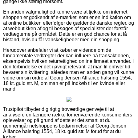
gange ikke særlig morsomt.
En anden valgmulighed kunne være at tjekke om internet
shoppen er godkendt af e-mærket, som er en indikation om
at online butikken efterfølger de gældende danske regler, og
at webbutikken af og til besøges af specialister der forstår
vedtægterne på området. Dette er en god chance for at få
bistand, hvis du får vanskeligheder med din shopping.
Herudover anbefaler vi at køber er vidende om de
fundamentale vedtægter der kan influere på transaktionen,
eksempelvis hvilken returrettighed online firmaet anvender. I
den forbindelse er det i øvrigt relevant, at man til enhver tid
bevarer sin kvittering, således man en anden gang vil kunne
vidne om sin ordre af Georg Jensen Alliance halsring 1554,
18 kt. guld str. M, om man er på indkøb til en kvinde eller
mand.
Trustpilot tilbyder dig rigtig troværdige genveje til at
analysere en længere række forhenværende konsumenters
oplevelser og på grund af dette er det smart, at du
gennemgår netshoppens bedømmelser af Georg Jensen
Alliance halsring 1554, 18 kt. guld str. M forud for at du
køber.