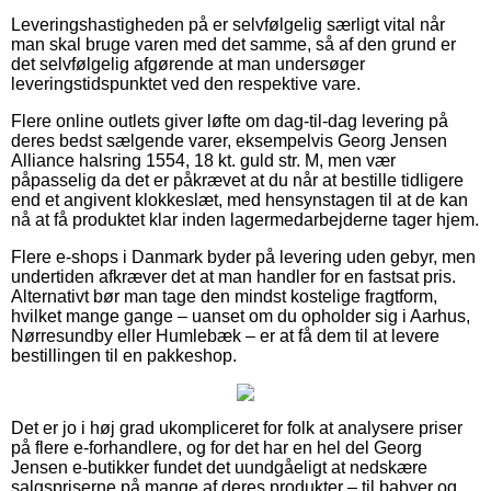
Leveringshastigheden på er selvfølgelig særligt vital når
man skal bruge varen med det samme, så af den grund er
det selvfølgelig afgørende at man undersøger
leveringstidspunktet ved den respektive vare.
Flere online outlets giver løfte om dag-til-dag levering på
deres bedst sælgende varer, eksempelvis Georg Jensen
Alliance halsring 1554, 18 kt. guld str. M, men vær
påpasselig da det er påkrævet at du når at bestille tidligere
end et angivent klokkeslæt, med hensynstagen til at de kan
nå at få produktet klar inden lagermedarbejderne tager hjem.
Flere e-shops i Danmark byder på levering uden gebyr, men
undertiden afkræver det at man handler for en fastsat pris.
Alternativt bør man tage den mindst kostelige fragtform,
hvilket mange gange – uanset om du opholder sig i Aarhus,
Nørresundby eller Humlebæk – er at få dem til at levere
bestillingen til en pakkeshop.
Det er jo i høj grad ukompliceret for folk at analysere priser
på flere e-forhandlere, og for det har en hel del Georg
Jensen e-butikker fundet det uundgåeligt at nedskære
salgspriserne på mange af deres produkter – til babyer og