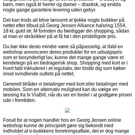
børn, men også til herrer og damer – drastisk, og endda
nogle gange garantere levering uden gebyr.
Det kan trods alt blive lønsomt at tjekke nogle butikker på
nettet efter tilbud på Georg Jensen Alliance halsring 1554,
18 kt. guld str. M forinden du færdiggør din shopping, sådan
at man er skråsikker på at få fat i den prisbilligste pris.
Du bør ikke desto mindre være så påpasselig, at ifald en
webshop annoncerer deres produkter for en udsalgspris
som er besynderligt lav, kunne det mange gange være et
kendetegn på en bedragerisk shop. Shopping med kort er i
hvert fald inkluderet i et regulativ, der bistår dig som køber
imod svindlende outlets på nettet.
Generelt tilråder vi betalinger med kort eller betalinger med
mobilen. Som en alternativ mulighed kan du vælge en
løsning fra fx ViaBill, når du ser en fordel i at godtgøre prisen
ude i fremtiden.
Forud for at nogen handler hos en Georg Jensen online
webshop kunne de principielt gøre sig bekendt med
indholdet af e-butikkens forretningsaftale, det er dog mange