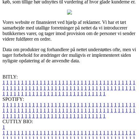
køb, som tillige bør udnyttes til vurdering af hvor glade kunderne er.
Vores website er finansieret ved hjælp af reklamer. Vi har et tæt
samarbejde med utallige forretninger på nettet da vi introducerer
butikkernes varer, og tager imod provision om de personer vi sender
videre fuldfører en ordre.
Data om produkter og forhandlere på nettet understøttes ofte, men vi
tager forbehold for ændringer der muligvis er implementeret siden
nyligste opdatering af de anvendte data.
BITLY:
1
1
1
1
1
1
1
1
1
1
1
1
1
1
1
1
1
1
1
1
1
1
1
1
1
1
1
1
1
1
1
1
1
1
1
1
1
1
1
1
1
1
1
1
1
1
1
1
1
1
1
1
1
1
1
1
1
1
1
1
1
1
1
1
1
1
1
1
1
1
1
1
1
1
1
1
1
1
1
1
1
1
1
1
1
1
1
1
1
1
1
1
1
1
1
1
1
1
1
1
SPOTIFY:
1
1
1
1
1
1
1
1
1
1
1
1
1
1
1
1
1
1
1
1
1
1
1
1
1
1
1
1
1
1
1
1
1
1
1
1
1
1
1
1
1
1
1
1
1
1
1
1
1
1
1
1
1
1
1
1
1
1
1
1
1
1
1
1
1
1
1
1
1
1
1
1
1
1
1
1
1
1
1
1
1
1
1
1
1
1
1
1
1
1
1
1
1
1
1
1
1
1
1
1
CUTTLY BIO:
1
1
1
1
1
1
1
1
1
1
1
1
1
1
1
1
1
1
1
1
1
1
1
1
1
1
1
1
1
1
1
1
1
1
1
1
1
1
1
1
1
1
1
1
1
1
1
1
1
1
1
1
1
1
1
1
1
1
1
1
1
1
1
1
1
1
1
1
1
1
1
1
1