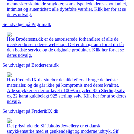
mennesker skabte de smykker, som afspejlede deres spontanitet,
intimitet og autenticitet; alle dybtfølte værdier. Klik her for at se
deres udvalg.
Se udvalget på Pilgrim.dk
Hos Brodersens.dk er de autoriserede forhandlere af alle de
mærker du ser i deres webshop. Det er din garanti for at du får
den bedste service og de originale produkter. Klik her for at se
deres udvalg.
Se udvalget på Brodersens.dk
Hos FrederikIX.dk stræber de altid efter at bruge de bedste
materialer, og de går ikke på kompromis med deres kvalitet.
Alle smykker er derfor lavet i 100% recycled 925 Sterling sølv
og 22 karat guldbelagt 925 sterling sølv. Klik her for at se deres
udvalg.
Se udvalget på FrederikIX.dk
Det prisvindende Sif Jakobs Jewellery er et dansk
smykkemærke med et genkendeligt og moderne udtryk. Sif