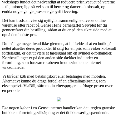
webshops fundet det nødvendigt at reducere prisniveauet på varerne
– til juniorer, lige så vel som til herrer og damer – kolossalt, og
endda nogle gange præstere gebyrfri levering.
Det kan trods alt vise sig nyttigt at sammenligne diverse online
varehuse efter rabat på Gense Høne barnegaffel Sølvplet før du
gennemfører din bestilling, sådan at du er på den sikre side med at
opnå den bedste pris.
Du må lige meget hvad ikke glemme, at i tilfælde af at en butik på
nettet afsætter deres produkter til salg for en pris som virker kolossalt
fordelagtig, er det tit være et faresignal om en svindel e-forhandler.
Kortbestillinger er på den anden side dækket ind under en
forordning, som forsvarer køberen imod svindlende internet
virksomheder.
Vi tilråder køb med betalingskort eller betalinger med mobilen.
Alternativt kunne du drage fordel af en afbetalingsløsning som
eksempelvis ViaBill, såfremt du efterspørger at afdrage prisen over
en periode.
Før nogen køber i en Gense internet handler kan de i reglen granske
butikkens forretningsvilkår, dog er det tit ikke særlig spændende.