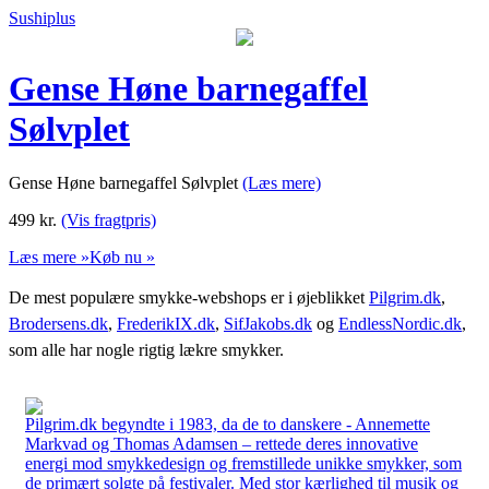
Sushiplus
Gense Høne barnegaffel
Sølvplet
Gense Høne barnegaffel Sølvplet
(Læs mere)
499
kr.
(Vis fragtpris)
Læs mere »
Køb nu »
De mest populære smykke-webshops er i øjeblikket
Pilgrim.dk
,
Brodersens.dk
,
FrederikIX.dk
,
SifJakobs.dk
og
EndlessNordic.dk
,
som alle har nogle rigtig lækre smykker.
Pilgrim.dk begyndte i 1983, da de to danskere - Annemette
Markvad og Thomas Adamsen – rettede deres innovative
energi mod smykkedesign og fremstillede unikke smykker, som
de primært solgte på festivaler. Med stor kærlighed til musik og