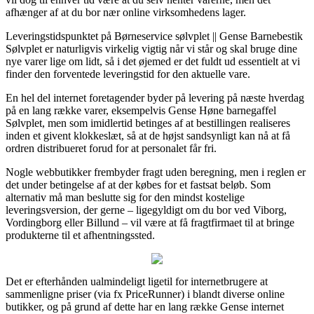
afhænger af at du bor nær online virksomhedens lager.
Leveringstidspunktet på Børneservice sølvplet || Gense Barnebestik
Sølvplet er naturligvis virkelig vigtig når vi står og skal bruge dine
nye varer lige om lidt, så i det øjemed er det fuldt ud essentielt at vi
finder den forventede leveringstid for den aktuelle vare.
En hel del internet foretagender byder på levering på næste hverdag
på en lang række varer, eksempelvis Gense Høne barnegaffel
Sølvplet, men som imidlertid betinges af at bestillingen realiseres
inden et givent klokkeslæt, så at de højst sandsynligt kan nå at få
ordren distribueret forud for at personalet får fri.
Nogle webbutikker frembyder fragt uden beregning, men i reglen er
det under betingelse af at der købes for et fastsat beløb. Som
alternativ må man beslutte sig for den mindst kostelige
leveringsversion, der gerne – ligegyldigt om du bor ved Viborg,
Vordingborg eller Billund – vil være at få fragtfirmaet til at bringe
produkterne til et afhentningssted.
Det er efterhånden ualmindeligt ligetil for internetbrugere at
sammenligne priser (via fx PriceRunner) i blandt diverse online
butikker, og på grund af dette har en lang række Gense internet