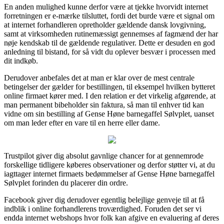
En anden mulighed kunne derfor være at tjekke hvorvidt internet
forretningen er e-mærke tilsluttet, fordi det burde være et signal om
at internet forhandleren opretholder gældende dansk lovgivning,
samt at virksomheden rutinemæssigt gennemses af fagmænd der har
nøje kendskab til de gældende regulativer. Dette er desuden en god
anledning til bistand, for så vidt du oplever besvær i processen med
dit indkøb.
Derudover anbefales det at man er klar over de mest centrale
betingelser der gælder for bestillingen, til eksempel hvilken bytteret
online firmaet kører med. I den relation er det virkelig afgørende, at
man permanent bibeholder sin faktura, så man til enhver tid kan
vidne om sin bestilling af Gense Høne barnegaffel Sølvplet, uanset
om man leder efter en vare til en herre eller dame.
Trustpilot giver dig absolut gavnlige chancer for at gennemrode
forskellige tidligere køberes observationer og derfor støtter vi, at du
iagttager internet firmaets bedømmelser af Gense Høne barnegaffel
Sølvplet forinden du placerer din ordre.
Facebook giver dig derudover egentlig belejlige genveje til at få
indblik i online forhandlerens troværdighed. Foruden det ser vi
endda internet webshops hvor folk kan afgive en evaluering af deres