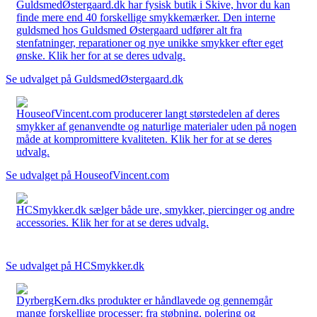
GuldsmedØstergaard.dk har fysisk butik i Skive, hvor du kan
finde mere end 40 forskellige smykkemærker. Den interne
guldsmed hos Guldsmed Østergaard udfører alt fra
stenfatninger, reparationer og nye unikke smykker efter eget
ønske. Klik her for at se deres udvalg.
Se udvalget på GuldsmedØstergaard.dk
HouseofVincent.com producerer langt størstedelen af deres
smykker af genanvendte og naturlige materialer uden på nogen
måde at kompromittere kvaliteten. Klik her for at se deres
udvalg.
Se udvalget på HouseofVincent.com
HCSmykker.dk sælger både ure, smykker, piercinger og andre
accessories. Klik her for at se deres udvalg.
Se udvalget på HCSmykker.dk
DyrbergKern.dks produkter er håndlavede og gennemgår
mange forskellige processer: fra støbning, polering og