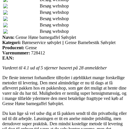
Besøg webshop
Besøg webshop
Besøg webshop
Besøg webshop
Besøg webshop
Navn:
Gense Høne barnegaffel Sølvplet
Kategori:
Børneservice sølvplet || Gense Barnebestik Sølvplet
Producent:
Gense
Varenummer:
728412
EAN:
Vurderet til
4.1
ud af 5 stjerner baseret på
28
anmeldelser
De fleste internet forhandlere tilbyder i øjeblikket mange forskellige
metoder til levering. Den mest almindelige er nu til dags at få
afleveret pakken hos en pakkeshop, som gør det muligt at hente dine
varer når du har tid. Muligheden er nemlig super hensigtsmæssig, og
i mange tilfælde ydermere den mest betalelige fragttype ved køb af
Gense Høne barnegaffel Sølvplet.
Du kan lige så vel udse dig at få pakken sendt til din privatbolig eller
ud til dit arbejde. Løsningen er tit en anelse mindre prisbillig, men
derudover super praktisk. Den mindst kostelige metode til levering
vil dog til enhver tid være at du selv henter varerne, men det