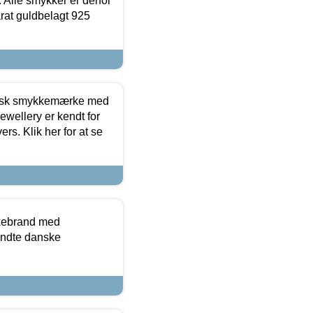
 Alle smykker er derfor
arat guldbelagt 925
dansk smykkemærke med
ewellery er kendt for
ers. Klik her for at se
kkebrand med
ndte danske