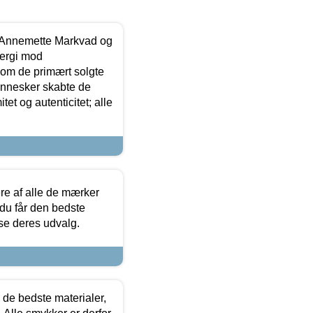
- Annemette Markvad og
ergi mod
som de primært solgte
mennesker skabte de
et og autenticitet; alle
.
re af alle de mærker
 du får den bedste
 se deres udvalg.
 de bedste materialer,