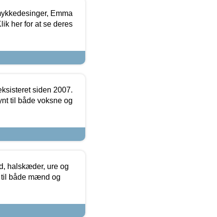
mykkedesinger, Emma
ik her for at se deres
ksisteret siden 2007.
nt til både voksne og
, halskæder, ure og
r til både mænd og