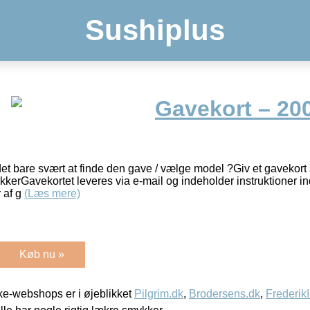
Sushiplus
Gavekort – 200
 det bare svært at finde den gave / vælge model ?Giv et gavekort
kerGavekortet leveres via e-mail og indeholder instruktioner i
r af g
(Læs mere)
Køb nu »
e-webshops er i øjeblikket
Pilgrim.dk
,
Brodersens.dk
,
Frederik