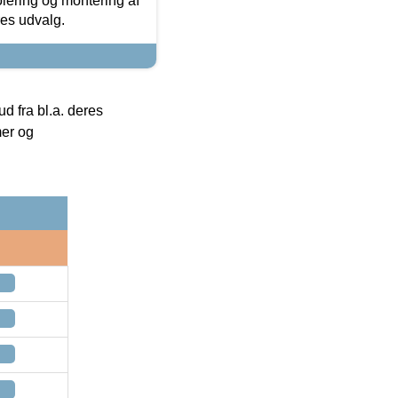
olering og montering af
res udvalg.
 fra bl.a. deres
mer og