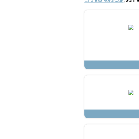
EndlessNordic.dk
, som a