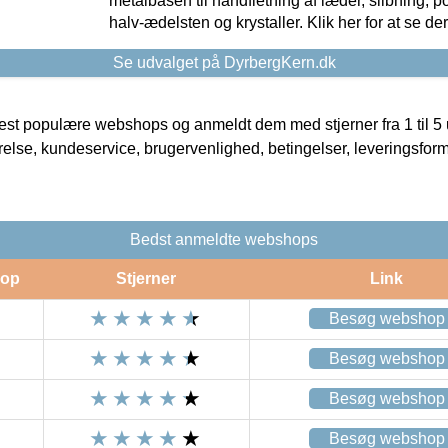
metalbasen til håndfletning af læder, slibning, p
halv-ædelsten og krystaller. Klik her for at se de
Se udvalget på DyrbergKern.dk
t populære webshops og anmeldt dem med stjerner fra 1 til 5 ud
rrelse, kundeservice, brugervenlighed, betingelser, leveringsfor
Bedst anmeldte webshops
op
Stjerner
Link
Besøg webshop
Besøg webshop
Besøg webshop
Besøg webshop