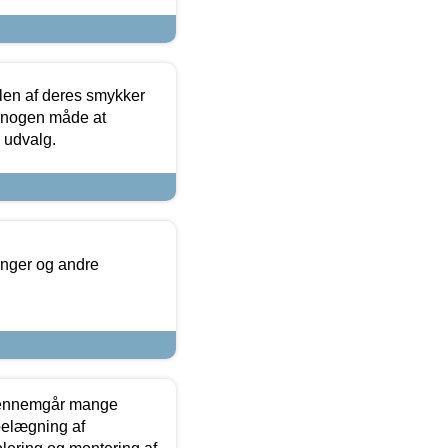
len af deres smykker
å nogen måde at
s udvalg.
inger og andre
gennemgår mange
 belægning af