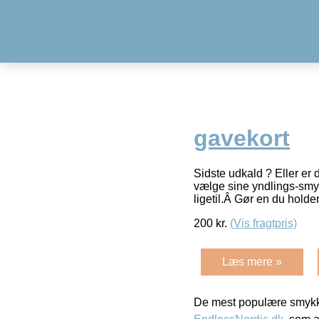
gavekort
Sidste udkald ? Eller er
vælge sine yndlings-smyk
ligetil.Â Gør en du holde
200
kr.
(Vis fragtpris)
Læs mere »
De mest populære smykk