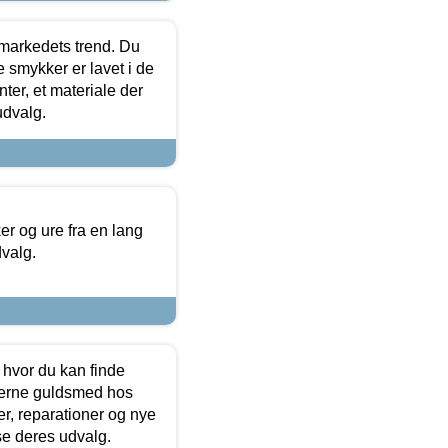
markedets trend. Du
e smykker er lavet i de
ter, et materiale der
udvalg.
 og ure fra en lang
dvalg.
 hvor du kan finde
terne guldsmed hos
r, reparationer og nye
se deres udvalg.