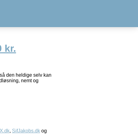
 kr.
 så den heldige selv kan
ndløsning, nemt og
IX.dk
,
SifJakobs.dk
og