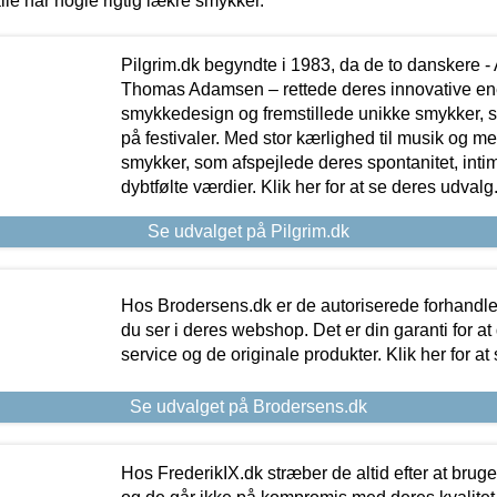
lle har nogle rigtig lækre smykker.
Pilgrim.dk begyndte i 1983, da de to danskere 
Thomas Adamsen – rettede deres innovative en
smykkedesign og fremstillede unikke smykker, 
på festivaler. Med stor kærlighed til musik og 
smykker, som afspejlede deres spontanitet, intimit
dybtfølte værdier. Klik her for at se deres udvalg
Se udvalget på Pilgrim.dk
Hos Brodersens.dk er de autoriserede forhandle
du ser i deres webshop. Det er din garanti for at
service og de originale produkter. Klik her for at
Se udvalget på Brodersens.dk
Hos FrederikIX.dk stræber de altid efter at bruge