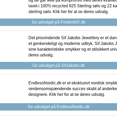
og de går ikke på kompromis med deres kvalitet.
lavet i 100% recycled 925 Sterling sølv og 22 k
sterling sølv. Klik her for at se deres udvalg.
Se udvalget på FrederikIX.dk
Det prisvindende Sif Jakobs Jewellery er et 
et genkendeligt og moderne udtryk. Sif Jakobs J
sine karakteristiske smykker og et stilsikkert univ
deres udvalg.
Se udvalget på SifJakobs.dk
EndlessNordic.dk er et eksklusivt nordisk smy
verdensomspændende succes skabt af anderke
designere. Klik her for at se deres udvalg.
Se udvalget på EndlessNordic.dk