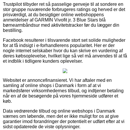
Trustpilot tilbyder ret så passelige genveje til at sondere en
stor gruppe nuværende forbrugeres ratings og herved er det
prisværdigt, at du besigtiger online webshoppens
anmeldelser af GARMIN Vivofit jr. 3 Blue Stars blå
børnearmbåndsur med aktivitetstracker før du lægger din
bestilling.
Facebook resulterer i tilsvarende stort set solide muligheder
for at få indsigt i e-forhandlerens popularitet. Her er der
nogle internet selskaber hvor du kan skrive en vurdering af
deres købsoplevelse, hvilket lige så vel må anvendes til at få
et indblik i tidligere kunders oplevelser.
Websitet er annoncefinansieret. Vi har aftaler med en
samling af online shops i Danmark i form af at vi
markedsfører virksomhedernes tilbud, og indtjener betaling
når en af de besøgende på vores hjemmeside udfører et
køb.
Data vedrørende tilbud og online webshops i Danmark
værnes om løbende, men det er ikke muligt for os at give
garantier imod forandringer der potentielt er udført efter at vi
sidst opdaterede de viste oplysninger.