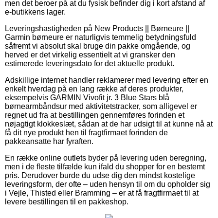
men det beroer på at du fysisk befinder dig i kort afstand af
e-butikkens lager.
Leveringshastigheden på New Products || Børneure ||
Garmin børneure er naturligvis temmelig betydningsfuld
såfremt vi absolut skal bruge din pakke omgående, og
herved er det virkelig essentielt at vi gransker den
estimerede leveringsdato for det aktuelle produkt.
Adskillige internet handler reklamerer med levering efter en
enkelt hverdag på en lang række af deres produkter,
eksempelvis GARMIN Vivofit jr. 3 Blue Stars blå
børnearmbåndsur med aktivitetstracker, som alligevel er
regnet ud fra at bestillingen gennemføres forinden et
nøjagtigt klokkeslæt, sådan at de har udsigt til at kunne nå at
få dit nye produkt hen til fragtfirmaet forinden de
pakkeansatte har fyraften.
En række online outlets byder på levering uden beregning,
men i de fleste tilfælde kun ifald du shopper for en bestemt
pris. Derudover burde du udse dig den mindst kostelige
leveringsform, der ofte – uden hensyn til om du opholder sig
i Vejle, Thisted eller Bramming – er at få fragtfirmaet til at
levere bestillingen til en pakkeshop.