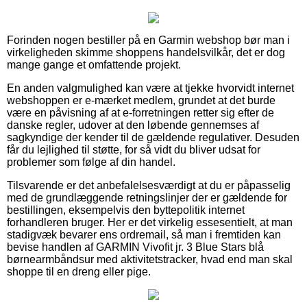
Forinden nogen bestiller på en Garmin webshop bør man i
virkeligheden skimme shoppens handelsvilkår, det er dog
mange gange et omfattende projekt.
En anden valgmulighed kan være at tjekke hvorvidt internet
webshoppen er e-mærket medlem, grundet at det burde
være en påvisning af at e-forretningen retter sig efter de
danske regler, udover at den løbende gennemses af
sagkyndige der kender til de gældende regulativer. Desuden
får du lejlighed til støtte, for så vidt du bliver udsat for
problemer som følge af din handel.
Tilsvarende er det anbefalelsesværdigt at du er påpasselig
med de grundlæggende retningslinjer der er gældende for
bestillingen, eksempelvis den byttepolitik internet
forhandleren bruger. Her er det virkelig essesentielt, at man
stadigvæk bevarer ens ordremail, så man i fremtiden kan
bevise handlen af GARMIN Vivofit jr. 3 Blue Stars blå
børnearmbåndsur med aktivitetstracker, hvad end man skal
shoppe til en dreng eller pige.