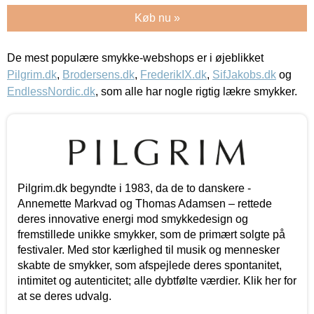
Køb nu »
De mest populære smykke-webshops er i øjeblikket
Pilgrim.dk
,
Brodersens.dk
,
FrederikIX.dk
,
SifJakobs.dk
og
EndlessNordic.dk
, som alle har nogle rigtig lækre smykker.
Pilgrim.dk begyndte i 1983, da de to danskere -
Annemette Markvad og Thomas Adamsen – rettede
deres innovative energi mod smykkedesign og
fremstillede unikke smykker, som de primært solgte på
festivaler. Med stor kærlighed til musik og mennesker
skabte de smykker, som afspejlede deres spontanitet,
intimitet og autenticitet; alle dybtfølte værdier. Klik her for
at se deres udvalg.