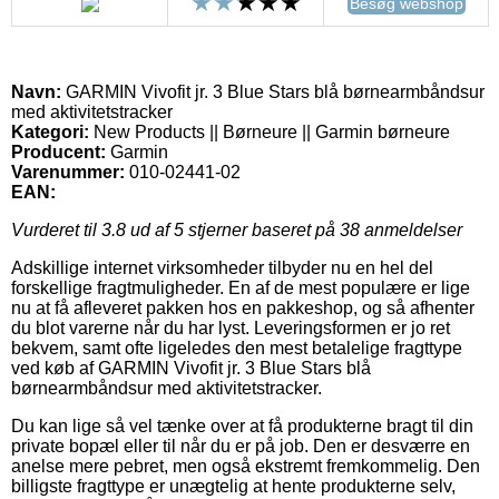
Besøg webshop
Navn:
GARMIN Vivofit jr. 3 Blue Stars blå børnearmbåndsur
med aktivitetstracker
Kategori:
New Products || Børneure || Garmin børneure
Producent:
Garmin
Varenummer:
010-02441-02
EAN:
Vurderet til
3.8
ud af 5 stjerner baseret på
38
anmeldelser
Adskillige internet virksomheder tilbyder nu en hel del
forskellige fragtmuligheder. En af de mest populære er lige
nu at få afleveret pakken hos en pakkeshop, og så afhenter
du blot varerne når du har lyst. Leveringsformen er jo ret
bekvem, samt ofte ligeledes den mest betalelige fragttype
ved køb af GARMIN Vivofit jr. 3 Blue Stars blå
børnearmbåndsur med aktivitetstracker.
Du kan lige så vel tænke over at få produkterne bragt til din
private bopæl eller til når du er på job. Den er desværre en
anelse mere pebret, men også ekstremt fremkommelig. Den
billigste fragttype er unægtelig at hente produkterne selv,