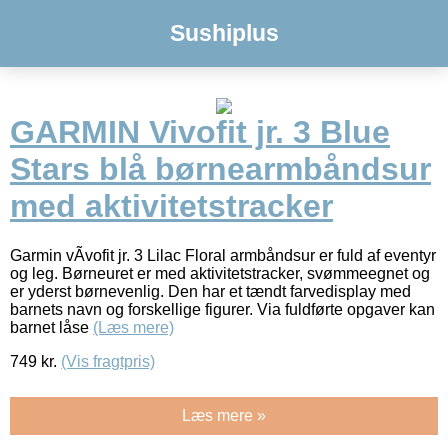
Sushiplus
GARMIN Vivofit jr. 3 Blue
Stars blå børnearmbåndsur
med aktivitetstracker
Garmin vÃ­vofit jr. 3 Lilac Floral armbåndsur er fuld af eventyr
og leg. Børneuret er med aktivitetstracker, svømmeegnet og
er yderst børnevenlig. Den har et tændt farvedisplay med
barnets navn og forskellige figurer. Via fuldførte opgaver kan
barnet låse
(Læs mere)
749
kr.
(Vis fragtpris)
Læs mere »