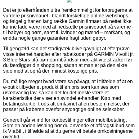
Det er jo efterhånden ultra fremkommeligt for forbrugerne at
vurdere prisniveauet i blandt forskellige online webshops,
og følgelig har en lang række Garmin firmaer på nettet ikke
kunne lade være med at nedsætte prisniveauet på varerne –
til babyer og børn, samt til kvinder og mænd – markant, og
endda nogle gange garantere fragt uden gebyr.
Til gengæld kan det stadigvæk blive gavnligt at efterprøve
visse internet handler efter rabatkoder på GARMIN Vivofit jr.
3 Blue Stars blå børnearmbåndsur med aktivitetstracker før
du færdiggør din shopping, sådan at man er på den sikre
side med at opnå den mindst kostelige pris.
Du må lige meget hvad være så påvagt, at i tilfælde af at en
e-butik tilbyder et produkt til en pris som kan ses som
usædvanlig lav, så kan det for det meste være et
karakteristika der viser en svindel e-handler. Køb med
betalingskort er trods alt omfavnet af en bestemmelse, der
passer på køberen overfor snydagtige online selskaber.
Generelt går vi ind for kortbestillinger eller mobilbetaling.
Som en anden løsning bør du anvende et afdragstilbud som
fx ViaBill, i tilfælde af at du gerne vil betale omkostningerne
over tid.