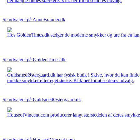
der næppe findes stærkere. Klik her for at se deres udvalg.
Se udvalget på AnneBrauner.dk
Hos GoldenTimes.dk sælger de moderne smykker og ure fra en lang 
Se udvalget på GoldenTimes.dk
GuldsmedØstergaard.dk har fysisk butik i Skive, hvor du kan finde
unikke smykker efter eget ønske. Klik her for at se deres udvalg.
Se udvalget på GuldsmedØstergaard.dk
HouseofVincent.com producerer langt størstedelen af deres smykker 
Se udvalget på HouseofVincent.com