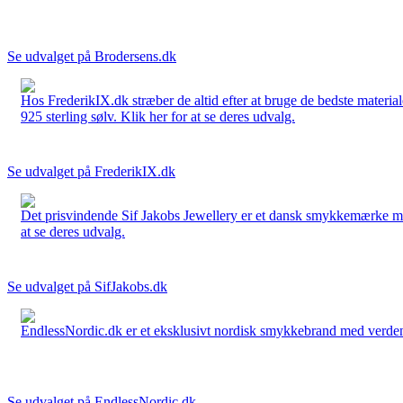
Se udvalget på Brodersens.dk
Hos FrederikIX.dk stræber de altid efter at bruge de bedste materia
925 sterling sølv. Klik her for at se deres udvalg.
Se udvalget på FrederikIX.dk
Det prisvindende Sif Jakobs Jewellery er et dansk smykkemærke med 
at se deres udvalg.
Se udvalget på SifJakobs.dk
EndlessNordic.dk er et eksklusivt nordisk smykkebrand med verden
Se udvalget på EndlessNordic.dk