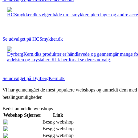
HCSmykker.dk sælger både ure, smykker, piercinger og andre accesso
Se udvalget på HCSmykker.dk
DyrbergKern.dks produkter er håndlavede og gennemgår mange forskel
ædelsten og krystaller. Klik her for at se deres udvalg.
Se udvalget på DyrbergKern.dk
Vi har gennemgået de mest populære webshops og anmeldt dem med stjern
betalingsmuligheder.
Bedst anmeldte webshops
Webshop
Stjerner
Link
Besøg webshop
Besøg webshop
Besøg webshop