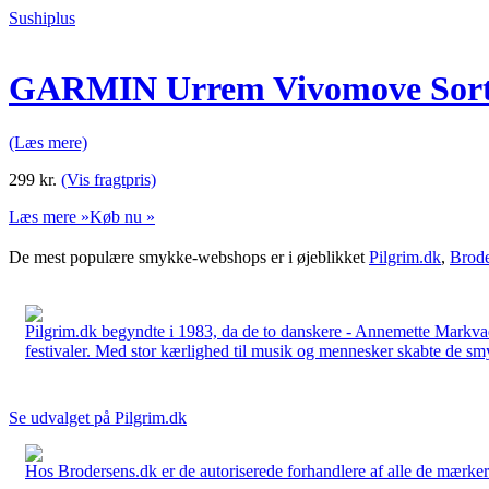
Sushiplus
GARMIN Urrem Vivomove Sor
(Læs mere)
299
kr.
(Vis fragtpris)
Læs mere »
Køb nu »
De mest populære smykke-webshops er i øjeblikket
Pilgrim.dk
,
Brode
Pilgrim.dk begyndte i 1983, da de to danskere - Annemette Markv
festivaler. Med stor kærlighed til musik og mennesker skabte de smykk
Se udvalget på Pilgrim.dk
Hos Brodersens.dk er de autoriserede forhandlere af alle de mærker d