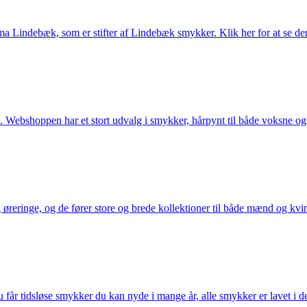
Lindebæk, som er stifter af Lindebæk smykker. Klik her for at se der
 Webshoppen har et stort udvalg i smykker, hårpynt til både voksne og b
eringe, og de fører store og brede kollektioner til både mænd og kvind
får tidsløse smykker du kan nyde i mange år, alle smykker er lavet i de