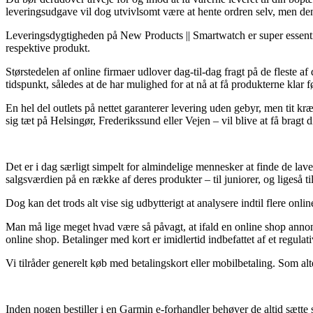
leveringsudgave vil dog utvivlsomt være at hente ordren selv, men den
Leveringsdygtigheden på New Products || Smartwatch er super essentiel 
respektive produkt.
Størstedelen af online firmaer udlover dag-til-dag fragt på de fleste
tidspunkt, således at de har mulighed for at nå at få produkterne klar f
En hel del outlets på nettet garanterer levering uden gebyr, men tit k
sig tæt på Helsingør, Frederikssund eller Vejen – vil blive at få bragt d
Det er i dag særligt simpelt for almindelige mennesker at finde de lave
salgsværdien på en række af deres produkter – til juniorer, og ligeså 
Dog kan det trods alt vise sig udbytterigt at analysere indtil flere o
Man må lige meget hvad være så påvagt, at ifald en online shop annoncer
online shop. Betalinger med kort er imidlertid indbefattet af et regulati
Vi tilråder generelt køb med betalingskort eller mobilbetaling. Som alt
Inden nogen bestiller i en Garmin e-forhandler behøver de altid sætte s