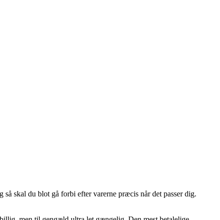
å skal du blot gå forbi efter varerne præcis når det passer dig.
billig, men til gengæld ultra let gængelig. Den mest betalelige