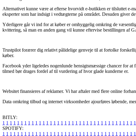
Alternativet kunne være at efterse hvorvidt e-butikken er tilsluttet e-
eksperter som har indsigt i vedtægterne på området. Desuden giver det 
Yderligere går vi ind for at køber er omhyggelig omkring de væsentligs
kvittering, så man en anden gang vil kunne eftervise bestillingen a
Trustpilot forærer dig relativt pålidelige genveje til at fortolke fors
køber.
Facebook yder ligeledes nogenlunde hensigtsmæssige chancer for at få 
tilmed bør drages fordel af til vurdering af hvor glade kunderne er.
Websitet finansieres af reklamer. Vi har aftaler med flere online forh
Data omkring tilbud og internet virksomheder ajourføres løbende, men 
BITLY:
1
1
1
1
1
1
1
1
1
1
1
1
1
1
1
1
1
1
1
1
1
1
1
1
1
1
1
1
1
1
1
1
1
1
1
1
1
SPOTIFY:
1
1
1
1
1
1
1
1
1
1
1
1
1
1
1
1
1
1
1
1
1
1
1
1
1
1
1
1
1
1
1
1
1
1
1
1
1