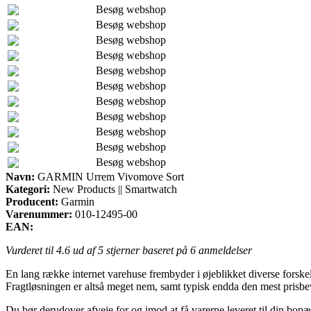
Besøg webshop
Besøg webshop
Besøg webshop
Besøg webshop
Besøg webshop
Besøg webshop
Besøg webshop
Besøg webshop
Besøg webshop
Besøg webshop
Besøg webshop
Navn:
GARMIN Urrem Vivomove Sort
Kategori:
New Products || Smartwatch
Producent:
Garmin
Varenummer:
010-12495-00
EAN:
Vurderet til
4.6
ud af 5 stjerner baseret på
6
anmeldelser
En lang række internet varehuse frembyder i øjeblikket diverse forskel
Fragtløsningen er altså meget nem, samt typisk endda den mest pri
Du bør derudover afveje for og imod at få varerne leveret til din bopæl