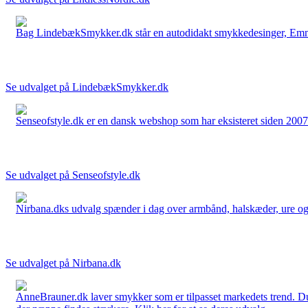
Bag LindebækSmykker.dk står en autodidakt smykkedesinger, Emma 
Se udvalget på LindebækSmykker.dk
Senseofstyle.dk er en dansk webshop som har eksisteret siden 2007.
Se udvalget på Senseofstyle.dk
Nirbana.dks udvalg spænder i dag over armbånd, halskæder, ure og ør
Se udvalget på Nirbana.dk
AnneBrauner.dk laver smykker som er tilpasset markedets trend. Du 