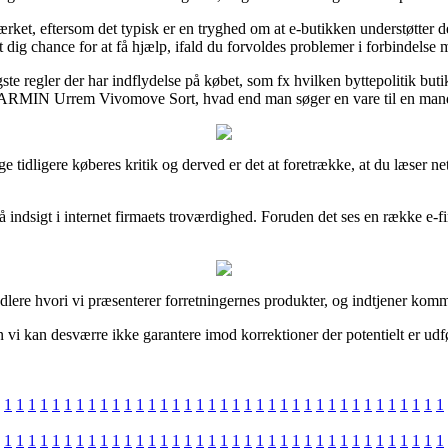
mærket, eftersom det typisk er en tryghed om at e-butikken understøtter 
dig chance for at få hjælp, ifald du forvoldes problemer i forbindelse 
te regler der har indflydelse på købet, som fx hvilken byttepolitik buti
f GARMIN Urrem Vivomove Sort, hvad end man søger en vare til en mand
kellige tidligere køberes kritik og derved er det at foretrække, at du l
indsigt i internet firmaets troværdighed. Foruden det ses en række e-f
andlere hvori vi præsenterer forretningernes produkter, og indtjener kom
vi kan desværre ikke garantere imod korrektioner der potentielt er udfør
1
1
1
1
1
1
1
1
1
1
1
1
1
1
1
1
1
1
1
1
1
1
1
1
1
1
1
1
1
1
1
1
1
1
1
1
1
1
1
1
1
1
1
1
1
1
1
1
1
1
1
1
1
1
1
1
1
1
1
1
1
1
1
1
1
1
1
1
1
1
1
1
1
1