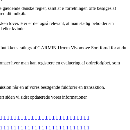
de gældende danske regler, samt at e-forretningen ofte besøges af
med dit indkøb.
kken lover. Her er det også relevant, at man stadig beholder sin
 eller kvinde.
æser netbutikkens ratings af GARMIN Urrem Vivomove Sort forud for at du
irmaer hvor man kan registrere en evaluering af ordreforløbet, som
mission når en af vores besøgende fuldfører en transaktion.
t siden vi sidst opdaterede vores informationer.
1
1
1
1
1
1
1
1
1
1
1
1
1
1
1
1
1
1
1
1
1
1
1
1
1
1
1
1
1
1
1
1
1
1
1
1
1
1
1
1
1
1
1
1
1
1
1
1
1
1
1
1