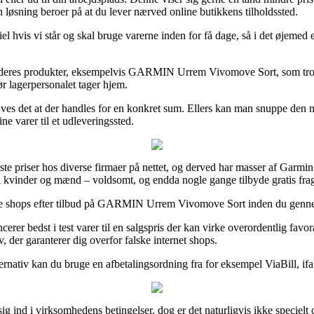
 løsning beroer på at du lever nærved online butikkens tilholdssted.
hvis vi står og skal bruge varerne inden for få dage, så i det øjemed er 
 af deres produkter, eksempelvis GARMIN Urrem Vivomove Sort, som trods 
ør lagerpersonalet tager hjem.
ræves det at der handles for en konkret sum. Ellers kan man snuppe den 
ine varer til et udleveringssted.
ste priser hos diverse firmaer på nettet, og derved har masser af Garmin 
til kvinder og mænd – voldsomt, og endda nogle gange tilbyde gratis frag
nline shops efter tilbud på GARMIN Urrem Vivomove Sort inden du gennemfø
er bedst i test varer til en salgspris der kan virke overordentlig favor
v, der garanterer dig overfor falske internet shops.
ernativ kan du bruge en afbetalingsordning fra for eksempel ViaBill, ifal
ig ind i virksomhedens betingelser, dog er det naturligvis ikke specielt