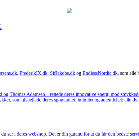
t
rsens.dk
,
FrederikIX.dk
,
SifJakobs.dk
og
EndlessNordic.dk
, som alle 
ad og Thomas Adamsen – rettede deres innovative energi mod smykkedes
er, som afspejlede deres spontanitet, intimitet og autenticitet; alle dyb
u ser i deres webshop. Det er din garanti for at du får den bedste servi