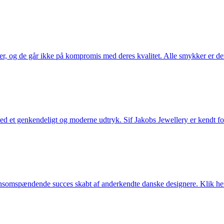
ler, og de går ikke på kompromis med deres kvalitet. Alle smykker er de
et genkendeligt og moderne udtryk. Sif Jakobs Jewellery er kendt for si
somspændende succes skabt af anderkendte danske designere. Klik her 