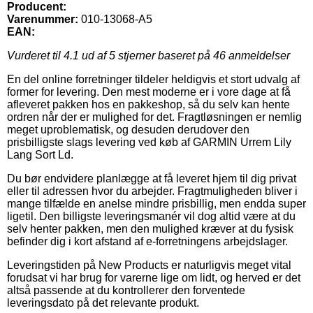
Producent:
Varenummer:
010-13068-A5
EAN:
Vurderet til
4.1
ud af 5 stjerner baseret på
46
anmeldelser
En del online forretninger tildeler heldigvis et stort udvalg af
former for levering. Den mest moderne er i vore dage at få
afleveret pakken hos en pakkeshop, så du selv kan hente
ordren når der er mulighed for det. Fragtløsningen er nemlig
meget uproblematisk, og desuden derudover den
prisbilligste slags levering ved køb af GARMIN Urrem Lily
Lang Sort Ld.
Du bør endvidere planlægge at få leveret hjem til dig privat
eller til adressen hvor du arbejder. Fragtmuligheden bliver i
mange tilfælde en anelse mindre prisbillig, men endda super
ligetil. Den billigste leveringsmanér vil dog altid være at du
selv henter pakken, men den mulighed kræver at du fysisk
befinder dig i kort afstand af e-forretningens arbejdslager.
Leveringstiden på New Products er naturligvis meget vital
forudsat vi har brug for varerne lige om lidt, og herved er det
altså passende at du kontrollerer den forventede
leveringsdato på det relevante produkt.