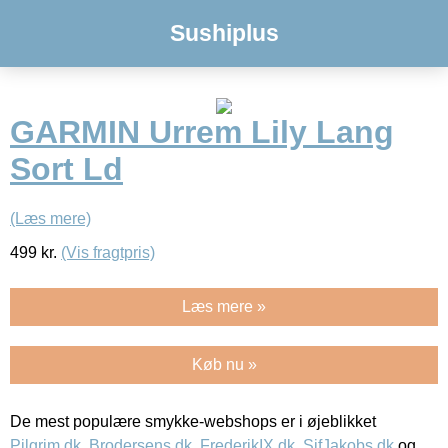
Sushiplus
GARMIN Urrem Lily Lang
Sort Ld
(Læs mere)
499
kr.
(Vis fragtpris)
Læs mere »
Køb nu »
De mest populære smykke-webshops er i øjeblikket
Pilgrim.dk
,
Brodersens.dk
,
FrederikIX.dk
,
SifJakobs.dk
og