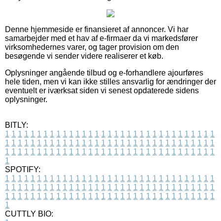
Denne hjemmeside er finansieret af annoncer. Vi har
samarbejder med et hav af e-firmaer da vi markedsfører
virksomhedernes varer, og tager provision om den
besøgende vi sender videre realiserer et køb.
Oplysninger angående tilbud og e-forhandlere ajourføres
hele tiden, men vi kan ikke stilles ansvarlig for ændringer der
eventuelt er iværksat siden vi senest opdaterede sidens
oplysninger.
BITLY:
1
1
1
1
1
1
1
1
1
1
1
1
1
1
1
1
1
1
1
1
1
1
1
1
1
1
1
1
1
1
1
1
1
1
1
1
1
1
1
1
1
1
1
1
1
1
1
1
1
1
1
1
1
1
1
1
1
1
1
1
1
1
1
1
1
1
1
1
1
1
1
1
1
1
1
1
1
1
1
1
1
1
1
1
1
1
1
1
1
1
1
1
1
1
1
1
1
1
1
1
SPOTIFY:
1
1
1
1
1
1
1
1
1
1
1
1
1
1
1
1
1
1
1
1
1
1
1
1
1
1
1
1
1
1
1
1
1
1
1
1
1
1
1
1
1
1
1
1
1
1
1
1
1
1
1
1
1
1
1
1
1
1
1
1
1
1
1
1
1
1
1
1
1
1
1
1
1
1
1
1
1
1
1
1
1
1
1
1
1
1
1
1
1
1
1
1
1
1
1
1
1
1
1
1
CUTTLY BIO: