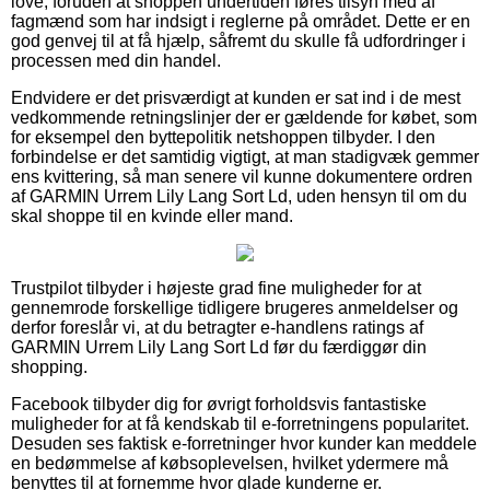
love, foruden at shoppen undertiden føres tilsyn med af
fagmænd som har indsigt i reglerne på området. Dette er en
god genvej til at få hjælp, såfremt du skulle få udfordringer i
processen med din handel.
Endvidere er det prisværdigt at kunden er sat ind i de mest
vedkommende retningslinjer der er gældende for købet, som
for eksempel den byttepolitik netshoppen tilbyder. I den
forbindelse er det samtidig vigtigt, at man stadigvæk gemmer
ens kvittering, så man senere vil kunne dokumentere ordren
af GARMIN Urrem Lily Lang Sort Ld, uden hensyn til om du
skal shoppe til en kvinde eller mand.
Trustpilot tilbyder i højeste grad fine muligheder for at
gennemrode forskellige tidligere brugeres anmeldelser og
derfor foreslår vi, at du betragter e-handlens ratings af
GARMIN Urrem Lily Lang Sort Ld før du færdiggør din
shopping.
Facebook tilbyder dig for øvrigt forholdsvis fantastiske
muligheder for at få kendskab til e-forretningens popularitet.
Desuden ses faktisk e-forretninger hvor kunder kan meddele
en bedømmelse af købsoplevelsen, hvilket ydermere må
benyttes til at fornemme hvor glade kunderne er.