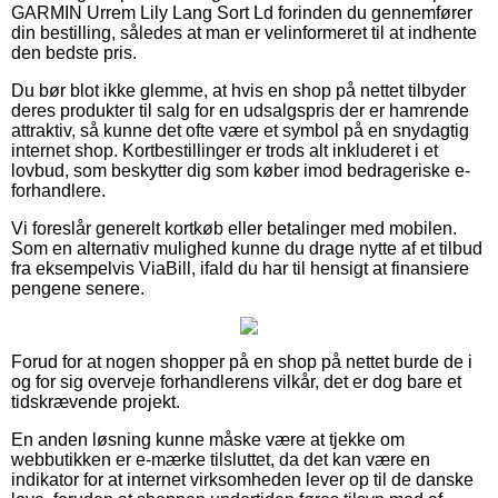
GARMIN Urrem Lily Lang Sort Ld forinden du gennemfører
din bestilling, således at man er velinformeret til at indhente
den bedste pris.
Du bør blot ikke glemme, at hvis en shop på nettet tilbyder
deres produkter til salg for en udsalgspris der er hamrende
attraktiv, så kunne det ofte være et symbol på en snydagtig
internet shop. Kortbestillinger er trods alt inkluderet i et
lovbud, som beskytter dig som køber imod bedrageriske e-
forhandlere.
Vi foreslår generelt kortkøb eller betalinger med mobilen.
Som en alternativ mulighed kunne du drage nytte af et tilbud
fra eksempelvis ViaBill, ifald du har til hensigt at finansiere
pengene senere.
Forud for at nogen shopper på en shop på nettet burde de i
og for sig overveje forhandlerens vilkår, det er dog bare et
tidskrævende projekt.
En anden løsning kunne måske være at tjekke om
webbutikken er e-mærke tilsluttet, da det kan være en
indikator for at internet virksomheden lever op til de danske