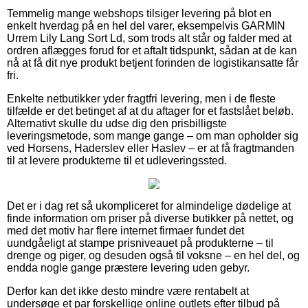
Temmelig mange webshops tilsiger levering på blot en
enkelt hverdag på en hel del varer, eksempelvis GARMIN
Urrem Lily Lang Sort Ld, som trods alt står og falder med at
ordren aflægges forud for et aftalt tidspunkt, sådan at de kan
nå at få dit nye produkt betjent forinden de logistikansatte får
fri.
Enkelte netbutikker yder fragtfri levering, men i de fleste
tilfælde er det betinget af at du aftager for et fastslået beløb.
Alternativt skulle du udse dig den prisbilligste
leveringsmetode, som mange gange – om man opholder sig
ved Horsens, Haderslev eller Haslev – er at få fragtmanden
til at levere produkterne til et udleveringssted.
Det er i dag ret så ukompliceret for almindelige dødelige at
finde information om priser på diverse butikker på nettet, og
med det motiv har flere internet firmaer fundet det
uundgåeligt at stampe prisniveauet på produkterne – til
drenge og piger, og desuden også til voksne – en hel del, og
endda nogle gange præstere levering uden gebyr.
Derfor kan det ikke desto mindre være rentabelt at
undersøge et par forskellige online outlets efter tilbud på