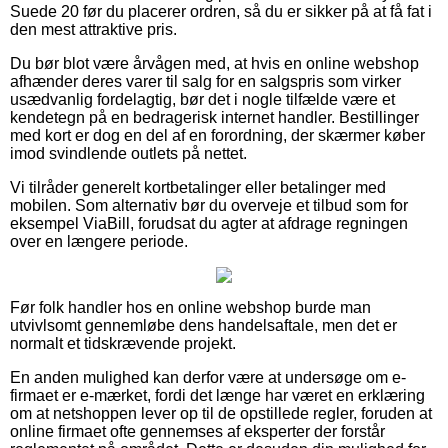
Suede 20 før du placerer ordren, så du er sikker på at få fat i
den mest attraktive pris.
Du bør blot være årvågen med, at hvis en online webshop
afhænder deres varer til salg for en salgspris som virker
usædvanlig fordelagtig, bør det i nogle tilfælde være et
kendetegn på en bedragerisk internet handler. Bestillinger
med kort er dog en del af en forordning, der skærmer køber
imod svindlende outlets på nettet.
Vi tilråder generelt kortbetalinger eller betalinger med
mobilen. Som alternativ bør du overveje et tilbud som for
eksempel ViaBill, forudsat du agter at afdrage regningen
over en længere periode.
Før folk handler hos en online webshop burde man
utvivlsomt gennemløbe dens handelsaftale, men det er
normalt et tidskrævende projekt.
En anden mulighed kan derfor være at undersøge om e-
firmaet er e-mærket, fordi det længe har været en erklæring
om at netshoppen lever op til de opstillede regler, foruden at
online firmaet ofte gennemses af eksperter der forstår