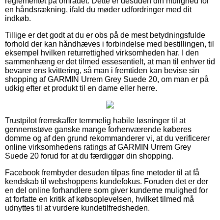
reglementet på området. Dette er desuden din mulighed for
en håndsrækning, ifald du møder udfordringer med dit
indkøb.
Tillige er det godt at du er obs på de mest betydningsfulde
forhold der kan håndhæves i forbindelse med bestillingen, til
eksempel hvilken returrettighed virksomheden har. I den
sammenhæng er det tilmed essesentielt, at man til enhver tid
bevarer ens kvittering, så man i fremtiden kan bevise sin
shopping af GARMIN Urrem Grey Suede 20, om man er på
udkig efter et produkt til en dame eller herre.
Trustpilot fremskaffer temmelig habile løsninger til at
gennemstøve ganske mange forhenværende køberes
domme og af den grund rekommanderer vi, at du verificerer
online virksomhedens ratings af GARMIN Urrem Grey
Suede 20 forud for at du færdiggør din shopping.
Facebook frembyder desuden tilpas fine metoder til at få
kendskab til webshoppens kundefokus. Foruden det er der
en del online forhandlere som giver kunderne mulighed for
at forfatte en kritik af købsoplevelsen, hvilket tilmed må
udnyttes til at vurdere kundetilfredsheden.