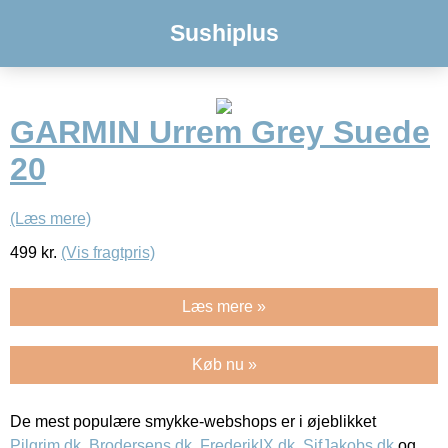
Sushiplus
GARMIN Urrem Grey Suede
20
(Læs mere)
499
kr.
(Vis fragtpris)
Læs mere »
Køb nu »
De mest populære smykke-webshops er i øjeblikket
Pilgrim.dk
,
Brodersens.dk
,
FrederikIX.dk
,
SifJakobs.dk
og