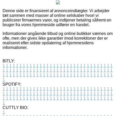
Denne side er finansieret af annonceindtægter. Vi arbejder
tæt sammen med masser af online selskaber hvori vi
publicerer firmaernes varer, og indtjener betaling såfremt en
bruger fra vores hjemmeside udfører en handel.
Informationer angående tilbud og online butikker værnes om
ofte, men der gives ikke garantier imod korrektioner der er
realiseret efter sidste opdatering af hjemmesidens
informationer.
BITLY:
1
1
1
1
1
1
1
1
1
1
1
1
1
1
1
1
1
1
1
1
1
1
1
1
1
1
1
1
1
1
1
1
1
1
1
1
1
1
1
1
1
1
1
1
1
1
1
1
1
1
1
1
1
1
1
1
1
1
1
1
1
1
1
1
1
1
1
1
1
1
1
1
1
1
1
1
1
1
1
1
1
1
1
1
1
1
1
1
1
1
1
1
1
1
1
1
1
1
1
1
SPOTIFY:
1
1
1
1
1
1
1
1
1
1
1
1
1
1
1
1
1
1
1
1
1
1
1
1
1
1
1
1
1
1
1
1
1
1
1
1
1
1
1
1
1
1
1
1
1
1
1
1
1
1
1
1
1
1
1
1
1
1
1
1
1
1
1
1
1
1
1
1
1
1
1
1
1
1
1
1
1
1
1
1
1
1
1
1
1
1
1
1
1
1
1
1
1
1
1
1
1
1
1
1
CUTTLY BIO:
1