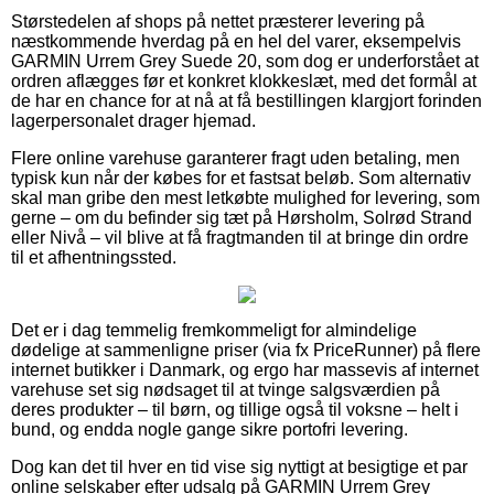
Størstedelen af shops på nettet præsterer levering på
næstkommende hverdag på en hel del varer, eksempelvis
GARMIN Urrem Grey Suede 20, som dog er underforstået at
ordren aflægges før et konkret klokkeslæt, med det formål at
de har en chance for at nå at få bestillingen klargjort forinden
lagerpersonalet drager hjemad.
Flere online varehuse garanterer fragt uden betaling, men
typisk kun når der købes for et fastsat beløb. Som alternativ
skal man gribe den mest letkøbte mulighed for levering, som
gerne – om du befinder sig tæt på Hørsholm, Solrød Strand
eller Nivå – vil blive at få fragtmanden til at bringe din ordre
til et afhentningssted.
Det er i dag temmelig fremkommeligt for almindelige
dødelige at sammenligne priser (via fx PriceRunner) på flere
internet butikker i Danmark, og ergo har massevis af internet
varehuse set sig nødsaget til at tvinge salgsværdien på
deres produkter – til børn, og tillige også til voksne – helt i
bund, og endda nogle gange sikre portofri levering.
Dog kan det til hver en tid vise sig nyttigt at besigtige et par
online selskaber efter udsalg på GARMIN Urrem Grey