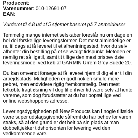
Producent:
Varenummer:
010-12691-07
EAN:
Vurderet til
4.8
ud af 5 stjerner baseret på
7
anmeldelser
Temmelig mange internet selskaber foreslår nu om dage en
hel del forskellige leveringsformer. Det mest almindelige er
nu til dags at få leveret til et afhentningssted, hvor du selv
afhenter din bestilling på et selvvalgt tidspunkt. Metoden er
nemlig ret så ligetil, samt tit tillige den mest prisbevidste
leveringsmodel ved køb af GARMIN Urrem Grey Suede 20.
Du kan omvendt forsøge at få leveret hjem til dig eller til din
arbejdsplads. Muligheden er godt nok en smule mere
pebret, men endvidere rigtig fremkommelig. Den mest
letkøbte fragtløsning vil dog til enhver tid være selv at hente
varerne, som dog forudsætter at du har bopæl lige ved
online webshoppens adresse.
Leveringsdygtigheden på New Products kan i nogle tilfælde
være super udslagsgivende såfremt du har behov for varen
straks, så af den grund er det helt på sin plads at man
dobbelttjekker tidshorisonten for levering ved den
vedkommende vare.