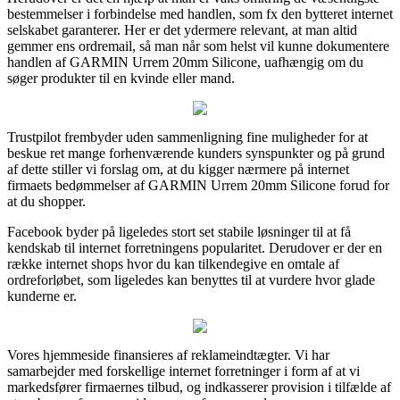
bestemmelser i forbindelse med handlen, som fx den bytteret internet
selskabet garanterer. Her er det ydermere relevant, at man altid
gemmer ens ordremail, så man når som helst vil kunne dokumentere
handlen af GARMIN Urrem 20mm Silicone, uafhængig om du
søger produkter til en kvinde eller mand.
Trustpilot frembyder uden sammenligning fine muligheder for at
beskue ret mange forhenværende kunders synspunkter og på grund
af dette stiller vi forslag om, at du kigger nærmere på internet
firmaets bedømmelser af GARMIN Urrem 20mm Silicone forud for
at du shopper.
Facebook byder på ligeledes stort set stabile løsninger til at få
kendskab til internet forretningens popularitet. Derudover er der en
række internet shops hvor du kan tilkendegive en omtale af
ordreforløbet, som ligeledes kan benyttes til at vurdere hvor glade
kunderne er.
Vores hjemmeside finansieres af reklameindtægter. Vi har
samarbejder med forskellige internet forretninger i form af at vi
markedsfører firmaernes tilbud, og indkasserer provision i tilfælde af