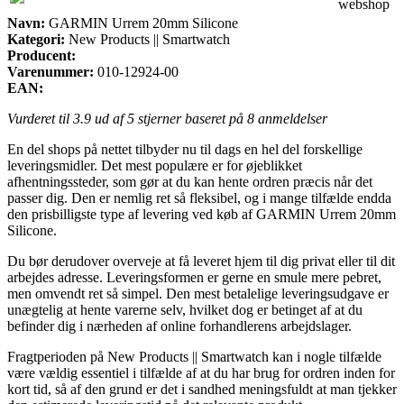
webshop
Navn:
GARMIN Urrem 20mm Silicone
Kategori:
New Products || Smartwatch
Producent:
Varenummer:
010-12924-00
EAN:
Vurderet til
3.9
ud af 5 stjerner baseret på
8
anmeldelser
En del shops på nettet tilbyder nu til dags en hel del forskellige
leveringsmidler. Det mest populære er for øjeblikket
afhentningssteder, som gør at du kan hente ordren præcis når det
passer dig. Den er nemlig ret så fleksibel, og i mange tilfælde endda
den prisbilligste type af levering ved køb af GARMIN Urrem 20mm
Silicone.
Du bør derudover overveje at få leveret hjem til dig privat eller til dit
arbejdes adresse. Leveringsformen er gerne en smule mere pebret,
men omvendt ret så simpel. Den mest betalelige leveringsudgave er
unægtelig at hente varerne selv, hvilket dog er betinget af at du
befinder dig i nærheden af online forhandlerens arbejdslager.
Fragtperioden på New Products || Smartwatch kan i nogle tilfælde
være vældig essentiel i tilfælde af at du har brug for ordren inden for
kort tid, så af den grund er det i sandhed meningsfuldt at man tjekker