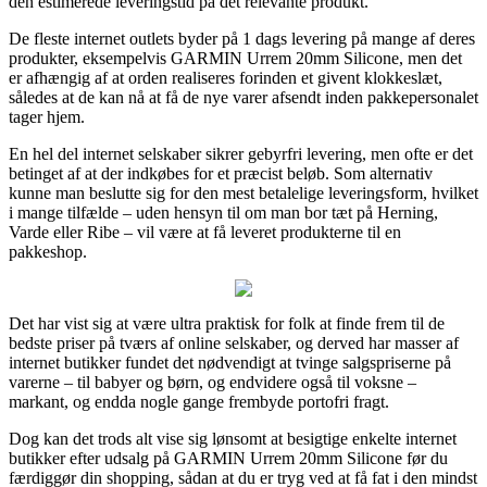
den estimerede leveringstid på det relevante produkt.
De fleste internet outlets byder på 1 dags levering på mange af deres
produkter, eksempelvis GARMIN Urrem 20mm Silicone, men det
er afhængig af at orden realiseres forinden et givent klokkeslæt,
således at de kan nå at få de nye varer afsendt inden pakkepersonalet
tager hjem.
En hel del internet selskaber sikrer gebyrfri levering, men ofte er det
betinget af at der indkøbes for et præcist beløb. Som alternativ
kunne man beslutte sig for den mest betalelige leveringsform, hvilket
i mange tilfælde – uden hensyn til om man bor tæt på Herning,
Varde eller Ribe – vil være at få leveret produkterne til en
pakkeshop.
Det har vist sig at være ultra praktisk for folk at finde frem til de
bedste priser på tværs af online selskaber, og derved har masser af
internet butikker fundet det nødvendigt at tvinge salgspriserne på
varerne – til babyer og børn, og endvidere også til voksne –
markant, og endda nogle gange frembyde portofri fragt.
Dog kan det trods alt vise sig lønsomt at besigtige enkelte internet
butikker efter udsalg på GARMIN Urrem 20mm Silicone før du
færdiggør din shopping, sådan at du er tryg ved at få fat i den mindst