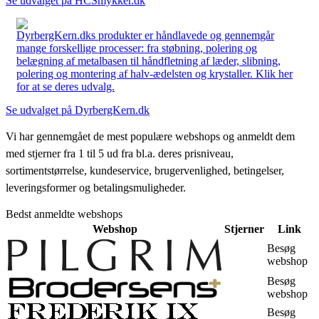
Se udvalget på HCSmykker.dk
DyrbergKern.dks produkter er håndlavede og gennemgår
mange forskellige processer: fra støbning, polering og
belægning af metalbasen til håndfletning af læder, slibning,
polering og montering af halv-ædelsten og krystaller. Klik her
for at se deres udvalg.
Se udvalget på DyrbergKern.dk
Vi har gennemgået de mest populære webshops og anmeldt dem
med stjerner fra 1 til 5 ud fra bl.a. deres prisniveau,
sortimentstørrelse, kundeservice, brugervenlighed, betingelser,
leveringsformer og betalingsmuligheder.
Bedst anmeldte webshops
Webshop
Stjerner
Link
Besøg
webshop
Besøg
webshop
Besøg