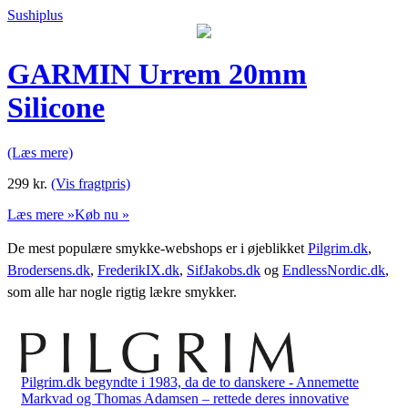
Sushiplus
GARMIN Urrem 20mm
Silicone
(Læs mere)
299
kr.
(Vis fragtpris)
Læs mere »
Køb nu »
De mest populære smykke-webshops er i øjeblikket
Pilgrim.dk
,
Brodersens.dk
,
FrederikIX.dk
,
SifJakobs.dk
og
EndlessNordic.dk
,
som alle har nogle rigtig lækre smykker.
Pilgrim.dk begyndte i 1983, da de to danskere - Annemette
Markvad og Thomas Adamsen – rettede deres innovative