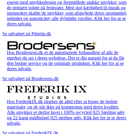
energi mod smykkedesign og fremstillede unikke smykker, som
de primært solgte på festivaler. Med stor kærlighed til musik og
mennesker skabte de smykker, som afspejlede deres spontanitet,
intimitet og autenticitet; alle dybtfølte værdier. Klik her for at se
deres udvalg.
Se udvalget på Pilgrim.dk
Hos Brodersens.dk er de autoriserede forhandlere af alle de
mærker du ser i deres webshop. Det er din garanti for at du får
den bedste service og de originale produkter. Klik her for at se
deres udvalg.
Se udvalget på Brodersens.dk
Hos FrederikIX.dk stræber de altid efter at bruge de bedste
materialer, og de går ikke på kompromis med deres kvalitet.
Alle smykker er derfor lavet i 100% recycled 925 Sterling sølv
og 22 karat guldbelagt 925 sterling sølv. Klik her for at se deres
udvalg.
Se udvalget på FrederikIX.dk