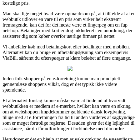
kostelige pris.
Man skal lige meget hvad være opmærksom på, at i tilfælde af at en
webbutik udlover en vare til en pris som virker helt ekstremt
fremragende, kan det for det meste være et fingerpeg om en fup
netshop. Betalinger med kort er dog inkluderet i en anordning, der
assisterer dig som køber overfor uærlige firmaer på nettet.
Vi anbefaler køb med betalingskort eller betalinger med mobilen.
Alternativt kan du bruge en afbetalingsløsning som eksempelvis
ViaBill, såfremt du efterspørger at klare beløbet af flere omgange.
Inden folk shopper på en e-forretning kunne man principielt
gennemlæse shoppens vilkår, dog er det typisk ikke videre
spændende.
Et alternativt forslag kunne måske være at finde ud af hvorvidt
webbutikken er medlem af e-mærket, hvilket kan være en sikring
om at webshoppen imødekommer gældende dansk lovgivning,
tillige med at e-forretningen fra tid til anden vurderes af sagkyndige
som er meget fortrolige reglerne. Desuden giver det dig lejlighed til
assistance, når du får udfordringer i forbindelse med din ordre.
Herudover er det en hjælp at man er vaks omkring de væsentligste