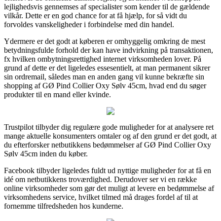
lejlighedsvis gennemses af specialister som kender til de gældende
vilkår. Dette er en god chance for at få hjælp, for så vidt du
forvoldes vanskeligheder i forbindelse med din handel.
Ydermere er det godt at køberen er omhyggelig omkring de mest
betydningsfulde forhold der kan have indvirkning på transaktionen,
fx hvilken ombytningsrettighed internet virksomheden lover. På
grund af dette er det ligeledes essesentielt, at man permanent sikrer
sin ordremail, således man en anden gang vil kunne bekræfte sin
shopping af GØ Pind Collier Oxy Sølv 45cm, hvad end du søger
produkter til en mand eller kvinde.
Trustpilot tilbyder dig regulære gode muligheder for at analysere ret
mange aktuelle konsumenters omtaler og af den grund er det godt, at
du efterforsker netbutikkens bedømmelser af GØ Pind Collier Oxy
Sølv 45cm inden du køber.
Facebook tilbyder ligeledes fuldt ud nyttige muligheder for at få en
idé om netbutikkens troværdighed. Derudover ser vi en række
online virksomheder som gør det muligt at levere en bedømmelse af
virksomhedens service, hvilket tilmed må drages fordel af til at
fornemme tilfredsheden hos kunderne.