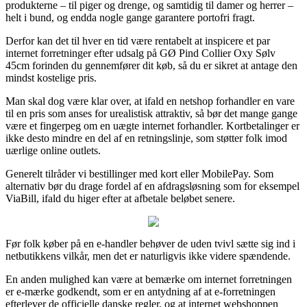
produkterne – til piger og drenge, og samtidig til damer og herrer –
helt i bund, og endda nogle gange garantere portofri fragt.
Derfor kan det til hver en tid være rentabelt at inspicere et par
internet forretninger efter udsalg på GØ Pind Collier Oxy Sølv
45cm forinden du gennemfører dit køb, så du er sikret at antage den
mindst kostelige pris.
Man skal dog være klar over, at ifald en netshop forhandler en vare
til en pris som anses for urealistisk attraktiv, så bør det mange gange
være et fingerpeg om en uægte internet forhandler. Kortbetalinger er
ikke desto mindre en del af en retningslinje, som støtter folk imod
uærlige online outlets.
Generelt tilråder vi bestillinger med kort eller MobilePay. Som
alternativ bør du drage fordel af en afdragsløsning som for eksempel
ViaBill, ifald du higer efter at afbetale beløbet senere.
Før folk køber på en e-handler behøver de uden tvivl sætte sig ind i
netbutikkens vilkår, men det er naturligvis ikke videre spændende.
En anden mulighed kan være at bemærke om internet forretningen
er e-mærke godkendt, som er en antydning af at e-forretningen
efterlever de officielle danske regler, og at internet webshoppen