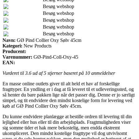
Besøg webshop
Besøg webshop
Besøg webshop
Besøg webshop
Besøg webshop
Navn:
GØ Pind Collier Oxy Sølv 45cm
Kategori:
New Products
Producent:
Varenummer:
GØ-Pind-Coll-Oxy-45
EAN:
Vurderet til
3.6
ud af 5 stjerner baseret på
10
anmeldelser
En masse online outlets giver til alt held et hav af forskellige
fragttyper. En yndling er i dag at få leveret til et udleveringssted, og
så henter du bare pakken lige når det passer dig. Denne er jo særligt
simpel, og tit endvidere den mindst kostelige form for levering ved
køb af GØ Pind Collier Oxy Sølv 45cm.
Du kunne endvidere planlægge at bestille ordren til levering til din
lejlighed eller hus eller til din arbejdsplads. Fragtmuligheden viser
sig somme tider et hak mere bekostelig, men endda ekstremt
ukompliceret. Den mindst kostelige fragttype vil dog utvivlsomt
være at du selv henter pakken, men den mulighed er betinget af at