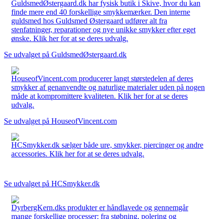
GuldsmedØstergaard.dk har fysisk butik i Skive, hvor du kan
finde mere end 40 forskellige smykkemærker. Den interne
guldsmed hos Guldsmed Østergaard udfører alt fra
stenfatninger, reparationer og nye unikke smykker efter eget
ønske. Klik her for at se deres udvalg.
Se udvalget på GuldsmedØstergaard.dk
HouseofVincent.com producerer langt størstedelen af deres
smykker af genanvendte og naturlige materialer uden på nogen
måde at kompromittere kvaliteten. Klik her for at se deres
udvalg.
Se udvalget på HouseofVincent.com
HCSmykker.dk sælger både ure, smykker, piercinger og andre
accessories. Klik her for at se deres udvalg.
Se udvalget på HCSmykker.dk
DyrbergKern.dks produkter er håndlavede og gennemgår
mange forskellige processer: fra støbning, polering og