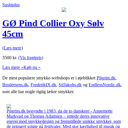
Sushiplus
GØ Pind Collier Oxy Sølv
45cm
(Læs mere)
3500
kr.
(Vis fragtpris)
Læs mere »
Køb nu »
De mest populære smykke-webshops er i øjeblikket
Pilgrim.dk
,
Brodersens.dk
,
FrederikIX.dk
,
SifJakobs.dk
og
EndlessNordic.dk
,
som alle har nogle rigtig lækre smykker.
Pilgrim.dk begyndte i 1983, da de to danskere - Annemette
Markvad og Thomas Adamsen – rettede deres innovative
energi mod smykkedesign og fremstillede unikke smykker, som
de primært solgte på festivaler. Med stor kærlighed til musik og