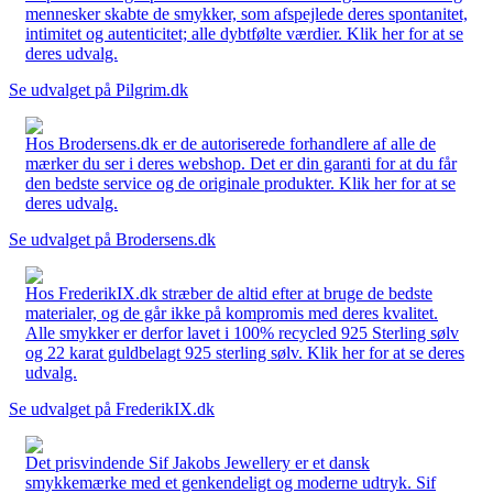
mennesker skabte de smykker, som afspejlede deres spontanitet,
intimitet og autenticitet; alle dybtfølte værdier. Klik her for at se
deres udvalg.
Se udvalget på Pilgrim.dk
Hos Brodersens.dk er de autoriserede forhandlere af alle de
mærker du ser i deres webshop. Det er din garanti for at du får
den bedste service og de originale produkter. Klik her for at se
deres udvalg.
Se udvalget på Brodersens.dk
Hos FrederikIX.dk stræber de altid efter at bruge de bedste
materialer, og de går ikke på kompromis med deres kvalitet.
Alle smykker er derfor lavet i 100% recycled 925 Sterling sølv
og 22 karat guldbelagt 925 sterling sølv. Klik her for at se deres
udvalg.
Se udvalget på FrederikIX.dk
Det prisvindende Sif Jakobs Jewellery er et dansk
smykkemærke med et genkendeligt og moderne udtryk. Sif