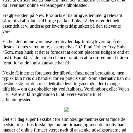
du lever nær online webshoppens tilholdssted.
Fragtperioden på New Products er naturligvis temmelig relevant
såfremt vi absolut skal bruge pakken fluks, så derfor er det helt
essentielt at vi undersøger leveringstidspunktet på den relevante
vare.
En hel del online varehuse frembyder dag-til-dag levering på de
fleste af deres varenumre, eksempelvis GØ Pind Collier Oxy Sølv
45cm, men husk at det er forudsat at ordren placeres tidligere end et
fast tidspunkt, så de har en chance for at nå at få ordren ud af døren
forud for at de logistikansatte har fri.
Nogle få internet foretagender tilbyder fragt uden beregning, men
typisk kun hvis du handler for en præcis sum. Som alternativ kan du
beslutte sig for den mest letkøbte leveringsmetode, der i mange
tilfælde – om du opholder sig ved Aalborg, Vordingborg eller Vejen
– vil være at få fragtmanden til at levere varerne til et
afhentningssted.
Det er i dag super fleksibelt for almindelige mennesker at finde de
bedste priser hos forskellige online firmaer, og med det motiv har
masser af online firmaer været nødt til at sænke udsalgspriserne på