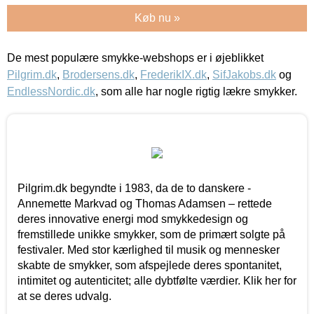
Køb nu »
De mest populære smykke-webshops er i øjeblikket
Pilgrim.dk
,
Brodersens.dk
,
FrederikIX.dk
,
SifJakobs.dk
og
EndlessNordic.dk
, som alle har nogle rigtig lækre smykker.
Pilgrim.dk begyndte i 1983, da de to danskere -
Annemette Markvad og Thomas Adamsen – rettede
deres innovative energi mod smykkedesign og
fremstillede unikke smykker, som de primært solgte på
festivaler. Med stor kærlighed til musik og mennesker
skabte de smykker, som afspejlede deres spontanitet,
intimitet og autenticitet; alle dybtfølte værdier. Klik her for
at se deres udvalg.