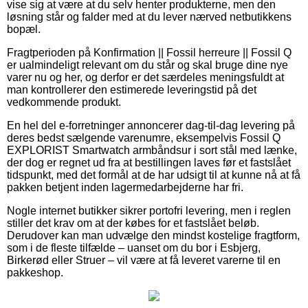
vise sig at være at du selv henter produkterne, men den
løsning står og falder med at du lever nærved netbutikkens
bopæl.
Fragtperioden på Konfirmation || Fossil herreure || Fossil Q
er ualmindeligt relevant om du står og skal bruge dine nye
varer nu og her, og derfor er det særdeles meningsfuldt at
man kontrollerer den estimerede leveringstid på det
vedkommende produkt.
En hel del e-forretninger annoncerer dag-til-dag levering på
deres bedst sælgende varenumre, eksempelvis Fossil Q
EXPLORIST Smartwatch armbåndsur i sort stål med lænke,
der dog er regnet ud fra at bestillingen laves før et fastslået
tidspunkt, med det formål at de har udsigt til at kunne nå at få
pakken betjent inden lagermedarbejderne har fri.
Nogle internet butikker sikrer portofri levering, men i reglen
stiller det krav om at der købes for et fastslået beløb.
Derudover kan man udvælge den mindst kostelige fragtform,
som i de fleste tilfælde – uanset om du bor i Esbjerg,
Birkerød eller Struer – vil være at få leveret varerne til en
pakkeshop.