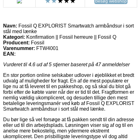
Besøg webshop
Navn:
Fossil Q EXPLORIST Smartwatch armbåndsur i sort
stål med lænke
Kategori:
Konfirmation || Fossil herreure || Fossil Q
Producent:
Fossil
Varenummer:
FTW4001
EAN:
Vurderet til
4.6
ud af 5 stjerner baseret på
47
anmeldelser
En stor portion online selskaber udlover i øjeblikket et bredt
udvalg af muligheder for fragt. En af de mest populære er
lige nu at få leveret til en pakkeshop, og så skal du blot gå
forbi efter de købte varer når der er tid til det. Fragtformen er
nemlig vældig ukompliceret, og desuden tillige den mest
betalelige leveringsmanér ved køb af Fossil Q EXPLORIST
Smartwatch armbåndsur i sort stål med lænke.
Du bør lige så vel forsøge at få pakken sendt til din adresse
eller ud til din arbejdsplads. Løsningen viser sig af og til en
anelse mere bekostelig, men ydermere ekstremt
ukompliceret. Den prisbilligste leveringstype vil dog altid