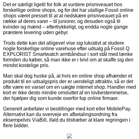
Det er særligt ligetil for folk at vurdere prisniveauet hos
forskellige online shops, og for det har utallige Fossil online
shops været presset til at at nedskære prisniveauet på en
række af deres varer – til juniorer, og desuden også til
kvinder og mænd – eftertrykkeligt, og endda nogle gange
præstere levering uden gebyr.
Trods dette kan det alligevel vise sig lukrativt at studere
nogle forskellige online varehuse efter udsalg på Fossil Q
EXPLORIST Smartwatch armbåndsur i sort stål med lænke
forinden du køber, så man ikke er i tvivl om at skaffe sig den
mindst kostelige pris.
Man skal dog huske på, at hvis en online shop afhænder et
produkt til en udsalgspris der er uendeligt attraktiv, så er det
ofte være en varsel om en uægte internet shop. Handler med
kort er ikke desto mindre omsluttet af en lovbestemmelse,
der hjælper dig som kunde overfor fup online firmaer.
Generelt anbefaler vi bestillinger med kort eller MobilePay.
Alternativt kan du overveje en afbetalingsordning fra
eksempelvis ViaBill, ifald du tilstræber at klare regningen i
flere bidder.