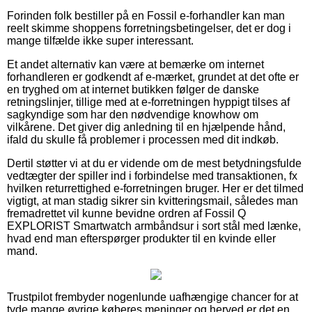
Forinden folk bestiller på en Fossil e-forhandler kan man
reelt skimme shoppens forretningsbetingelser, det er dog i
mange tilfælde ikke super interessant.
Et andet alternativ kan være at bemærke om internet
forhandleren er godkendt af e-mærket, grundet at det ofte er
en tryghed om at internet butikken følger de danske
retningslinjer, tillige med at e-forretningen hyppigt tilses af
sagkyndige som har den nødvendige knowhow om
vilkårene. Det giver dig anledning til en hjælpende hånd,
ifald du skulle få problemer i processen med dit indkøb.
Dertil støtter vi at du er vidende om de mest betydningsfulde
vedtægter der spiller ind i forbindelse med transaktionen, fx
hvilken returrettighed e-forretningen bruger. Her er det tilmed
vigtigt, at man stadig sikrer sin kvitteringsmail, således man
fremadrettet vil kunne bevidne ordren af Fossil Q
EXPLORIST Smartwatch armbåndsur i sort stål med lænke,
hvad end man efterspørger produkter til en kvinde eller
mand.
Trustpilot frembyder nogenlunde uafhængige chancer for at
tyde mange øvrige køberes meninger og herved er det en