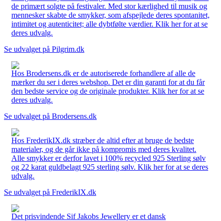
de primært solgte på festivaler. Med stor kærlighed til musik og
mennesker skabte de smykker, som afspejlede deres spontanitet,
intimitet og autenticitet; alle dybtfølte værdier. Klik her for at se
deres udvalg.
Se udvalget på Pilgrim.dk
Hos Brodersens.dk er de autoriserede forhandlere af alle de
mærker du ser i deres webshop. Det er din garanti for at du får
den bedste service og de originale produkter. Klik her for at se
deres udvalg.
Se udvalget på Brodersens.dk
Hos FrederikIX.dk stræber de altid efter at bruge de bedste
materialer, og de går ikke på kompromis med deres kvalitet.
Alle smykker er derfor lavet i 100% recycled 925 Sterling sølv
og 22 karat guldbelagt 925 sterling sølv. Klik her for at se deres
udvalg.
Se udvalget på FrederikIX.dk
Det prisvindende Sif Jakobs Jewellery er et dansk