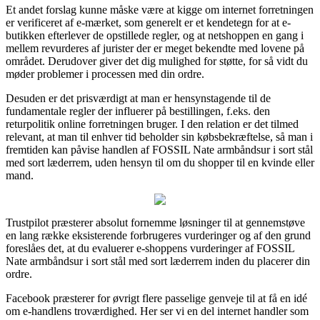
Et andet forslag kunne måske være at kigge om internet forretningen
er verificeret af e-mærket, som generelt er et kendetegn for at e-
butikken efterlever de opstillede regler, og at netshoppen en gang i
mellem revurderes af jurister der er meget bekendte med lovene på
området. Derudover giver det dig mulighed for støtte, for så vidt du
møder problemer i processen med din ordre.
Desuden er det prisværdigt at man er hensynstagende til de
fundamentale regler der influerer på bestillingen, f.eks. den
returpolitik online forretningen bruger. I den relation er det tilmed
relevant, at man til enhver tid beholder sin købsbekræftelse, så man i
fremtiden kan påvise handlen af FOSSIL Nate armbåndsur i sort stål
med sort læderrem, uden hensyn til om du shopper til en kvinde eller
mand.
Trustpilot præsterer absolut fornemme løsninger til at gennemstøve
en lang række eksisterende forbrugeres vurderinger og af den grund
foreslåes det, at du evaluerer e-shoppens vurderinger af FOSSIL
Nate armbåndsur i sort stål med sort læderrem inden du placerer din
ordre.
Facebook præsterer for øvrigt flere passelige genveje til at få en idé
om e-handlens troværdighed. Her ser vi en del internet handler som