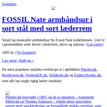
Sushiplus
FOSSIL Nate armbåndsur i
sort stål med sort læderrem
Smart og maskulint armbåndsur fra Fossil Nate kollektionen. Uret er
i gennemførte sorte farver i læderrem, skive og urkasse.
(Læs mere)
1495
kr.
(Vis fragtpris)
Læs mere »
Køb nu »
De mest populære smykke-webshops er i øjeblikket
Pilgrim.dk
,
Brodersens.dk
,
FrederikIX.dk
,
SifJakobs.dk
og
EndlessNordic.dk
,
som alle har nogle rigtig lækre smykker.
Pilgrim.dk begyndte i 1983, da de to danskere - Annemette
Markvad og Thomas Adamsen – rettede deres innovative
energi mod smykkedesign og fremstillede unikke smykker, som