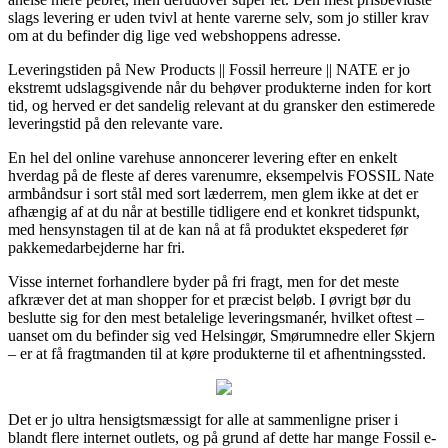
slags levering er uden tvivl at hente varerne selv, som jo stiller krav
om at du befinder dig lige ved webshoppens adresse.
Leveringstiden på New Products || Fossil herreure || NATE er jo
ekstremt udslagsgivende når du behøver produkterne inden for kort
tid, og herved er det sandelig relevant at du gransker den estimerede
leveringstid på den relevante vare.
En hel del online varehuse annoncerer levering efter en enkelt
hverdag på de fleste af deres varenumre, eksempelvis FOSSIL Nate
armbåndsur i sort stål med sort læderrem, men glem ikke at det er
afhængig af at du når at bestille tidligere end et konkret tidspunkt,
med hensynstagen til at de kan nå at få produktet ekspederet før
pakkemedarbejderne har fri.
Visse internet forhandlere byder på fri fragt, men for det meste
afkræver det at man shopper for et præcist beløb. I øvrigt bør du
beslutte sig for den mest betalelige leveringsmanér, hvilket oftest –
uanset om du befinder sig ved Helsingør, Smørumnedre eller Skjern
– er at få fragtmanden til at køre produkterne til et afhentningssted.
Det er jo ultra hensigtsmæssigt for alle at sammenligne priser i
blandt flere internet outlets, og på grund af dette har mange Fossil e-