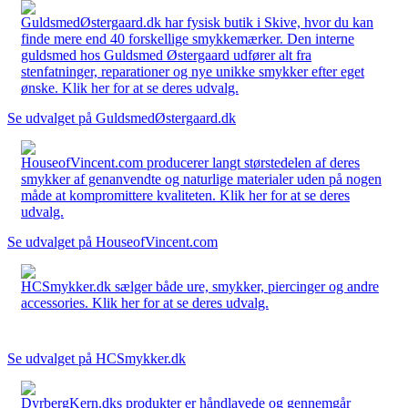
GuldsmedØstergaard.dk har fysisk butik i Skive, hvor du kan
finde mere end 40 forskellige smykkemærker. Den interne
guldsmed hos Guldsmed Østergaard udfører alt fra
stenfatninger, reparationer og nye unikke smykker efter eget
ønske. Klik her for at se deres udvalg.
Se udvalget på GuldsmedØstergaard.dk
HouseofVincent.com producerer langt størstedelen af deres
smykker af genanvendte og naturlige materialer uden på nogen
måde at kompromittere kvaliteten. Klik her for at se deres
udvalg.
Se udvalget på HouseofVincent.com
HCSmykker.dk sælger både ure, smykker, piercinger og andre
accessories. Klik her for at se deres udvalg.
Se udvalget på HCSmykker.dk
DyrbergKern.dks produkter er håndlavede og gennemgår