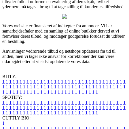
tilbyder folk at udforme en evaluering af deres køb, hvilket
ydermere må tages i brug til at tage stilling til kundernes tilfredshed.
Vores website er finansieret af indtægter fra annoncer. Vi har
samarbejdsaftaler med en samling af online butikker derved at vi
fremviser deres tilbud, og modtager godtgørelse forudsat du udfører
en bestilling.
Anvisninger vedrørende tilbud og netshops opdateres fra tid til
anden, men vi tager ikke ansvar for korrektioner der kan være
udarbejdet efter at vi sidst opdaterede vores data.
BITLY:
1
1
1
1
1
1
1
1
1
1
1
1
1
1
1
1
1
1
1
1
1
1
1
1
1
1
1
1
1
1
1
1
1
1
1
1
1
1
1
1
1
1
1
1
1
1
1
1
1
1
1
1
1
1
1
1
1
1
1
1
1
1
1
1
1
1
1
1
1
1
1
1
1
1
1
1
1
1
1
1
1
1
1
1
1
1
1
1
1
1
1
1
1
1
1
1
1
1
1
1
SPOTIFY:
1
1
1
1
1
1
1
1
1
1
1
1
1
1
1
1
1
1
1
1
1
1
1
1
1
1
1
1
1
1
1
1
1
1
1
1
1
1
1
1
1
1
1
1
1
1
1
1
1
1
1
1
1
1
1
1
1
1
1
1
1
1
1
1
1
1
1
1
1
1
1
1
1
1
1
1
1
1
1
1
1
1
1
1
1
1
1
1
1
1
1
1
1
1
1
1
1
1
1
1
CUTTLY BIO:
1
1
1
1
1
1
1
1
1
1
1
1
1
1
1
1
1
1
1
1
1
1
1
1
1
1
1
1
1
1
1
1
1
1
1
1
1