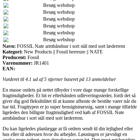
Besøg webshop
Besøg webshop
Besøg webshop
Besøg webshop
Besøg webshop
Besøg webshop
Navn:
FOSSIL Nate armbåndsur i sort stål med sort læderrem
Kategori:
New Products || Fossil herreure || NATE
Producent:
Fossil
Varenummer:
JR1401
EAN:
Vurderet til
4.1
ud af 5 stjerner baseret på
13
anmeldelser
En masse outlets på nettet tilbyder i vore dage mange forskellige
fragtmuligheder. Et hit er efterhånden udleveringssteder, fordi det så
giver dig god fleksibilitet til at kunne afhente de bestilte varer når du
har tid. Fragttypen er jo super hensigtsmæssig, samt i mange tilfælde
ligeledes den billigste fragtmulighed ved køb af FOSSIL Nate
armbåndsur i sort stål med sort læderrem.
Du kan ligeledes planlægge at få ordren sendt til din lejlighed eller
hus eller til adressen hvor du arbejder. Løsningen er jævnligt en
anelse mere pebret, men derudover super let. Den mest prisbevidste