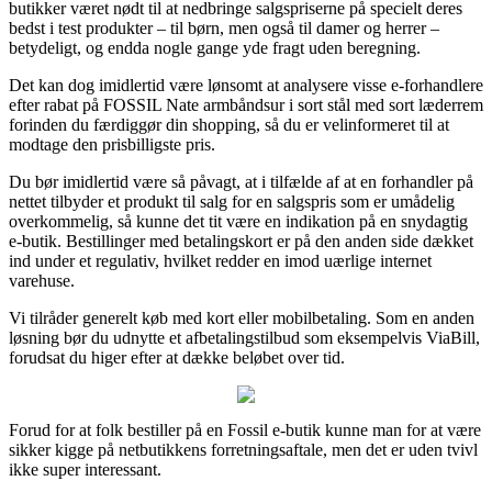
butikker været nødt til at nedbringe salgspriserne på specielt deres
bedst i test produkter – til børn, men også til damer og herrer –
betydeligt, og endda nogle gange yde fragt uden beregning.
Det kan dog imidlertid være lønsomt at analysere visse e-forhandlere
efter rabat på FOSSIL Nate armbåndsur i sort stål med sort læderrem
forinden du færdiggør din shopping, så du er velinformeret til at
modtage den prisbilligste pris.
Du bør imidlertid være så påvagt, at i tilfælde af at en forhandler på
nettet tilbyder et produkt til salg for en salgspris som er umådelig
overkommelig, så kunne det tit være en indikation på en snydagtig
e-butik. Bestillinger med betalingskort er på den anden side dækket
ind under et regulativ, hvilket redder en imod uærlige internet
varehuse.
Vi tilråder generelt køb med kort eller mobilbetaling. Som en anden
løsning bør du udnytte et afbetalingstilbud som eksempelvis ViaBill,
forudsat du higer efter at dække beløbet over tid.
Forud for at folk bestiller på en Fossil e-butik kunne man for at være
sikker kigge på netbutikkens forretningsaftale, men det er uden tvivl
ikke super interessant.