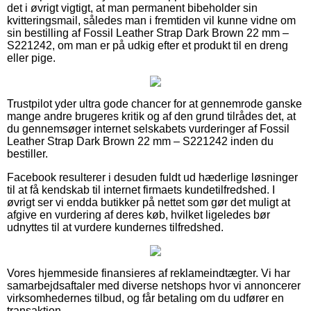
det i øvrigt vigtigt, at man permanent bibeholder sin
kvitteringsmail, således man i fremtiden vil kunne vidne om
sin bestilling af Fossil Leather Strap Dark Brown 22 mm –
S221242, om man er på udkig efter et produkt til en dreng
eller pige.
Trustpilot yder ultra gode chancer for at gennemrode ganske
mange andre brugeres kritik og af den grund tilrådes det, at
du gennemsøger internet selskabets vurderinger af Fossil
Leather Strap Dark Brown 22 mm – S221242 inden du
bestiller.
Facebook resulterer i desuden fuldt ud hæderlige løsninger
til at få kendskab til internet firmaets kundetilfredshed. I
øvrigt ser vi endda butikker på nettet som gør det muligt at
afgive en vurdering af deres køb, hvilket ligeledes bør
udnyttes til at vurdere kundernes tilfredshed.
Vores hjemmeside finansieres af reklameindtægter. Vi har
samarbejdsaftaler med diverse netshops hvor vi annoncerer
virksomhedernes tilbud, og får betaling om du udfører en
transaktion.