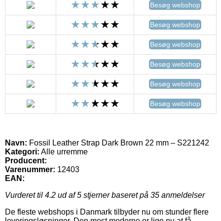
Besøg webshop
Besøg webshop
Besøg webshop
Besøg webshop
Besøg webshop
Besøg webshop
Navn:
Fossil Leather Strap Dark Brown 22 mm – S221242
Kategori:
Alle urremme
Producent:
Varenummer:
12403
EAN:
Vurderet til
4.2
ud af 5 stjerner baseret på
35
anmeldelser
De fleste webshops i Danmark tilbyder nu om stunder flere
leveringsløsninger. Den mest moderne er lige nu at få