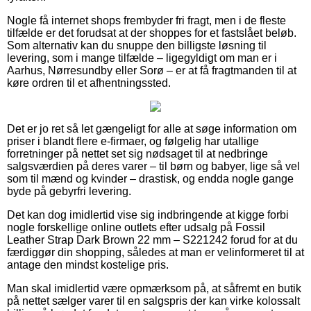
Nogle få internet shops frembyder fri fragt, men i de fleste
tilfælde er det forudsat at der shoppes for et fastslået beløb.
Som alternativ kan du snuppe den billigste løsning til
levering, som i mange tilfælde – ligegyldigt om man er i
Aarhus, Nørresundby eller Sorø – er at få fragtmanden til at
køre ordren til et afhentningssted.
Det er jo ret så let gængeligt for alle at søge information om
priser i blandt flere e-firmaer, og følgelig har utallige
forretninger på nettet set sig nødsaget til at nedbringe
salgsværdien på deres varer – til børn og babyer, lige så vel
som til mænd og kvinder – drastisk, og endda nogle gange
byde på gebyrfri levering.
Det kan dog imidlertid vise sig indbringende at kigge forbi
nogle forskellige online outlets efter udsalg på Fossil
Leather Strap Dark Brown 22 mm – S221242 forud for at du
færdiggør din shopping, således at man er velinformeret til at
antage den mindst kostelige pris.
Man skal imidlertid være opmærksom på, at såfremt en butik
på nettet sælger varer til en salgspris der kan virke kolossalt