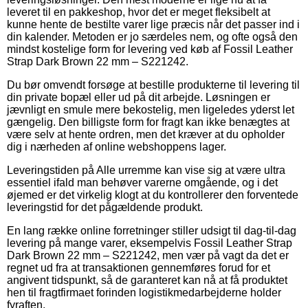
leveret til en pakkeshop, hvor det er meget fleksibelt at
kunne hente de bestilte varer lige præcis når det passer ind i
din kalender. Metoden er jo særdeles nem, og ofte også den
mindst kostelige form for levering ved køb af Fossil Leather
Strap Dark Brown 22 mm – S221242.
Du bør omvendt forsøge at bestille produkterne til levering til
din private bopæl eller ud på dit arbejde. Løsningen er
jævnligt en smule mere bekostelig, men ligeledes yderst let
gængelig. Den billigste form for fragt kan ikke benægtes at
være selv at hente ordren, men det kræver at du opholder
dig i nærheden af online webshoppens lager.
Leveringstiden på Alle urremme kan vise sig at være ultra
essentiel ifald man behøver varerne omgående, og i det
øjemed er det virkelig klogt at du kontrollerer den forventede
leveringstid for det pågældende produkt.
En lang række online forretninger stiller udsigt til dag-til-dag
levering på mange varer, eksempelvis Fossil Leather Strap
Dark Brown 22 mm – S221242, men vær på vagt da det er
regnet ud fra at transaktionen gennemføres forud for et
angivent tidspunkt, så de garanteret kan nå at få produktet
hen til fragtfirmaet forinden logistikmedarbejderne holder
fyraften.