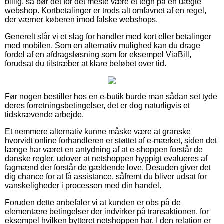
billig, så bør det for det meste være et tegn på en uægte
webshop. Kortbetalinger er trods alt omfavnet af en regel,
der værner køberen imod falske webshops.
Generelt slår vi et slag for handler med kort eller betalinger
med mobilen. Som en alternativ mulighed kan du drage
fordel af en afdragsløsning som for eksempel ViaBill,
forudsat du tilstræber at klare beløbet over tid.
Før nogen bestiller hos en e-butik burde man sådan set tyde
deres forretningsbetingelser, det er dog naturligvis et
tidskrævende arbejde.
Et nemmere alternativ kunne måske være at granske
hvorvidt online forhandleren er støttet af e-mærket, siden det
længe har været en antydning af at e-shoppen forstår de
danske regler, udover at netshoppen hyppigt evalueres af
fagmænd der forstår de gældende love. Desuden giver det
dig chance for at få assistance, såfremt du bliver udsat for
vanskeligheder i processen med din handel.
Foruden dette anbefaler vi at kunden er obs på de
elementære betingelser der indvirker på transaktionen, for
eksempel hvilken bytteret netshoppen har. I den relation er