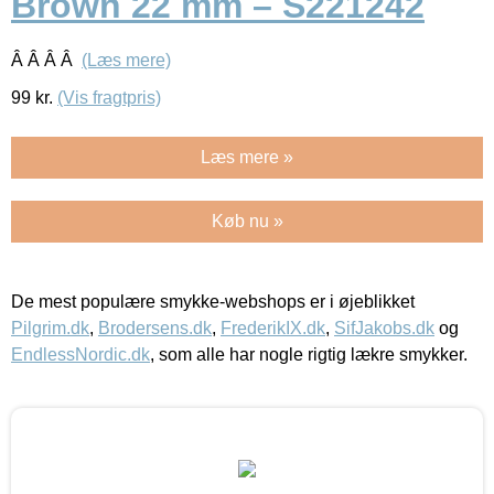
Brown 22 mm – S221242
Â Â Â Â
(Læs mere)
99
kr.
(Vis fragtpris)
Læs mere »
Køb nu »
De mest populære smykke-webshops er i øjeblikket
Pilgrim.dk
,
Brodersens.dk
,
FrederikIX.dk
,
SifJakobs.dk
og
EndlessNordic.dk
, som alle har nogle rigtig lækre smykker.