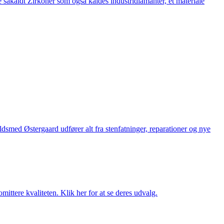
 såkaldt Zirkoner som også kaldes industridiamanter, et materiale
med Østergaard udfører alt fra stenfatninger, reparationer og nye
ttere kvaliteten. Klik her for at se deres udvalg.