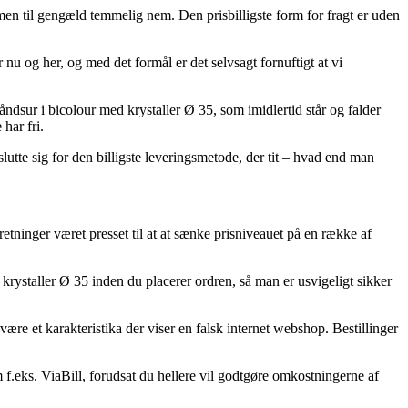
, men til gengæld temmelig nem. Den prisbilligste form for fragt er uden
u og her, og med det formål er det selvsagt fornuftigt at vi
sur i bicolour med krystaller Ø 35, som imidlertid står og falder
har fri.
slutte sig for den billigste leveringsmetode, der tit – hvad end man
orretninger været presset til at at sænke prisniveauet på en række af
staller Ø 35 inden du placerer ordren, så man er usvigeligt sikker
ære et karakteristika der viser en falsk internet webshop. Bestillinger
f.eks. ViaBill, forudsat du hellere vil godtgøre omkostningerne af