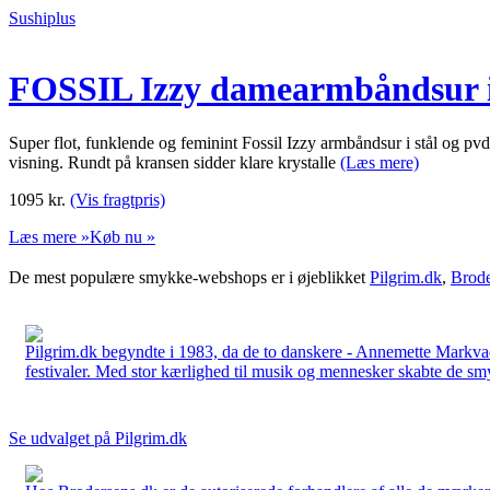
Sushiplus
FOSSIL Izzy damearmbåndsur i 
Super flot, funklende og feminint Fossil Izzy armbåndsur i stål og pv
visning. Rundt på kransen sidder klare krystalle
(Læs mere)
1095
kr.
(Vis fragtpris)
Læs mere »
Køb nu »
De mest populære smykke-webshops er i øjeblikket
Pilgrim.dk
,
Brode
Pilgrim.dk begyndte i 1983, da de to danskere - Annemette Markv
festivaler. Med stor kærlighed til musik og mennesker skabte de smykk
Se udvalget på Pilgrim.dk