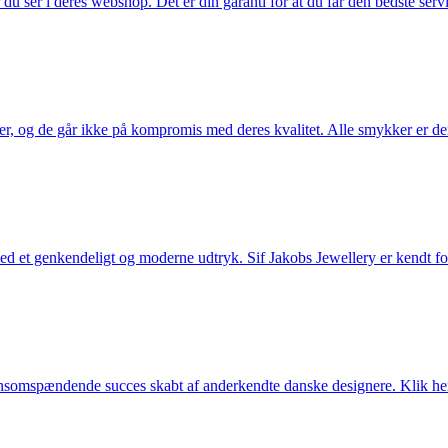
u ser i deres webshop. Det er din garanti for at du får den bedste servi
ler, og de går ikke på kompromis med deres kvalitet. Alle smykker er de
et genkendeligt og moderne udtryk. Sif Jakobs Jewellery er kendt for si
somspændende succes skabt af anderkendte danske designere. Klik her 