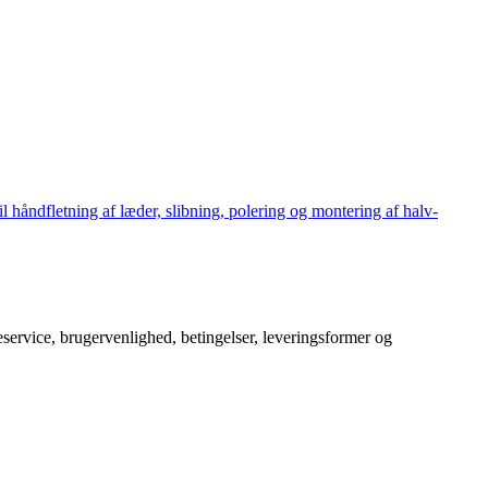
håndfletning af læder, slibning, polering og montering af halv-
service, brugervenlighed, betingelser, leveringsformer og