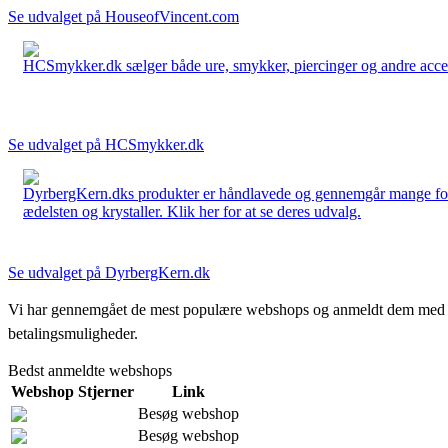
Se udvalget på HouseofVincent.com
HCSmykker.dk sælger både ure, smykker, piercinger og andre accesso
Se udvalget på HCSmykker.dk
DyrbergKern.dks produkter er håndlavede og gennemgår mange forskel
ædelsten og krystaller. Klik her for at se deres udvalg.
Se udvalget på DyrbergKern.dk
Vi har gennemgået de mest populære webshops og anmeldt dem med stjern
betalingsmuligheder.
Bedst anmeldte webshops
Webshop
Stjerner
Link
Besøg webshop
Besøg webshop