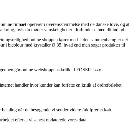
t online firmaet opererer i overensstemmelse med de danske love, og at
srækning, hvis du møder vanskeligheder i forbindelse med dit indkøb.
bytningsrettighed online shoppen kører med. I den sammenhæng er det
r i bicolour med krystaller Ø 35, hvad end man søger produkter til
t du gennemgår online webshoppens kritik af FOSSIL Izzy
ternet handler hvor kunder kan forfatte en kritik af ordreforløbet,
r betaling når de besøgende vi sender videre fuldfører et køb.
bejdet efter at vi senest opdaterede vores data.