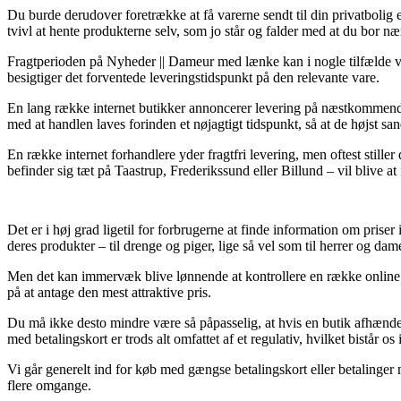
Du burde derudover foretrække at få varerne sendt til din privatbolig e
tvivl at hente produkterne selv, som jo står og falder med at du bor nær
Fragtperioden på Nyheder || Dameur med lænke kan i nogle tilfælde vær
besigtiger det forventede leveringstidspunkt på den relevante vare.
En lang række internet butikker annoncerer levering på næstkommende
med at handlen laves forinden et nøjagtigt tidspunkt, så at de højst sa
En række internet forhandlere yder fragtfri levering, men oftest stiller
befinder sig tæt på Taastrup, Frederikssund eller Billund – vil blive at 
Det er i høj grad ligetil for forbrugerne at finde information om priser i
deres produkter – til drenge og piger, lige så vel som til herrer og 
Men det kan immervæk blive lønnende at kontrollere en række online 
på at antage den mest attraktive pris.
Du må ikke desto mindre være så påpasselig, at hvis en butik afhænder 
med betalingskort er trods alt omfattet af et regulativ, hvilket bistår o
Vi går generelt ind for køb med gængse betalingskort eller betalinger
flere omgange.