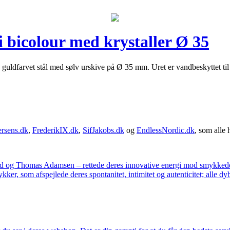
bicolour med krystaller Ø 35
d guldfarvet stål med sølv urskive på Ø 35 mm. Uret er vandbeskyttet ti
rsens.dk
,
FrederikIX.dk
,
SifJakobs.dk
og
EndlessNordic.dk
, som alle 
ad og Thomas Adamsen – rettede deres innovative energi mod smykkedes
er, som afspejlede deres spontanitet, intimitet og autenticitet; alle dyb