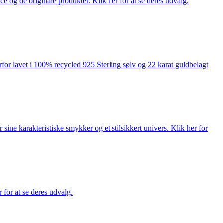
ce og de originale produkter. Klik her for at se deres udvalg.
rfor lavet i 100% recycled 925 Sterling sølv og 22 karat guldbelagt
ne karakteristiske smykker og et stilsikkert univers. Klik her for
for at se deres udvalg.