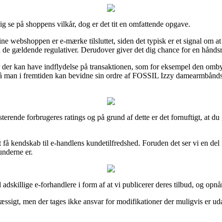
ig se på shoppens vilkår, dog er det tit en omfattende opgave.
e webshoppen er e-mærke tilsluttet, siden det typisk er et signal om a
ed de gældende regulativer. Derudover giver det dig chance for en hånd
kår der kan have indflydelse på transaktionen, som for eksempel den om
så man i fremtiden kan bevidne sin ordre af FOSSIL Izzy damearmbåndsu
sisterende forbrugeres ratings og på grund af dette er det fornuftigt, a
 kendskab til e-handlens kundetilfredshed. Foruden det ser vi en del in
nderne er.
dskillige e-forhandlere i form af at vi publicerer deres tilbud, og opnå
sigt, men der tages ikke ansvar for modifikationer der muligvis er udar