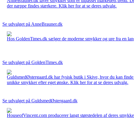
AnneBrauner.dk laver smykker som er tilpasset markedets trend. Du 
der næppe findes stærkere. Klik her for at se deres udvalg.
Se udvalget på AnneBrauner.dk
Hos GoldenTimes.dk sælger de moderne smykker og ure fra en lang 
Se udvalget på GoldenTimes.dk
GuldsmedØstergaard.dk har fysisk butik i Skive, hvor du kan finde
unikke smykker efter eget ønske. Klik her for at se deres udvalg.
Se udvalget på GuldsmedØstergaard.dk
HouseofVincent.com producerer langt størstedelen af deres smykker 