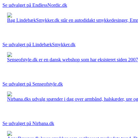
Se udvalget på EndlessNordic.dk
Bag LindebækSmykker.dk står en autodidakt smykkedesinger, Emma 
Se udvalget på LindebækSmykker.dk
Senseofstyle.dk er en dansk webshop som har eksisteret siden 2007.
Se udvalget på Senseofstyle.dk
Nirbana.dks udvalg spænder i dag over armbånd, halskæder, ure og ør
Se udvalget på Nirbana.dk