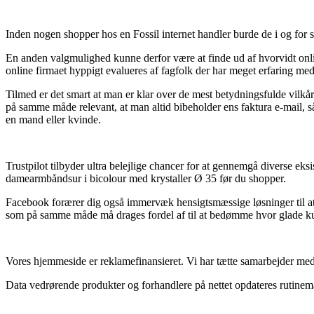
Inden nogen shopper hos en Fossil internet handler burde de i og for s
En anden valgmulighed kunne derfor være at finde ud af hvorvidt onlin
online firmaet hyppigt evalueres af fagfolk der har meget erfaring m
Tilmed er det smart at man er klar over de mest betydningsfulde vil
på samme måde relevant, at man altid bibeholder ens faktura e-mail, 
en mand eller kvinde.
Trustpilot tilbyder ultra belejlige chancer for at gennemgå diverse ek
damearmbåndsur i bicolour med krystaller Ø 35 før du shopper.
Facebook forærer dig også immervæk hensigtsmæssige løsninger til at få
som på samme måde må drages fordel af til at bedømme hvor glade ku
Vores hjemmeside er reklamefinansieret. Vi har tætte samarbejder med a
Data vedrørende produkter og forhandlere på nettet opdateres rutinemæs