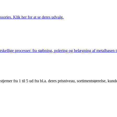
ries. Klik her for at se deres udvalg.
lige processer: fra støbning, polering og belægning af metalbasen til 
er fra 1 til 5 ud fra bl.a. deres prisniveau, sortimentstørrelse, kunde