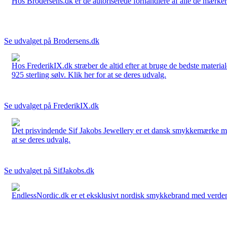
Hos Brodersens.dk er de autoriserede forhandlere af alle de mærker d
Se udvalget på Brodersens.dk
Hos FrederikIX.dk stræber de altid efter at bruge de bedste materia
925 sterling sølv. Klik her for at se deres udvalg.
Se udvalget på FrederikIX.dk
Det prisvindende Sif Jakobs Jewellery er et dansk smykkemærke med 
at se deres udvalg.
Se udvalget på SifJakobs.dk
EndlessNordic.dk er et eksklusivt nordisk smykkebrand med verden