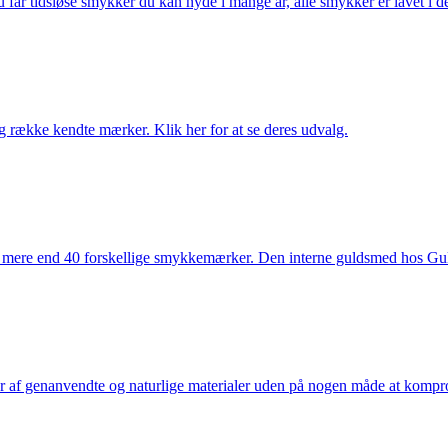
får tidsløse smykker du kan nyde i mange år, alle smykker er lavet i de
række kendte mærker. Klik her for at se deres udvalg.
 mere end 40 forskellige smykkemærker. Den interne guldsmed hos Gulds
af genanvendte og naturlige materialer uden på nogen måde at kompromi