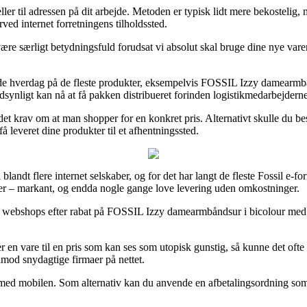
ller til adressen på dit arbejde. Metoden er typisk lidt mere bekostelig
ved internet forretningens tilholdssted.
e særligt betydningsfuld forudsat vi absolut skal bruge dine nye varer n
 hverdag på de fleste produkter, eksempelvis FOSSIL Izzy damearmbånd
ndsynligt kan nå at få pakken distribueret forinden logistikmedarbejderne 
 det krav om at man shopper for en konkret pris. Alternativt skulle du be
få leveret dine produkter til et afhentningssted.
 blandt flere internet selskaber, og for det har langt de fleste Fossil e-f
damer – markant, og endda nogle gange love levering uden omkostninger.
webshops efter rabat på FOSSIL Izzy damearmbåndsur i bicolour med kry
en vare til en pris som kan ses som utopisk gunstig, så kunne det ofte v
s imod snydagtige firmaer på nettet.
 med mobilen. Som alternativ kan du anvende en afbetalingsordning som 