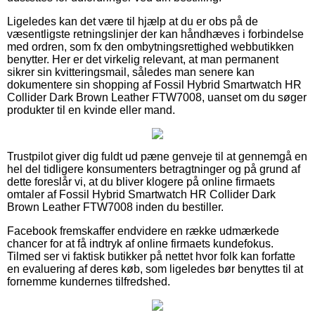
Ligeledes kan det være til hjælp at du er obs på de
væsentligste retningslinjer der kan håndhæves i forbindelse
med ordren, som fx den ombytningsrettighed webbutikken
benytter. Her er det virkelig relevant, at man permanent
sikrer sin kvitteringsmail, således man senere kan
dokumentere sin shopping af Fossil Hybrid Smartwatch HR
Collider Dark Brown Leather FTW7008, uanset om du søger
produkter til en kvinde eller mand.
Trustpilot giver dig fuldt ud pæne genveje til at gennemgå en
hel del tidligere konsumenters betragtninger og på grund af
dette foreslår vi, at du bliver klogere på online firmaets
omtaler af Fossil Hybrid Smartwatch HR Collider Dark
Brown Leather FTW7008 inden du bestiller.
Facebook fremskaffer endvidere en række udmærkede
chancer for at få indtryk af online firmaets kundefokus.
Tilmed ser vi faktisk butikker på nettet hvor folk kan forfatte
en evaluering af deres køb, som ligeledes bør benyttes til at
fornemme kundernes tilfredshed.