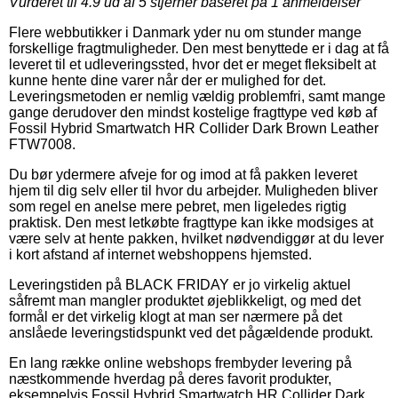
Vurderet til
4.9
ud af 5 stjerner baseret på
1
anmeldelser
Flere webbutikker i Danmark yder nu om stunder mange
forskellige fragtmuligheder. Den mest benyttede er i dag at få
leveret til et udleveringssted, hvor det er meget fleksibelt at
kunne hente dine varer når der er mulighed for det.
Leveringsmetoden er nemlig vældig problemfri, samt mange
gange derudover den mindst kostelige fragttype ved køb af
Fossil Hybrid Smartwatch HR Collider Dark Brown Leather
FTW7008.
Du bør ydermere afveje for og imod at få pakken leveret
hjem til dig selv eller til hvor du arbejder. Muligheden bliver
som regel en anelse mere pebret, men ligeledes rigtig
praktisk. Den mest letkøbte fragttype kan ikke modsiges at
være selv at hente pakken, hvilket nødvendiggør at du lever
i kort afstand af internet webshoppens hjemsted.
Leveringstiden på BLACK FRIDAY er jo virkelig aktuel
såfremt man mangler produktet øjeblikkeligt, og med det
formål er det virkelig klogt at man ser nærmere på det
anslåede leveringstidspunkt ved det pågældende produkt.
En lang række online webshops frembyder levering på
næstkommende hverdag på deres favorit produkter,
eksempelvis Fossil Hybrid Smartwatch HR Collider Dark