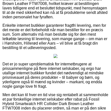
Brown Leather FTW7008, hvilket kræver at bestillingen
laves tidligere end et besluttet tidspunkt, med hensynstagen
til at de med sikkerhed kan nå at få produkterne sendt afsted
inden personalet har fyraften.
Enkelte internet butikker garanterer fragtfri levering, men for
det meste er det forbeholdt når man bestiller for en præcis
sum. Som alternativ må man beslutte sig for den mest
letkøbte løsning til levering, som mange gange – om man er
i Hørsholm, Hillerød eller Aars – vil blive at få bragt din
bestilling til et udleveringssted.
Det er jo super uproblematisk for internetbrugere at
prissammenligne på flere internet selskaber, og ergo har
utallige internet butikker fundet det nødvendigt at mindske
prisniveauet på deres produkter – til babyer og børn, og
yderligere også til mænd og kvinder – markant, og endda
nogle gange love fri fragt.
Men det kan til hver en tid vise sig rentabelt at sammenholde
et par forskellige internet selskaber efter rabat på Fossil
Hybrid Smartwatch HR Collider Dark Brown Leather
FTW7008 inden du placerer ordren, så man er på den sikre