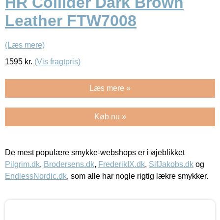
HR Collider Dark Brown
Leather FTW7008
(Læs mere)
1595
kr.
(Vis fragtpris)
Læs mere »
Køb nu »
De mest populære smykke-webshops er i øjeblikket
Pilgrim.dk
,
Brodersens.dk
,
FrederikIX.dk
,
SifJakobs.dk
og
EndlessNordic.dk
, som alle har nogle rigtig lækre smykker.