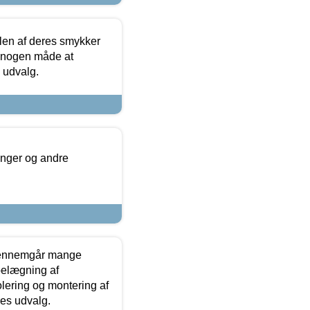
len af deres smykker
å nogen måde at
s udvalg.
inger og andre
gennemgår mange
 belægning af
olering og montering af
res udvalg.