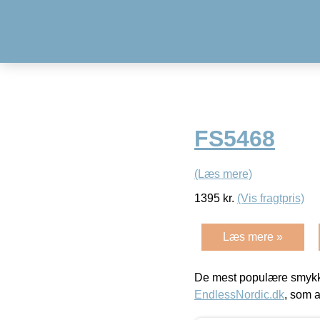
FS5468
(Læs mere)
1395
kr.
(Vis fragtpris)
Læs mere »
De mest populære smykk
EndlessNordic.dk
, som a