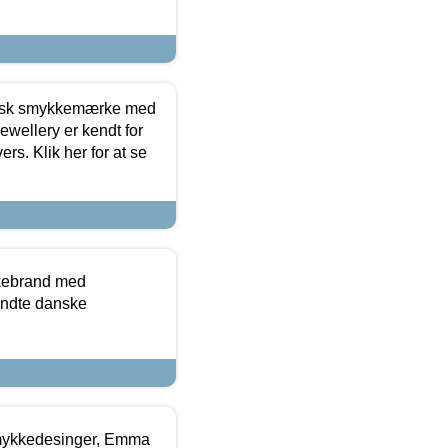
dansk smykkemærke med
ewellery er kendt for
ers. Klik her for at se
kkebrand med
ndte danske
mykkedesinger, Emma