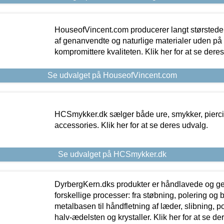
HouseofVincent.com producerer langt størstede
af genanvendte og naturlige materialer uden p
kompromittere kvaliteten. Klik her for at se dere
Se udvalget på HouseofVincent.com
HCSmykker.dk sælger både ure, smykker, pierc
accessories. Klik her for at se deres udvalg.
Se udvalget på HCSmykker.dk
DyrbergKern.dks produkter er håndlavede og 
forskellige processer: fra støbning, polering og
metalbasen til håndfletning af læder, slibning, p
halv-ædelsten og krystaller. Klik her for at se de