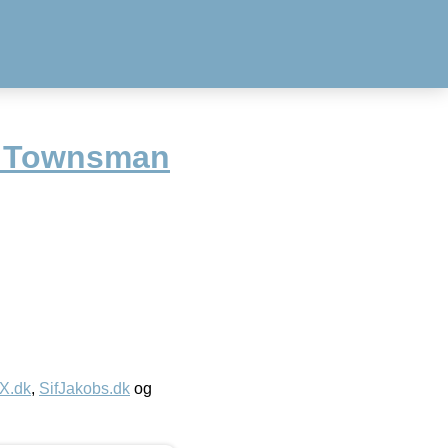
r Townsman
IX.dk
,
SifJakobs.dk
og