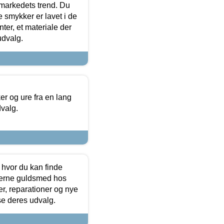
markedets trend. Du
e smykker er lavet i de
ter, et materiale der
udvalg.
 og ure fra en lang
dvalg.
 hvor du kan finde
terne guldsmed hos
r, reparationer og nye
se deres udvalg.