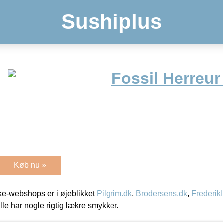
Sushiplus
Fossil Herreu
Køb nu »
e-webshops er i øjeblikket
Pilgrim.dk
,
Brodersens.dk
,
Frederik
lle har nogle rigtig lækre smykker.