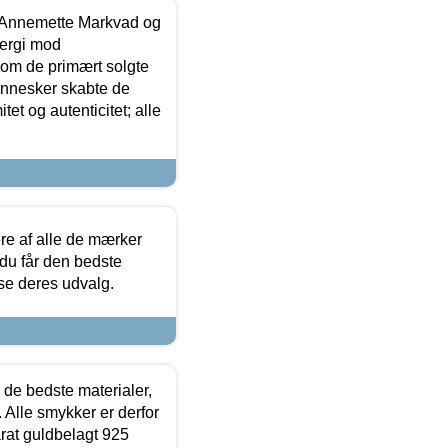
- Annemette Markvad og
ergi mod
som de primært solgte
mennesker skabte de
et og autenticitet; alle
.
re af alle de mærker
 du får den bedste
 se deres udvalg.
 de bedste materialer,
 Alle smykker er derfor
arat guldbelagt 925