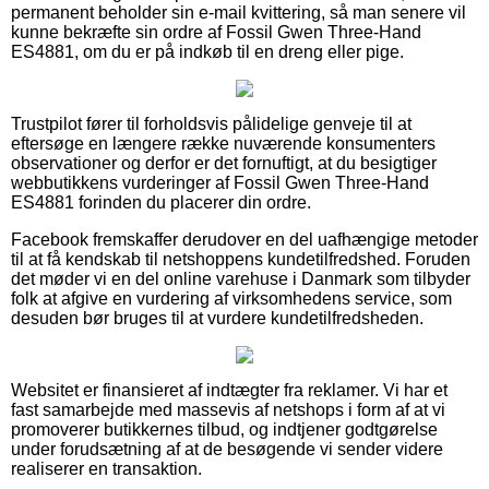
permanent beholder sin e-mail kvittering, så man senere vil
kunne bekræfte sin ordre af Fossil Gwen Three-Hand
ES4881, om du er på indkøb til en dreng eller pige.
Trustpilot fører til forholdsvis pålidelige genveje til at
eftersøge en længere række nuværende konsumenters
observationer og derfor er det fornuftigt, at du besigtiger
webbutikkens vurderinger af Fossil Gwen Three-Hand
ES4881 forinden du placerer din ordre.
Facebook fremskaffer derudover en del uafhængige metoder
til at få kendskab til netshoppens kundetilfredshed. Foruden
det møder vi en del online varehuse i Danmark som tilbyder
folk at afgive en vurdering af virksomhedens service, som
desuden bør bruges til at vurdere kundetilfredsheden.
Websitet er finansieret af indtægter fra reklamer. Vi har et
fast samarbejde med massevis af netshops i form af at vi
promoverer butikkernes tilbud, og indtjener godtgørelse
under forudsætning af at de besøgende vi sender videre
realiserer en transaktion.