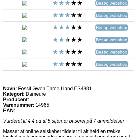
Besøg webshop
Besøg webshop
Besøg webshop
Besøg webshop
Besøg webshop
Besøg webshop
Navn:
Fossil Gwen Three-Hand ES4881
Kategori:
Dameure
Producent:
Varenummer:
14965
EAN:
Vurderet til
4.4
ud af 5 stjerner baseret på
7
anmeldelser
Masser af online selskaber tildeler til alt held en række
forskellige leveringsudgaver. En af de mest populære er p.t.