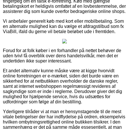
fingerpeg om en falsk e-forretning. Køb med gængse
betalingskort er heldigvis omfattet af en lovbestemmelse, der
assisterer dig som kunde overfor bedrageriske online shops.
Vi anbefaler generelt køb med kort eller mobilbetaling. Som
en alternativ mulighed kan du vælge et afdragstilbud som fx
ViaBill, ifald du gerne vil betale beløbet ude i fremtiden.
Forud for at folk køber i en forhandler på nettet behøver de
uden tvivl få overblik over dens handelsvilkår, men det er
undertiden ikke super interessant.
Et andet alternativ kunne måske være at kigge hvorvidt
online forretningen er e-mærket, siden det burde være en
sikkerhed for at netbutikken overholder de danske regler,
samt at internet webshoppen regelmæssigt revideres af
sagkyndige som er inde i reglerne. Derudover giver det dig
mulighed for hjælpende service, hvis du udsættes for
udfordringer som følge af din bestilling.
Yderligere tilråder vi at man er hensynstagende til de mest
vitale betingelser der har indflydelse på ordren, eksempelvis
hvilken ombytningsrettighed online butikken tilsikrer. I den
sammenhæng er det på samme måde essesentielt, at man