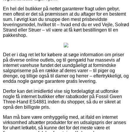
En hel del butikker på nettet garanterer fragt uden gebyr,
men oftest er det så præmissen at du aftager for en bestemt
sum. I øvrigt kan du snuppe den mest prisbevidste
leveringsmodel, hvilket tit – hvad end du er ved Vejle, Solrød
Strand eller Struer – vil være at få kørt bestillingen til en
pakkeshop.
Det er i dag ret let for købere at søge information om priser
på diverse online outlets, og til gengæld har massevis af
internet varehuse fundet det uundgåeligt at formindske
salgspriserne på en række af deres varer – til piger og
drenge, og tillige også til damer og herrer – eftertrykkeligt, og
endda nogle gange garantere gratis levering.
Derfor kan det imidlertid vise sig fordelagtigt at udforske
nogle få internet butikker efter rabatkoder på Fossil Gwen
Three-Hand ES4881 inden du shopper, så du er sikret at
opnå den billigste pris.
Man må bare være omhyggelig med, at ifald en internet
virksomhed afsætter produkter for en udsalgspris der anses
for uhørt letkøbt, så kunne det for det meste være et