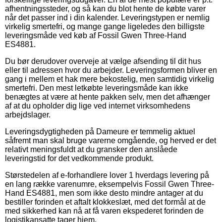
afhentningssteder, og så kan du blot hente de købte varer
når det passer ind i din kalender. Leveringstypen er nemlig
virkelig smertefri, og mange gange ligeledes den billigste
leveringsmåde ved køb af Fossil Gwen Three-Hand
ES4881.
Du bør derudover overveje at vælge afsending til dit hus
eller til adressen hvor du arbejder. Leveringsformen bliver en
gang i mellem et hak mere bekostelig, men samtidig virkelig
smertefri. Den mest letkøbte leveringsmåde kan ikke
benægtes at være at hente pakken selv, men det afhænger
af at du opholder dig lige ved internet virksomhedens
arbejdslager.
Leveringsdygtigheden på Dameure er temmelig aktuel
såfremt man skal bruge varerne omgående, og herved er det
relativt meningsfuldt at du gransker den anslåede
leveringstid for det vedkommende produkt.
Størstedelen af e-forhandlere lover 1 hverdags levering på
en lang række varenumre, eksempelvis Fossil Gwen Three-
Hand ES4881, men som ikke desto mindre antager at du
bestiller forinden et aftalt klokkeslæt, med det formål at de
med sikkerhed kan nå at få varen ekspederet forinden de
logistikansatte tager hjem.