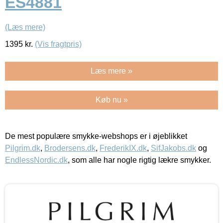
ES4881
(Læs mere)
1395
kr.
(Vis fragtpris)
Læs mere »
Køb nu »
De mest populære smykke-webshops er i øjeblikket
Pilgrim.dk
,
Brodersens.dk
,
FrederikIX.dk
,
SifJakobs.dk
og
EndlessNordic.dk
, som alle har nogle rigtig lækre smykker.