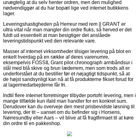
unægtelig at du selv henter ordren, men den mulighed
nødvendiggør at du har bopæl lige ved internet butikkens
lager.
Leveringshastigheden på Herreur med rem || GRANT er
ultra vital når man mangler din ordre fluks, så herved er det
fuldt ud essentielt at man besigtiger det anslåede
leveringstidspunkt ved den relevante vare.
Masser af internet virksomheder tilsiger levering på blot en
enkelt hverdag på en række af deres varenumre,
eksempelvis FOSSIL Grant pilot chronograph armbåndsur i
stål med blå skive og brun læderrem, men som trods alt er
underforstået at du bestiller før et nøjagtigt tidspunkt, så at
de højst sandsynligt kan nå at få produkterne fikset forud for
at lagermedarbejderne får fri.
Indtil flere internet forretninger tilbyder portofri levering, men i
mange tilfælde kun ifald man handler for en konkret sum.
Derudover kan du overveje den mest prisbevidste løsning til
levering, der tit – uanset om du befinder sig i Horsens,
Nørresundby eller Aars – vil blive at få fragtfirmaet til at køre
din ordre til en pakkeshop.