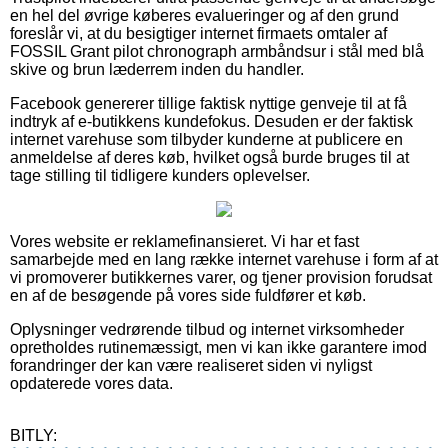
en hel del øvrige køberes evalueringer og af den grund
foreslår vi, at du besigtiger internet firmaets omtaler af
FOSSIL Grant pilot chronograph armbåndsur i stål med blå
skive og brun læderrem inden du handler.
Facebook genererer tillige faktisk nyttige genveje til at få
indtryk af e-butikkens kundefokus. Desuden er der faktisk
internet varehuse som tilbyder kunderne at publicere en
anmeldelse af deres køb, hvilket også burde bruges til at
tage stilling til tidligere kunders oplevelser.
Vores website er reklamefinansieret. Vi har et fast
samarbejde med en lang række internet varehuse i form af at
vi promoverer butikkernes varer, og tjener provision forudsat
en af de besøgende på vores side fuldfører et køb.
Oplysninger vedrørende tilbud og internet virksomheder
opretholdes rutinemæssigt, men vi kan ikke garantere imod
forandringer der kan være realiseret siden vi nyligst
opdaterede vores data.
BITLY: