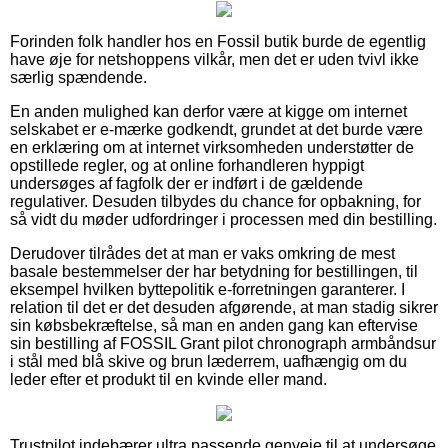
Forinden folk handler hos en Fossil butik burde de egentlig
have øje for netshoppens vilkår, men det er uden tvivl ikke
særlig spændende.
En anden mulighed kan derfor være at kigge om internet
selskabet er e-mærke godkendt, grundet at det burde være
en erklæring om at internet virksomheden understøtter de
opstillede regler, og at online forhandleren hyppigt
undersøges af fagfolk der er indført i de gældende
regulativer. Desuden tilbydes du chance for opbakning, for
så vidt du møder udfordringer i processen med din bestilling.
Derudover tilrådes det at man er vaks omkring de mest
basale bestemmelser der har betydning for bestillingen, til
eksempel hvilken byttepolitik e-forretningen garanterer. I
relation til det er det desuden afgørende, at man stadig sikrer
sin købsbekræftelse, så man en anden gang kan eftervise
sin bestilling af FOSSIL Grant pilot chronograph armbåndsur
i stål med blå skive og brun læderrem, uafhængig om du
leder efter et produkt til en kvinde eller mand.
Trustpilot indebærer ultra passende genveje til at undersøge