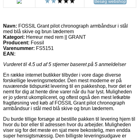
Besøg webshop
Navn:
FOSSIL Grant pilot chronograph armbåndsur i stål
med blå skive og brun læderrem
Kategori:
Herreur med rem || GRANT
Producent:
Fossil
Varenummer:
FS5151
EAN:
Vurderet til
4.5
ud af 5 stjerner baseret på
5
anmeldelser
En række internet butikker tilbyder i vore dage diverse
forskellige leveringsmetoder. Den mest moderne er på
nuværende tidspunkt levering til en pakkeshop, hvor det er
nemt for dig at hente dine varer når du har lyst. Muligheden
er jo yderst ukompliceret, og oftest også den mest letkøbte
fragtløsning ved køb af FOSSIL Grant pilot chronograph
armbåndsur i stål med blå skive og brun læderrem.
Du burde tillige forsøge at bestille pakken til levering hjem til
hvor du bor eller til adressen hvor du arbejder. Muligheden
viser sig for det meste en sjat mere bekostelig, men endda
super hensigtsmæssig. Den billigste leveringsudgave er