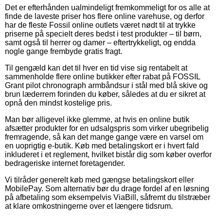
Det er efterhånden ualmindeligt fremkommeligt for os alle at
finde de laveste priser hos flere online varehuse, og derfor
har de fleste Fossil online outlets været nødt til at trykke
priserne på specielt deres bedst i test produkter – til børn,
samt også til herrer og damer – eftertrykkeligt, og endda
nogle gange frembyde gratis fragt.
Til gengæld kan det til hver en tid vise sig rentabelt at
sammenholde flere online butikker efter rabat på FOSSIL
Grant pilot chronograph armbåndsur i stål med blå skive og
brun læderrem forinden du køber, således at du er sikret at
opnå den mindst kostelige pris.
Man bør alligevel ikke glemme, at hvis en online butik
afsætter produkter for en udsalgspris som virker ubegribelig
fremragende, så kan det mange gange være en varsel om
en uoprigtig e-butik. Køb med betalingskort er i hvert fald
inkluderet i et reglement, hvilket bistår dig som køber overfor
bedrageriske internet foretagender.
Vi tilråder generelt køb med gængse betalingskort eller
MobilePay. Som alternativ bør du drage fordel af en løsning
på afbetaling som eksempelvis ViaBill, såfremt du tilstræber
at klare omkostningerne over et længere tidsrum.