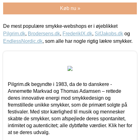
Køb nu »
De mest populære smykke-webshops er i øjeblikket
Pilgrim.dk
,
Brodersens.dk
,
FrederikIX.dk
,
SifJakobs.dk
og
EndlessNordic.dk
, som alle har nogle rigtig lækre smykker.
Pilgrim.dk begyndte i 1983, da de to danskere -
Annemette Markvad og Thomas Adamsen – rettede
deres innovative energi mod smykkedesign og
fremstillede unikke smykker, som de primært solgte på
festivaler. Med stor kærlighed til musik og mennesker
skabte de smykker, som afspejlede deres spontanitet,
intimitet og autenticitet; alle dybtfølte værdier. Klik her for
at se deres udvalg.