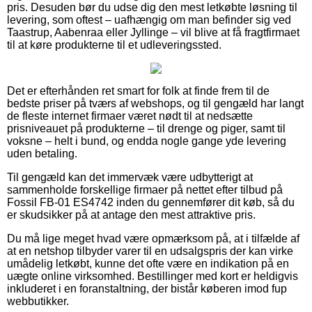
pris. Desuden bør du udse dig den mest letkøbte løsning til
levering, som oftest – uafhængig om man befinder sig ved
Taastrup, Aabenraa eller Jyllinge – vil blive at få fragtfirmaet
til at køre produkterne til et udleveringssted.
Det er efterhånden ret smart for folk at finde frem til de
bedste priser på tværs af webshops, og til gengæld har langt
de fleste internet firmaer været nødt til at nedsætte
prisniveauet på produkterne – til drenge og piger, samt til
voksne – helt i bund, og endda nogle gange yde levering
uden betaling.
Til gengæld kan det immervæk være udbytterigt at
sammenholde forskellige firmaer på nettet efter tilbud på
Fossil FB-01 ES4742 inden du gennemfører dit køb, så du
er skudsikker på at antage den mest attraktive pris.
Du må lige meget hvad være opmærksom på, at i tilfælde af
at en netshop tilbyder varer til en udsalgspris der kan virke
umådelig letkøbt, kunne det ofte være en indikation på en
uægte online virksomhed. Bestillinger med kort er heldigvis
inkluderet i en foranstaltning, der bistår køberen imod fup
webbutikker.