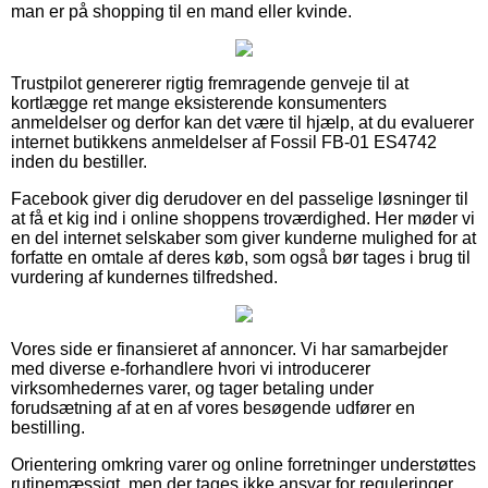
man er på shopping til en mand eller kvinde.
Trustpilot genererer rigtig fremragende genveje til at
kortlægge ret mange eksisterende konsumenters
anmeldelser og derfor kan det være til hjælp, at du evaluerer
internet butikkens anmeldelser af Fossil FB-01 ES4742
inden du bestiller.
Facebook giver dig derudover en del passelige løsninger til
at få et kig ind i online shoppens troværdighed. Her møder vi
en del internet selskaber som giver kunderne mulighed for at
forfatte en omtale af deres køb, som også bør tages i brug til
vurdering af kundernes tilfredshed.
Vores side er finansieret af annoncer. Vi har samarbejder
med diverse e-forhandlere hvori vi introducerer
virksomhedernes varer, og tager betaling under
forudsætning af at en af vores besøgende udfører en
bestilling.
Orientering omkring varer og online forretninger understøttes
rutinemæssigt, men der tages ikke ansvar for reguleringer