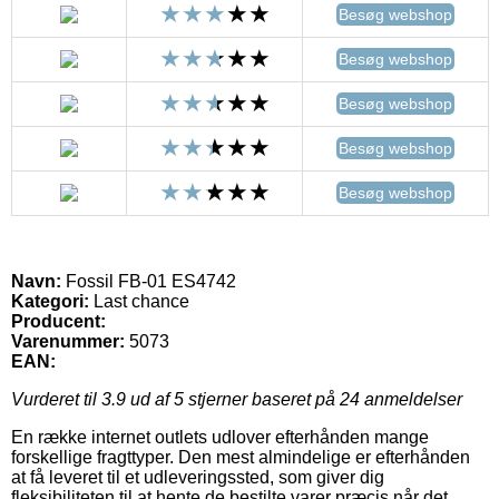
Besøg webshop
Besøg webshop
Besøg webshop
Besøg webshop
Besøg webshop
Navn:
Fossil FB-01 ES4742
Kategori:
Last chance
Producent:
Varenummer:
5073
EAN:
Vurderet til
3.9
ud af 5 stjerner baseret på
24
anmeldelser
En række internet outlets udlover efterhånden mange
forskellige fragttyper. Den mest almindelige er efterhånden
at få leveret til et udleveringssted, som giver dig
fleksibiliteten til at hente de bestilte varer præcis når det