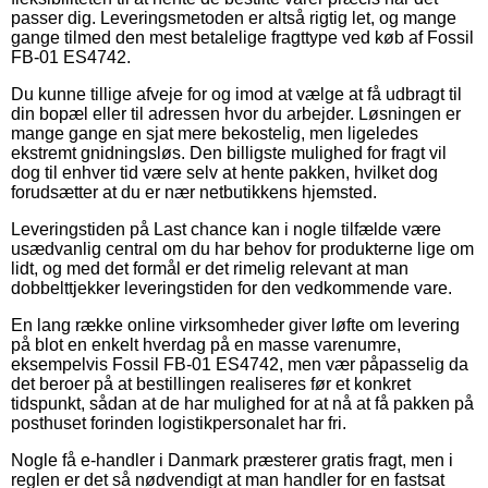
passer dig. Leveringsmetoden er altså rigtig let, og mange
gange tilmed den mest betalelige fragttype ved køb af Fossil
FB-01 ES4742.
Du kunne tillige afveje for og imod at vælge at få udbragt til
din bopæl eller til adressen hvor du arbejder. Løsningen er
mange gange en sjat mere bekostelig, men ligeledes
ekstremt gnidningsløs. Den billigste mulighed for fragt vil
dog til enhver tid være selv at hente pakken, hvilket dog
forudsætter at du er nær netbutikkens hjemsted.
Leveringstiden på Last chance kan i nogle tilfælde være
usædvanlig central om du har behov for produkterne lige om
lidt, og med det formål er det rimelig relevant at man
dobbelttjekker leveringstiden for den vedkommende vare.
En lang række online virksomheder giver løfte om levering
på blot en enkelt hverdag på en masse varenumre,
eksempelvis Fossil FB-01 ES4742, men vær påpasselig da
det beroer på at bestillingen realiseres før et konkret
tidspunkt, sådan at de har mulighed for at nå at få pakken på
posthuset forinden logistikpersonalet har fri.
Nogle få e-handler i Danmark præsterer gratis fragt, men i
reglen er det så nødvendigt at man handler for en fastsat