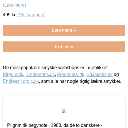
(Læs mere)
499
kr.
(Vis fragtpris)
Læs mere »
Køb nu »
De mest populære smykke-webshops er i øjeblikket
Pilgrim.dk
,
Brodersens.dk
,
FrederikIX.dk
,
SifJakobs.dk
og
EndlessNordic.dk
, som alle har nogle rigtig lækre smykker.
Pilgrim.dk begyndte i 1983, da de to danskere -