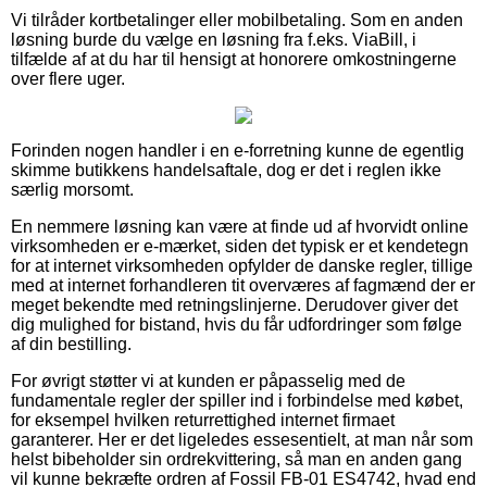
Vi tilråder kortbetalinger eller mobilbetaling. Som en anden
løsning burde du vælge en løsning fra f.eks. ViaBill, i
tilfælde af at du har til hensigt at honorere omkostningerne
over flere uger.
Forinden nogen handler i en e-forretning kunne de egentlig
skimme butikkens handelsaftale, dog er det i reglen ikke
særlig morsomt.
En nemmere løsning kan være at finde ud af hvorvidt online
virksomheden er e-mærket, siden det typisk er et kendetegn
for at internet virksomheden opfylder de danske regler, tillige
med at internet forhandleren tit overværes af fagmænd der er
meget bekendte med retningslinjerne. Derudover giver det
dig mulighed for bistand, hvis du får udfordringer som følge
af din bestilling.
For øvrigt støtter vi at kunden er påpasselig med de
fundamentale regler der spiller ind i forbindelse med købet,
for eksempel hvilken returrettighed internet firmaet
garanterer. Her er det ligeledes essesentielt, at man når som
helst bibeholder sin ordrekvittering, så man en anden gang
vil kunne bekræfte ordren af Fossil FB-01 ES4742, hvad end