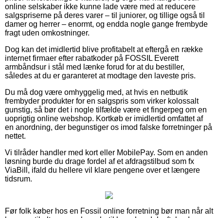
online selskaber ikke kunne lade være med at reducere
salgspriserne på deres varer – til juniorer, og tillige også til
damer og herrer – enormt, og endda nogle gange frembyde
fragt uden omkostninger.
Dog kan det imidlertid blive profitabelt at eftergå en række
internet firmaer efter rabatkoder på FOSSIL Everett
armbåndsur i stål med lænke forud for at du bestiller,
således at du er garanteret at modtage den laveste pris.
Du må dog være omhyggelig med, at hvis en netbutik
frembyder produkter for en salgspris som virker kolossalt
gunstig, så bør det i nogle tilfælde være et fingerpeg om en
uoprigtig online webshop. Kortkøb er imidlertid omfattet af
en anordning, der begunstiger os imod falske forretninger på
nettet.
Vi tilråder handler med kort eller MobilePay. Som en anden
løsning burde du drage fordel af et afdragstilbud som fx
ViaBill, ifald du hellere vil klare pengene over et længere
tidsrum.
Før folk køber hos en Fossil online forretning bør man når alt