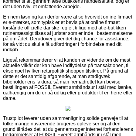
kommer til alt gennemlæse butikkens handelsaftale, dog er
det uden tvivl et omfattende arbejde.
En nem løsning kan derfor være at se hvorvidt online firmaet
er e-mærket, som typisk er et bevis på at online firmaet
forstår de officielle danske regler, tillige med at e-butikken
rutinemæssigt tilses af jurister som er inde i bestemmelserne
på området. Derudover giver det dig chance for assistance,
for så vidt du skulle få udfordringer i forbindelse med dit
indkøb.
Ligeså rekommanderer vi at kunden er vidende om de mest
aktuelle vilkår der kan have indflydelse på transaktionen, til
eksempel hvilken returpolitik shoppen tilsikrer. På grund af
dette er det samtidig afgørende, at man stadigvæk
bibeholder ens faktura, så man fremadrettet kan bevise
bestillingen af FOSSIL Everett armbåndsur i stål med lænke,
uafhængig om du er på udkig efter produkter til en herre eller
dame.
Trustpilot leverer uden sammenligning solide genveje til at
tolke mange nuværende brugeres oplevelser og af den
grund tilrådes det, at du gennemsøger internet forhandlerens
bedømmelser af FOSSIL Everett armbåndsur i stål med