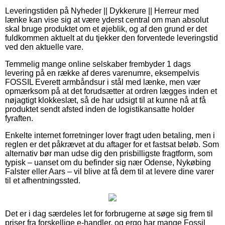
Leveringstiden på Nyheder || Dykkerure || Herreur med
lænke kan vise sig at være yderst central om man absolut
skal bruge produktet om et øjeblik, og af den grund er det
fuldkommen aktuelt at du tjekker den forventede leveringstid
ved den aktuelle vare.
Temmelig mange online selskaber frembyder 1 dags
levering på en række af deres varenumre, eksempelvis
FOSSIL Everett armbåndsur i stål med lænke, men vær
opmærksom på at det forudsætter at ordren lægges inden et
nøjagtigt klokkeslæt, så de har udsigt til at kunne nå at få
produktet sendt afsted inden de logistikansatte holder
fyraften.
Enkelte internet forretninger lover fragt uden betaling, men i
reglen er det påkrævet at du aftager for et fastsat beløb. Som
alternativ bør man udse dig den prisbilligste fragtform, som
typisk – uanset om du befinder sig nær Odense, Nykøbing
Falster eller Aars – vil blive at få dem til at levere dine varer
til et afhentningssted.
Det er i dag særdeles let for forbrugerne at søge sig frem til
priser fra forskellige e-handler, og ergo har mange Fossil