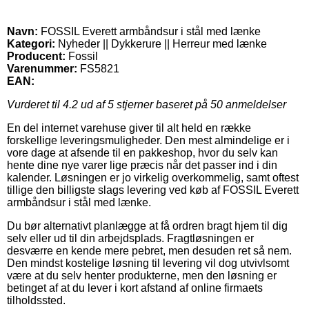
Navn:
FOSSIL Everett armbåndsur i stål med lænke
Kategori:
Nyheder || Dykkerure || Herreur med lænke
Producent:
Fossil
Varenummer:
FS5821
EAN:
Vurderet til
4.2
ud af 5 stjerner baseret på
50
anmeldelser
En del internet varehuse giver til alt held en række
forskellige leveringsmuligheder. Den mest almindelige er i
vore dage at afsende til en pakkeshop, hvor du selv kan
hente dine nye varer lige præcis når det passer ind i din
kalender. Løsningen er jo virkelig overkommelig, samt oftest
tillige den billigste slags levering ved køb af FOSSIL Everett
armbåndsur i stål med lænke.
Du bør alternativt planlægge at få ordren bragt hjem til dig
selv eller ud til din arbejdsplads. Fragtløsningen er
desværre en kende mere pebret, men desuden ret så nem.
Den mindst kostelige løsning til levering vil dog utvivlsomt
være at du selv henter produkterne, men den løsning er
betinget af at du lever i kort afstand af online firmaets
tilholdssted.