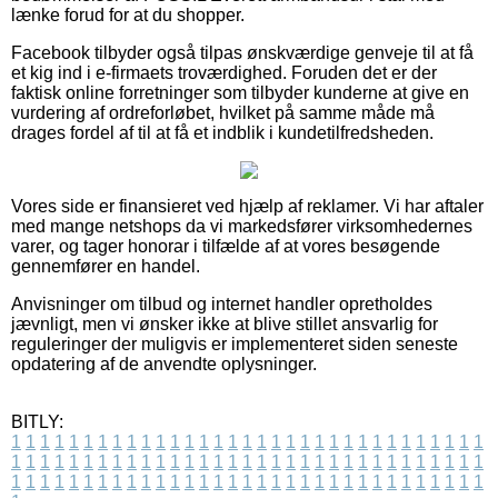
lænke forud for at du shopper.
Facebook tilbyder også tilpas ønskværdige genveje til at få
et kig ind i e-firmaets troværdighed. Foruden det er der
faktisk online forretninger som tilbyder kunderne at give en
vurdering af ordreforløbet, hvilket på samme måde må
drages fordel af til at få et indblik i kundetilfredsheden.
Vores side er finansieret ved hjælp af reklamer. Vi har aftaler
med mange netshops da vi markedsfører virksomhedernes
varer, og tager honorar i tilfælde af at vores besøgende
gennemfører en handel.
Anvisninger om tilbud og internet handler opretholdes
jævnligt, men vi ønsker ikke at blive stillet ansvarlig for
reguleringer der muligvis er implementeret siden seneste
opdatering af de anvendte oplysninger.
BITLY:
1
1
1
1
1
1
1
1
1
1
1
1
1
1
1
1
1
1
1
1
1
1
1
1
1
1
1
1
1
1
1
1
1
1
1
1
1
1
1
1
1
1
1
1
1
1
1
1
1
1
1
1
1
1
1
1
1
1
1
1
1
1
1
1
1
1
1
1
1
1
1
1
1
1
1
1
1
1
1
1
1
1
1
1
1
1
1
1
1
1
1
1
1
1
1
1
1
1
1