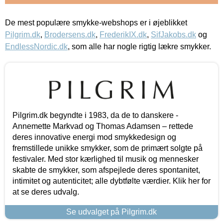
De mest populære smykke-webshops er i øjeblikket
Pilgrim.dk
,
Brodersens.dk
,
FrederikIX.dk
,
SifJakobs.dk
og
EndlessNordic.dk
, som alle har nogle rigtig lækre smykker.
Pilgrim.dk begyndte i 1983, da de to danskere -
Annemette Markvad og Thomas Adamsen – rettede
deres innovative energi mod smykkedesign og
fremstillede unikke smykker, som de primært solgte på
festivaler. Med stor kærlighed til musik og mennesker
skabte de smykker, som afspejlede deres spontanitet,
intimitet og autenticitet; alle dybtfølte værdier. Klik her for
at se deres udvalg.
Se udvalget på Pilgrim.dk