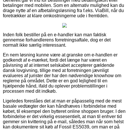
Generelt går vi ind for bestillinger med betalingskort eller
betalinger med mobilen. Som en alternativ mulighed kan du
drage nytte af en afbetalingsløsning fra f.eks. ViaBill, når du
foretrækker at klare omkostningerne ude i fremtiden.
Inden folk bestiller på en e-handler kan man faktisk
gennemse forhandlerens forretningsaftale, dog er det
normalt ikke særlig interessant.
En nem løsning kunne være at granske om e-handlen er
godkendt af e-mærket, fordi det længe har været en
påvisning af at internet selskabet accepterer gældende
dansk lovgivning, tillige med at forretningen jævnligt
evalueres af jurister der har den nødvendige knowhow om
reglerne på området. Dette er en god lejlighed til en
hjælpende hånd, ifald du oplever problemstillinger i
processen med dit indkøb.
Ligeledes foreslåes det at man er påpasselig med de mest
basale vedtægter der kan håndhæves i forbindelse med
købet, til eksempel den bytteret online shoppen bruger. I den
forbindelse er det virkelig essesentielt, at man til enhver tid
gemmer sin kvittering på e-mail, således man når som helst
kan dokumentere sit køb af Fossil ES5039, om man er på