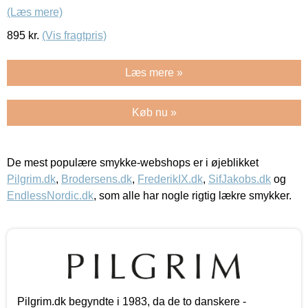
(Læs mere)
895
kr.
(Vis fragtpris)
Læs mere »
Køb nu »
De mest populære smykke-webshops er i øjeblikket
Pilgrim.dk
,
Brodersens.dk
,
FrederikIX.dk
,
SifJakobs.dk
og
EndlessNordic.dk
, som alle har nogle rigtig lækre smykker.
Pilgrim.dk begyndte i 1983, da de to danskere -