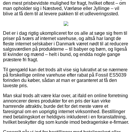
den mest prisbevidste mulighed for fragt, hvilket oftest – om
man opholder sig i Næstved, Værløse eller Jyllinge – vil
blive at få dem til at levere pakken til et udleveringssted.
Det er i dag rigtig ukompliceret for os alle at søge sig frem til
priser på tværs af internet varehuse, og altså har langt de
fleste internet selskaber i Danmark været nødt til at reducere
salgsværdien på produkterne – til babyer og børn, og ligeså
til kvinder og mænd – helt i bund, og endda nogle gange
præstere fri fragt.
Til gengæld kan det trods alt vise sig lukrativt at se nærmere
på forskellige online varehuse efter rabat på Fossil ES5039
forinden du køber, sådan at man er garanteret at få den
laveste pris.
Man skal trods alt være klar over, at ifald en online forretning
annoncerer deres produkter for en pris der kan virke
hamrende attraktiv, burde det for det meste være et
faresignal om en uoprigtig internet virksomhed. Bestillinger
med betalingskort er heldigvis inkluderet i en foranstaltning,
hvilket beskytter dig som kunde imod bedrageriske e-firmaer.