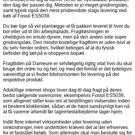
den dag der passer dig. Metoden er jo meget gnidningsløs,
samt typisk også den mest prisbevidste slags levering ved
køb af Fossil ES5039.
Du bør lige så vel planlægge at få pakken leveret til hvor du
bor eller ud til din arbejdsplads. Fragtløsningen er
uheldigvis en smule dyrere, men på den anden side super
gnidningsløs. Den mindst kostelige fragtform er uden tvivl at
du selv henter ordren, hvilket betinges af at du fysisk
befinder dig tæt på e-shoppens bopæl.
Fragttiden på Dameure er selvfølgelig rigtig vital hvis du skal
bruge din ordre nu og her, og med det formål er det tydeligvis
væsentligt at vi finder tidshorisonten for levering på det
respektive produkt.
Adskillige internet shops lover dag-til-dag fragt på deres
bedst sælgende varenumre, eksempelvis Fossil ES5039,
som alligevel stiller krav om at bestillingen indsendes inden
et bestemt klokkeslæt, sådan at de højst sandsynligt kan nå
at få varerne afsendt før lagermedarbejderne tager hjem.
Indtil flere internet virksomheder yder levering uden
omkostninger, men undertiden kræves det at der erhverves
for et fastslået beløb. Som alternativ skal man beslutte sig for