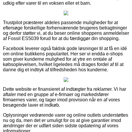
udkig efter varer til en voksen eller et barn.
Trustpilot præsterer aldeles passende muligheder for at
eftersøge forskellige forhenværende brugeres betragtninger
og derfor støtter vi, at du beser online shoppens anmeldelser
af Fossil ES5039 forud for at du færdiggør din shopping.
Facebook leverer også faktisk gode løsninger til at få en idé
om online butikkens popularitet. Her ser vi endda e-shops
som giver kunderne mulighed for at ytre en omtale af
købsoplevelsen, hvilket ligeledes må drages fordel af til at
danne dig et indtryk af tilfredsheden hos kunderne.
Dette website er finansieret af indtægter fra reklamer. Vi har
aftaler med en gruppe af e-firmaer og markedsfører
firmaernes varer, og tager imod provision når en af vores
besøgende laver et indkøb.
Oplysninger vedrørende varer og online outlets understøttes
nu og da, men det er umuligt for os at give garantier imod
ændringer der er udført siden sidste opdatering af vores
informationer.