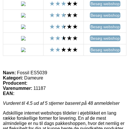
Besøg webshop
Besøg webshop
Besøg webshop
Besøg webshop
Besøg webshop
Navn:
Fossil ES5039
Kategori:
Dameure
Producent:
Varenummer:
11187
EAN:
Vurderet til
4.5
ud af 5 stjerner baseret på
48
anmeldelser
Adskillige internet webshops tildeler i øjeblikket en lang
række forskellige former for levering. En af de mest
almindelige er nu til dags pakkeshoppen, hvor det nemlig er
ret fleksibelt for dig at kunne hente de nyindkøbte produkter