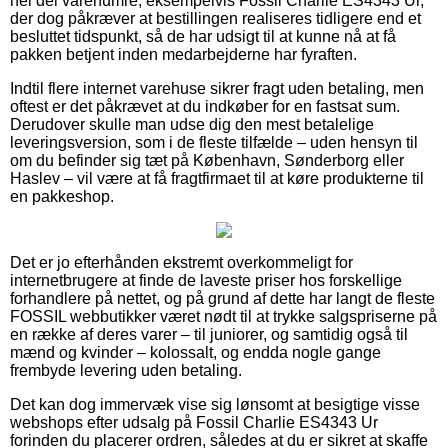
hel del varenumre, eksempelvis Fossil Charlie ES4343 Ur,
der dog påkræver at bestillingen realiseres tidligere end et
besluttet tidspunkt, så de har udsigt til at kunne nå at få
pakken betjent inden medarbejderne har fyraften.
Indtil flere internet varehuse sikrer fragt uden betaling, men
oftest er det påkrævet at du indkøber for en fastsat sum.
Derudover skulle man udse dig den mest betalelige
leveringsversion, som i de fleste tilfælde – uden hensyn til
om du befinder sig tæt på København, Sønderborg eller
Haslev – vil være at få fragtfirmaet til at køre produkterne til
en pakkeshop.
Det er jo efterhånden ekstremt overkommeligt for
internetbrugere at finde de laveste priser hos forskellige
forhandlere på nettet, og på grund af dette har langt de fleste
FOSSIL webbutikker været nødt til at trykke salgspriserne på
en række af deres varer – til juniorer, og samtidig også til
mænd og kvinder – kolossalt, og endda nogle gange
frembyde levering uden betaling.
Det kan dog immervæk vise sig lønsomt at besigtige visse
webshops efter udsalg på Fossil Charlie ES4343 Ur
forinden du placerer ordren, således at du er sikret at skaffe