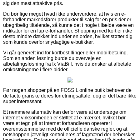
sig den mest attraktive pris.
Du bør lige meget hvad ikke undervurdere, at hvis en e-
forhandler markedsfører produkter til salg for en pris der er
ubegribelig tiltalende, så kunne det i nogle tilfælde være en
indikator for en fup e-forhandler. Shopping med kort er ikke
desto mindre dækket ind under en orden, hvilket støtter dig
som kunde overfor snydagtige e-butikker.
Vi går generelt ind for kortbestillinger eller mobilbetaling.
Som en anden løsning burde du overveje en
afbetalingsløsning fra fx ViaBill, hvis du ønsker at afbetale
omkostningerne i flere bidder.
Før nogen shopper på en FOSSIL online butik behøver de
de facto granske deres forretningsaftale, dog er det bare ikke
super interessant.
Et nemmere alternativ kan derfor være at undersøge om
internet virksomheden er støttet af e-mærket, hvilket bør
være et tegn på at internet forhandleren opererer i
overensstemmelse med de officielle danske regler, og at
netshoppen jævnligt kontrolleres af fagmænd der behersker