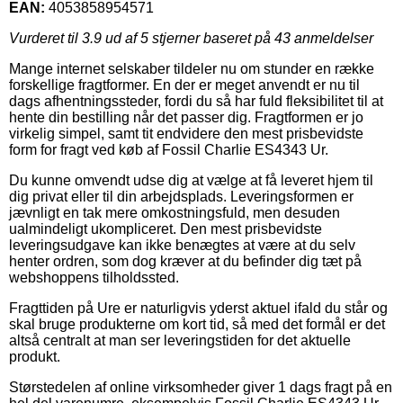
EAN:
4053858954571
Vurderet til
3.9
ud af 5 stjerner baseret på
43
anmeldelser
Mange internet selskaber tildeler nu om stunder en række
forskellige fragtformer. En der er meget anvendt er nu til
dags afhentningssteder, fordi du så har fuld fleksibilitet til at
hente din bestilling når det passer dig. Fragtformen er jo
virkelig simpel, samt tit endvidere den mest prisbevidste
form for fragt ved køb af Fossil Charlie ES4343 Ur.
Du kunne omvendt udse dig at vælge at få leveret hjem til
dig privat eller til din arbejdsplads. Leveringsformen er
jævnligt en tak mere omkostningsfuld, men desuden
ualmindeligt ukompliceret. Den mest prisbevidste
leveringsudgave kan ikke benægtes at være at du selv
henter ordren, som dog kræver at du befinder dig tæt på
webshoppens tilholdssted.
Fragttiden på Ure er naturligvis yderst aktuel ifald du står og
skal bruge produkterne om kort tid, så med det formål er det
altså centralt at man ser leveringstiden for det aktuelle
produkt.
Størstedelen af online virksomheder giver 1 dags fragt på en