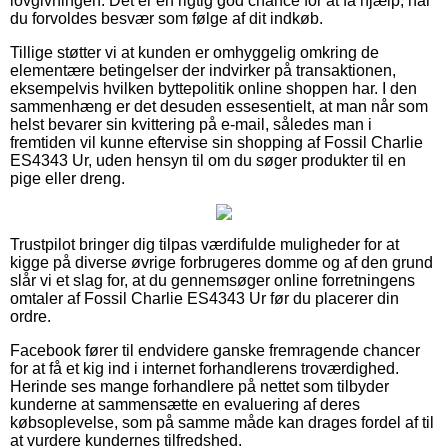
lovgivningen. Det er en rigtig god chance for at få hjælp, når
du forvoldes besvær som følge af dit indkøb.
Tillige støtter vi at kunden er omhyggelig omkring de
elementære betingelser der indvirker på transaktionen,
eksempelvis hvilken byttepolitik online shoppen har. I den
sammenhæng er det desuden essesentielt, at man når som
helst bevarer sin kvittering på e-mail, således man i
fremtiden vil kunne eftervise sin shopping af Fossil Charlie
ES4343 Ur, uden hensyn til om du søger produkter til en
pige eller dreng.
Trustpilot bringer dig tilpas værdifulde muligheder for at
kigge på diverse øvrige forbrugeres domme og af den grund
slår vi et slag for, at du gennemsøger online forretningens
omtaler af Fossil Charlie ES4343 Ur før du placerer din
ordre.
Facebook fører til endvidere ganske fremragende chancer
for at få et kig ind i internet forhandlerens troværdighed.
Herinde ses mange forhandlere på nettet som tilbyder
kunderne at sammensætte en evaluering af deres
købsoplevelse, som på samme måde kan drages fordel af til
at vurdere kundernes tilfredshed.