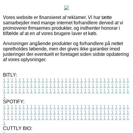
Vores website er finansieret af reklamer. Vi har tætte
samarbejder med mange internet forhandlere derved at vi
promoverer firmaernes produkter, og indhenter honorar i
tilfælde af at en af vores brugere laver et køb.
Anvisninger angående produkter og forhandlere på nettet
opretholdes løbende, men der gives ikke garantier imod
justeringer der eventuelt er foretaget siden sidste opdatering
af vores oplysninger.
BITLY:
1
1
1
1
1
1
1
1
1
1
1
1
1
1
1
1
1
1
1
1
1
1
1
1
1
1
1
1
1
1
1
1
1
1
1
1
1
1
1
1
1
1
1
1
1
1
1
1
1
1
1
1
1
1
1
1
1
1
1
1
1
1
1
1
1
1
1
1
1
1
1
1
1
1
1
1
1
1
1
1
1
1
1
1
1
1
1
1
1
1
1
1
1
1
1
1
1
1
1
1
SPOTIFY:
1
1
1
1
1
1
1
1
1
1
1
1
1
1
1
1
1
1
1
1
1
1
1
1
1
1
1
1
1
1
1
1
1
1
1
1
1
1
1
1
1
1
1
1
1
1
1
1
1
1
1
1
1
1
1
1
1
1
1
1
1
1
1
1
1
1
1
1
1
1
1
1
1
1
1
1
1
1
1
1
1
1
1
1
1
1
1
1
1
1
1
1
1
1
1
1
1
1
1
1
CUTTLY BIO: