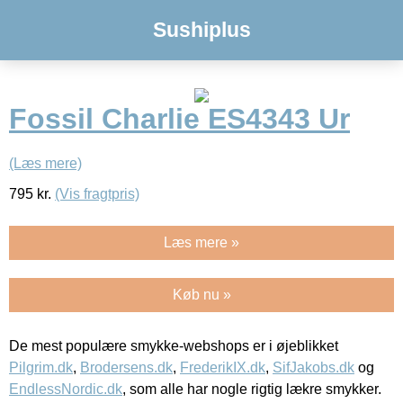
Sushiplus
Fossil Charlie ES4343 Ur
(Læs mere)
795
kr.
(Vis fragtpris)
Læs mere »
Køb nu »
De mest populære smykke-webshops er i øjeblikket
Pilgrim.dk
,
Brodersens.dk
,
FrederikIX.dk
,
SifJakobs.dk
og
EndlessNordic.dk
, som alle har nogle rigtig lækre smykker.