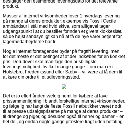
besigtiger den estimerede leveringsdato for det relevante
produkt.
Masser af internet virksomheder lover 1 hverdags levering
på mange af deres produkter, eksempelvis Fossil Cecile
armbåndsur i stål med hvid skive, som alligevel tager
udgangspunkt i at du bestiller forinden et givent klokkeslæt,
så de højst sandsynligt kan nå at få de nye varer betjent før
lagermedarbejderne har fri.
Nogle internet foretagender byder på fragtfri levering, men
for det meste er det betinget af at der indkøbes for en konkret
pris. Derudover skal man tage den prisbilligste
leveringsmulighed, hvilket mange gange – om man er i
Holstebro, Frederikssund eller Sæby – vil være at få dem til
at køre din ordre til et udleveringssted.
Det er jo efterhånden vældig nemt for købere at lave
prissammenligning i blandt forskellige internet virksomheder,
og følgelig har langt de fleste Fossil netbutikker været nødt
til at presse udsalgspriserne på mange af deres produkter –
til drenge og piger, og desuden også til herrer og damer – en
hel del, og endda nogle gange præstere fragt uden betaling.