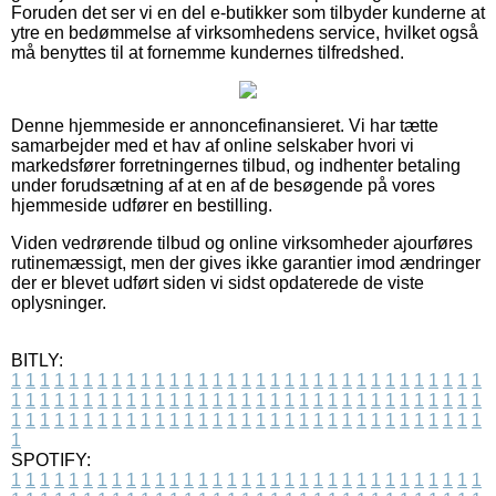
Foruden det ser vi en del e-butikker som tilbyder kunderne at
ytre en bedømmelse af virksomhedens service, hvilket også
må benyttes til at fornemme kundernes tilfredshed.
Denne hjemmeside er annoncefinansieret. Vi har tætte
samarbejder med et hav af online selskaber hvori vi
markedsfører forretningernes tilbud, og indhenter betaling
under forudsætning af at en af de besøgende på vores
hjemmeside udfører en bestilling.
Viden vedrørende tilbud og online virksomheder ajourføres
rutinemæssigt, men der gives ikke garantier imod ændringer
der er blevet udført siden vi sidst opdaterede de viste
oplysninger.
BITLY:
1
1
1
1
1
1
1
1
1
1
1
1
1
1
1
1
1
1
1
1
1
1
1
1
1
1
1
1
1
1
1
1
1
1
1
1
1
1
1
1
1
1
1
1
1
1
1
1
1
1
1
1
1
1
1
1
1
1
1
1
1
1
1
1
1
1
1
1
1
1
1
1
1
1
1
1
1
1
1
1
1
1
1
1
1
1
1
1
1
1
1
1
1
1
1
1
1
1
1
1
SPOTIFY:
1
1
1
1
1
1
1
1
1
1
1
1
1
1
1
1
1
1
1
1
1
1
1
1
1
1
1
1
1
1
1
1
1