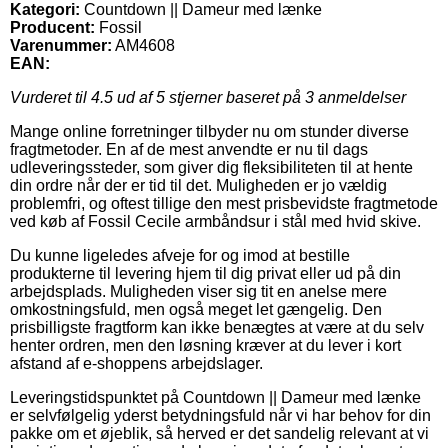
Kategori:
Countdown || Dameur med lænke
Producent:
Fossil
Varenummer:
AM4608
EAN:
Vurderet til
4.5
ud af 5 stjerner baseret på
3
anmeldelser
Mange online forretninger tilbyder nu om stunder diverse
fragtmetoder. En af de mest anvendte er nu til dags
udleveringssteder, som giver dig fleksibiliteten til at hente
din ordre når der er tid til det. Muligheden er jo vældig
problemfri, og oftest tillige den mest prisbevidste fragtmetode
ved køb af Fossil Cecile armbåndsur i stål med hvid skive.
Du kunne ligeledes afveje for og imod at bestille
produkterne til levering hjem til dig privat eller ud på din
arbejdsplads. Muligheden viser sig tit en anelse mere
omkostningsfuld, men også meget let gængelig. Den
prisbilligste fragtform kan ikke benægtes at være at du selv
henter ordren, men den løsning kræver at du lever i kort
afstand af e-shoppens arbejdslager.
Leveringstidspunktet på Countdown || Dameur med lænke
er selvfølgelig yderst betydningsfuld når vi har behov for din
pakke om et øjeblik, så herved er det sandelig relevant at vi