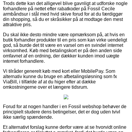
Trods dette kan det alligevel blive gavnligt at udforske nogle
forhandlere på nettet efter rabatkoder på Fossil Cecile
armbåndsur i stål med hvid skive forud for at du færdiggør
din shopping, så du er skråsikker på at modtage den mest
attraktive pris.
Du skal ikke desto mindre være opmærksom på, at hvis en
butik forhandler produkter til en pris som kan virke uendeligt
god, så burde det tit være en varsel om en svindel internet
virksomhed. Køb med betalingskort er på den anden side
omfavnet af en ordning, der dækker kunden imod uægte
internet forhandlere.
Vi tilråder generelt køb med kort eller MobilePay. Som
alternativ kunne du bruge en afbetalingsløsning som fx
ViaBill, i tilfælde af at du higer efter at dække
omkostningerne over et længere tidsrum.
Forud for at nogen handler i en Fossil webshop behøver de
principielt studere dens betingelser, det er dog uden tvivl
ikke særlig spændende.
Et alternativt forslag kunne derfor være at se hvorvidt online