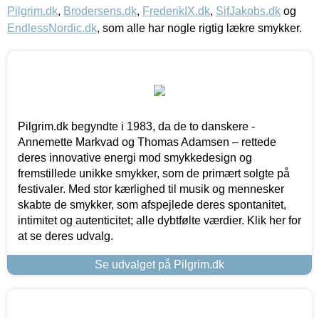
Pilgrim.dk
,
Brodersens.dk
,
FrederikIX.dk
,
SifJakobs.dk
og
EndlessNordic.dk
, som alle har nogle rigtig lækre smykker.
Pilgrim.dk begyndte i 1983, da de to danskere -
Annemette Markvad og Thomas Adamsen – rettede
deres innovative energi mod smykkedesign og
fremstillede unikke smykker, som de primært solgte på
festivaler. Med stor kærlighed til musik og mennesker
skabte de smykker, som afspejlede deres spontanitet,
intimitet og autenticitet; alle dybtfølte værdier. Klik her for
at se deres udvalg.
Se udvalget på Pilgrim.dk