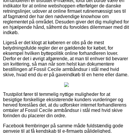
forhandleren er tilsluttet e-mærket, fordi det burde være en
indikator for at online webshoppen efterfølger de danske
retningslinjer, udover at online firmaet rutinemæssigt ses til
af fagmænd der har den nødvendige knowhow om
reglementet på området. Desuden giver det dig mulighed for
en hjælpende hånd, såfremt du forvoldes dilemmaer med dit
indkøb.
Ligeså er det klogt at køberen er obs på de mest
betydningsfulde regler der er gældende for købet, for
eksempel hvilken byttepolitik online forhandleren lover.
Derfor er det i øvrigt afgørende, at man til enhver tid bevarer
sin kvittering, så man når som helst kan dokumentere
bestillingen af Fossil Cecile armbåndsur i stål med hvid
skive, hvad end du er på gaveindkøb til en herre eller dame.
Trustpilot fører til temmelig nyttige muligheder for at
besigtige forskellige eksisterende kunders vurderinger og
herved foreslåes det, at du udforsker internet forhandlerens
omtaler af Fossil Cecile armbåndsur i stål med hvid skive
forinden du placerer din ordre.
Facebook frembringer på samme måde fuldstændig gode
genveje til at få kendskab til e-firmaets pålidelighed.