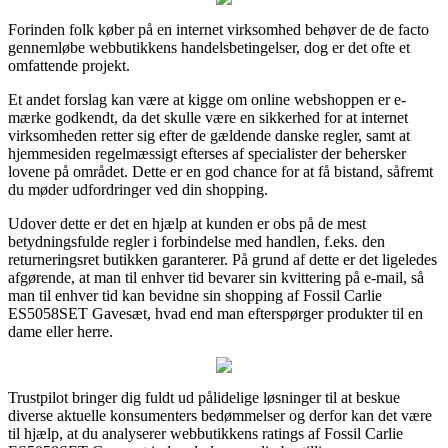
Forinden folk køber på en internet virksomhed behøver de de facto
gennemløbe webbutikkens handelsbetingelser, dog er det ofte et
omfattende projekt.
Et andet forslag kan være at kigge om online webshoppen er e-
mærke godkendt, da det skulle være en sikkerhed for at internet
virksomheden retter sig efter de gældende danske regler, samt at
hjemmesiden regelmæssigt efterses af specialister der behersker
lovene på området. Dette er en god chance for at få bistand, såfremt
du møder udfordringer ved din shopping.
Udover dette er det en hjælp at kunden er obs på de mest
betydningsfulde regler i forbindelse med handlen, f.eks. den
returneringsret butikken garanterer. På grund af dette er det ligeledes
afgørende, at man til enhver tid bevarer sin kvittering på e-mail, så
man til enhver tid kan bevidne sin shopping af Fossil Carlie
ES5058SET Gavesæt, hvad end man efterspørger produkter til en
dame eller herre.
Trustpilot bringer dig fuldt ud pålidelige løsninger til at beskue
diverse aktuelle konsumenters bedømmelser og derfor kan det være
til hjælp, at du analyserer webbutikkens ratings af Fossil Carlie