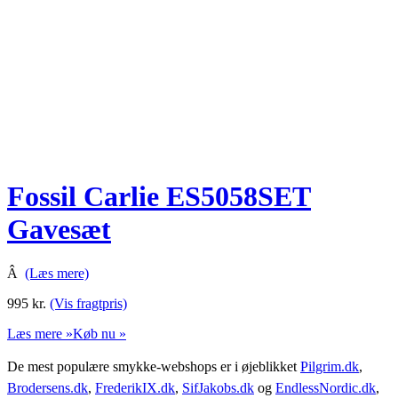
Fossil Carlie ES5058SET
Gavesæt
Â
(Læs mere)
995
kr.
(Vis fragtpris)
Læs mere »
Køb nu »
De mest populære smykke-webshops er i øjeblikket
Pilgrim.dk
,
Brodersens.dk
,
FrederikIX.dk
,
SifJakobs.dk
og
EndlessNordic.dk
,