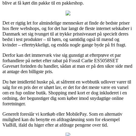
blive at få kørt din pakke til en pakkeshop.
Det er rigtig let for almindelige mennesker at finde de bedste priser
hos flere webshops, og for det har langt de fleste internet selskaber i
Danmark set sig tvunget til at trykke prisniveauet på specielt deres
bedst i test produkter – til børn, og samtidig også til mænd og
kvinder – eftertrykkeligt, og endda nogle gange byde på fri fragt.
Derfor kan det immervæk vise sig gunstigt at efterprøve et par
forhandlere på nettet efter rabat på Fossil Carlie ES5058SET
Gavesæt forinden du handler, sådan at man er på den sikre side med
at antage den billigste pris.
Du bør imidlertid huske på, at såfremt en webbutik udlover varer til
salg for en pris der er uhørt lav, er det for det meste være en varsel
om en fup online butik. Shopping med kort er dog inkluderet i en
ordning, der begunstiger dig som køber imod snydagtige online
forretninger.
Generelt foreslår vi kortkøb eller MobilePay. Som en alternativ
mulighed kan du benytte en afdragsløsning som for eksempel
ViaBill, ifald du higer efter at afdrage pengene over tid.