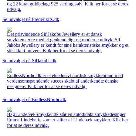
og 22 karat guldbelagt 925 sterling sølv. Klik her for at se deres
udvalg.
Se udvalget på FrederikIX.dk
Det prisvindende Sif Jakobs Jewellery er et dansk
smykkemærke med et genkendeligt og moderne udtryk. Sif
Jakobs Jewellery er kendt for sine karakteristiske smykker og et
stilsikkert univers. Klik her for at se deres udvalg.
Se udvalget på SifJakobs.dk
EndlessNordic.dk er et eksklusivt nordisk smykkebrand med
verdensomspændende succes skabt af anderkendte danske
designere. Klik her for at se deres udvalg.
Se udvalget på EndlessNordic.dk
Bag LindebækSmykker.dk står en autodidakt smykkedesinger,
Emma Lindebæk, som er stifter af Lindebæk smykker. Klik her
for at se deres udvalg.