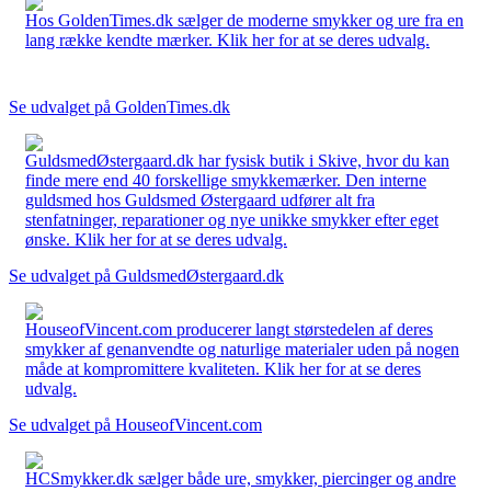
Hos GoldenTimes.dk sælger de moderne smykker og ure fra en
lang række kendte mærker. Klik her for at se deres udvalg.
Se udvalget på GoldenTimes.dk
GuldsmedØstergaard.dk har fysisk butik i Skive, hvor du kan
finde mere end 40 forskellige smykkemærker. Den interne
guldsmed hos Guldsmed Østergaard udfører alt fra
stenfatninger, reparationer og nye unikke smykker efter eget
ønske. Klik her for at se deres udvalg.
Se udvalget på GuldsmedØstergaard.dk
HouseofVincent.com producerer langt størstedelen af deres
smykker af genanvendte og naturlige materialer uden på nogen
måde at kompromittere kvaliteten. Klik her for at se deres
udvalg.
Se udvalget på HouseofVincent.com
HCSmykker.dk sælger både ure, smykker, piercinger og andre