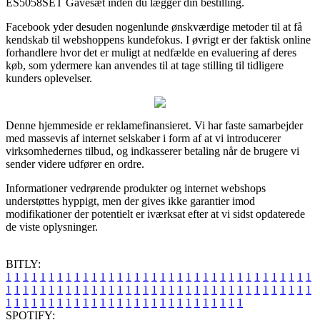
ES5058SET Gavesæt inden du lægger din bestilling.
Facebook yder desuden nogenlunde ønskværdige metoder til at få
kendskab til webshoppens kundefokus. I øvrigt er der faktisk online
forhandlere hvor det er muligt at nedfælde en evaluering af deres
køb, som ydermere kan anvendes til at tage stilling til tidligere
kunders oplevelser.
Denne hjemmeside er reklamefinansieret. Vi har faste samarbejder
med massevis af internet selskaber i form af at vi introducerer
virksomhedernes tilbud, og indkasserer betaling når de brugere vi
sender videre udfører en ordre.
Informationer vedrørende produkter og internet webshops
understøttes hyppigt, men der gives ikke garantier imod
modifikationer der potentielt er iværksat efter at vi sidst opdaterede
de viste oplysninger.
BITLY:
1
1
1
1
1
1
1
1
1
1
1
1
1
1
1
1
1
1
1
1
1
1
1
1
1
1
1
1
1
1
1
1
1
1
1
1
1
1
1
1
1
1
1
1
1
1
1
1
1
1
1
1
1
1
1
1
1
1
1
1
1
1
1
1
1
1
1
1
1
1
1
1
1
1
1
1
1
1
1
1
1
1
1
1
1
1
1
1
1
1
1
1
1
1
1
1
1
1
1
1
SPOTIFY: