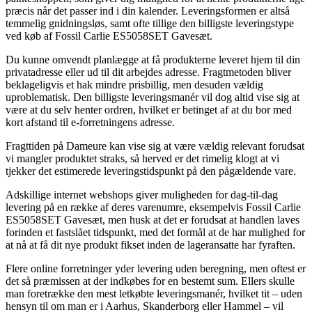
præcis når det passer ind i din kalender. Leveringsformen er altså
temmelig gnidningsløs, samt ofte tillige den billigste leveringstype
ved køb af Fossil Carlie ES5058SET Gavesæt.
Du kunne omvendt planlægge at få produkterne leveret hjem til din
privatadresse eller ud til dit arbejdes adresse. Fragtmetoden bliver
beklageligvis et hak mindre prisbillig, men desuden vældig
uproblematisk. Den billigste leveringsmanér vil dog altid vise sig at
være at du selv henter ordren, hvilket er betinget af at du bor med
kort afstand til e-forretningens adresse.
Fragttiden på Dameure kan vise sig at være vældig relevant forudsat
vi mangler produktet straks, så herved er det rimelig klogt at vi
tjekker det estimerede leveringstidspunkt på den pågældende vare.
Adskillige internet webshops giver muligheden for dag-til-dag
levering på en række af deres varenumre, eksempelvis Fossil Carlie
ES5058SET Gavesæt, men husk at det er forudsat at handlen laves
forinden et fastslået tidspunkt, med det formål at de har mulighed for
at nå at få dit nye produkt fikset inden de lageransatte har fyraften.
Flere online forretninger yder levering uden beregning, men oftest er
det så præmissen at der indkøbes for en bestemt sum. Ellers skulle
man foretrække den mest letkøbte leveringsmanér, hvilket tit – uden
hensyn til om man er i Aarhus, Skanderborg eller Hammel – vil