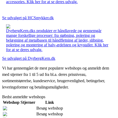
accessories. Klik her for at se deres udvalg.
Se udvalget på HCSmykker.dk
DyrbergKern.dks produkter er håndlavede og gennemgår
mange forskellige processer: fra støbning, polering og
belægning af metalbasen til håndfletning af læder, slibning,
polering og montering af halv-ædelsten og krystaller. Klik her
for at se deres udvalg.
Se udvalget på DyrbergKern.dk
Vi har gennemgået de mest populære webshops og anmeldt dem
med stjerner fra 1 til 5 ud fra bl.a. deres prisniveau,
sortimentstørrelse, kundeservice, brugervenlighed, betingelser,
leveringsformer og betalingsmuligheder.
Bedst anmeldte webshops
Webshop
Stjerner
Link
Besøg webshop
Besøg webshop