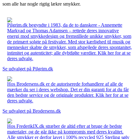
som alle har nogle rigtig lækre smykker.
Pilgrim.dk begyndte i 1983, da de to danskere - Annemette
Markvad og Thomas Adamsen – rettede deres innovative
energi mod smykkedesign og fremstillede unikke smykker, som
de primært solgte på festivaler. Med stor kærlighed til musik og
mennesker skabte de smykker, som afspejlede deres spontanitet,
intimitet og autenticitet; alle dybtfølte værdier. Klik her for at se
deres udvalg.
Se udvalget på Pilgrim.dk
Hos Brodersens.dk er de autoriserede forhandlere af alle de
mærker du ser i deres webshop. Det er din garanti for at du får
den bedste service og de originale produkter. Klik her for at se
deres udvalg.
Se udvalget på Brodersens.dk
Hos FrederikIX.dk stræber de altid efter at bruge de bedste
materialer, og de går ikke på kompromis med deres kvalitet.
Alle smykker er derfor lavet i 100% recycled 925 Sterling sølv