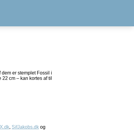
 dem er stemplet Fossil i
 22 cm – kan kortes af til
IX.dk
,
SifJakobs.dk
og