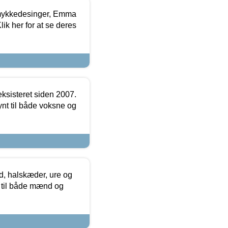
mykkedesinger, Emma
ik her for at se deres
ksisteret siden 2007.
nt til både voksne og
, halskæder, ure og
r til både mænd og