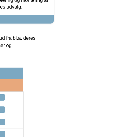
olering og montering af
res udvalg.
 fra bl.a. deres
mer og