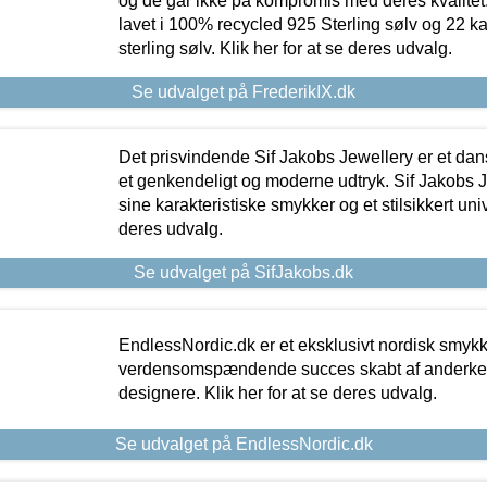
og de går ikke på kompromis med deres kvalitet.
lavet i 100% recycled 925 Sterling sølv og 22 k
sterling sølv. Klik her for at se deres udvalg.
Se udvalget på FrederikIX.dk
Det prisvindende Sif Jakobs Jewellery er et 
et genkendeligt og moderne udtryk. Sif Jakobs J
sine karakteristiske smykker og et stilsikkert univ
deres udvalg.
Se udvalget på SifJakobs.dk
EndlessNordic.dk er et eksklusivt nordisk smy
verdensomspændende succes skabt af anderke
designere. Klik her for at se deres udvalg.
Se udvalget på EndlessNordic.dk