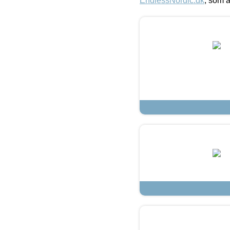
EndlessNordic.dk
, som a