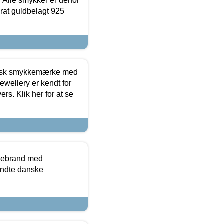
 Alle smykker er derfor
arat guldbelagt 925
dansk smykkemærke med
ewellery er kendt for
ers. Klik her for at se
kkebrand med
ndte danske