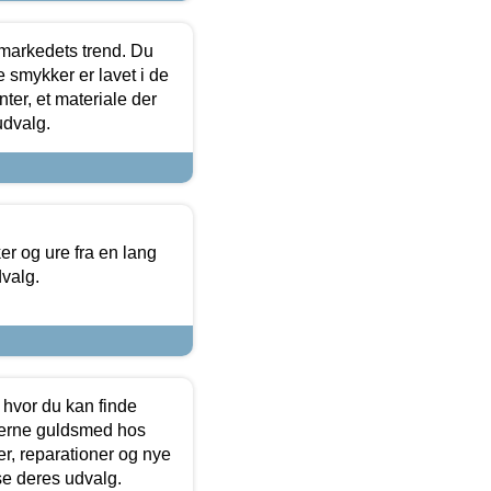
markedets trend. Du
e smykker er lavet i de
ter, et materiale der
udvalg.
 og ure fra en lang
dvalg.
 hvor du kan finde
terne guldsmed hos
r, reparationer og nye
se deres udvalg.