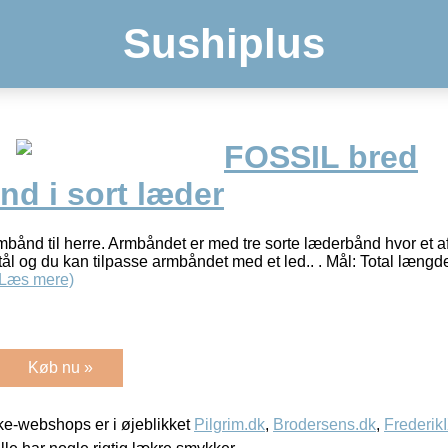
Sushiplus
FOSSIL bred
d i sort læder
mbånd til herre. Armbåndet er med tre sorte læderbånd hvor et af
tål og du kan tilpasse armbåndet med et led.. . Mål: Total længde
(Læs mere)
Køb nu »
e-webshops er i øjeblikket
Pilgrim.dk
,
Brodersens.dk
,
Frederik