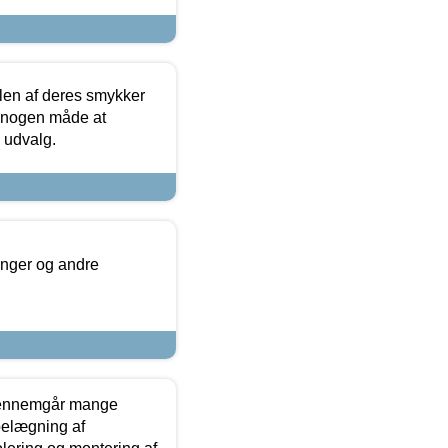
len af deres smykker
å nogen måde at
s udvalg.
inger og andre
gennemgår mange
 belægning af