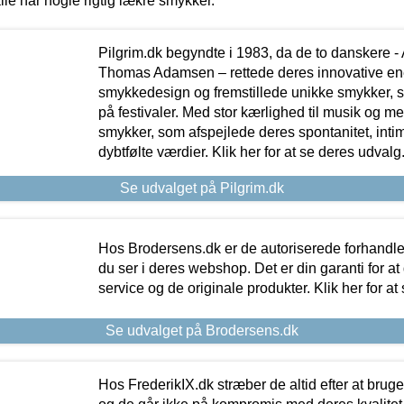
lle har nogle rigtig lækre smykker.
Pilgrim.dk begyndte i 1983, da de to danskere 
Thomas Adamsen – rettede deres innovative en
smykkedesign og fremstillede unikke smykker, 
på festivaler. Med stor kærlighed til musik og 
smykker, som afspejlede deres spontanitet, intimit
dybtfølte værdier. Klik her for at se deres udvalg
Se udvalget på Pilgrim.dk
Hos Brodersens.dk er de autoriserede forhandle
du ser i deres webshop. Det er din garanti for at
service og de originale produkter. Klik her for at
Se udvalget på Brodersens.dk
Hos FrederikIX.dk stræber de altid efter at bruge