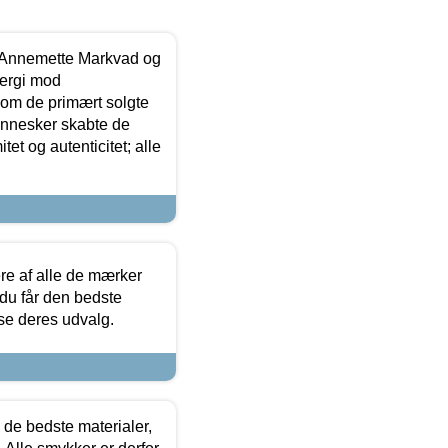
- Annemette Markvad og
ergi mod
som de primært solgte
mennesker skabte de
et og autenticitet; alle
.
re af alle de mærker
 du får den bedste
 se deres udvalg.
 de bedste materialer,