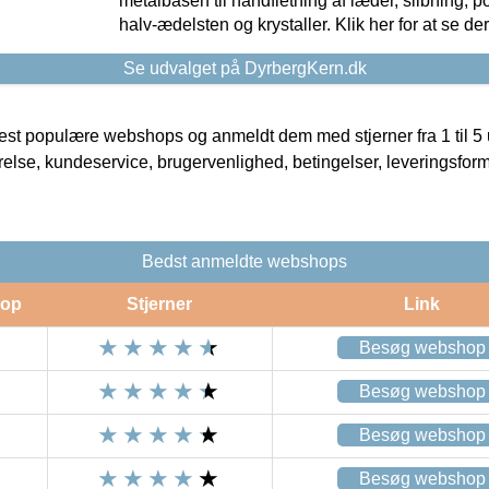
metalbasen til håndfletning af læder, slibning, p
halv-ædelsten og krystaller. Klik her for at se de
Se udvalget på DyrbergKern.dk
t populære webshops og anmeldt dem med stjerner fra 1 til 5 ud
rrelse, kundeservice, brugervenlighed, betingelser, leveringsfor
Bedst anmeldte webshops
op
Stjerner
Link
Besøg webshop
Besøg webshop
Besøg webshop
Besøg webshop