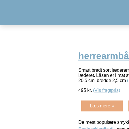
herrearmbån
Smart bredt sort læderar
læderet. Låsen er i mat s
20,5 cm, bredde 2,5 cm
495
kr.
(Vis fragtpris)
Læs mere »
De mest populære smykk