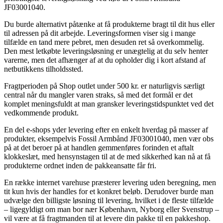
JF03001040.
Du burde alternativt påtænke at få produkterne bragt til dit hus eller
til adressen på dit arbejde. Leveringsformen viser sig i mange
tilfælde en tand mere pebret, men desuden ret så overkommelig.
Den mest letkøbte leveringsløsning er unægtelig at du selv henter
varerne, men det afhænger af at du opholder dig i kort afstand af
netbutikkens tilholdssted.
Fragtperioden på Shop outlet under 500 kr. er naturligvis særligt
central når du mangler varen straks, så med det formål er det
komplet meningsfuldt at man gransker leveringstidspunktet ved det
vedkommende produkt.
En del e-shops yder levering efter en enkelt hverdag på masser af
produkter, eksempelvis Fossil Armbånd JF03001040, men vær obs
på at det beroer på at handlen gemmenføres forinden et aftalt
klokkeslæt, med hensynstagen til at de med sikkerhed kan nå at få
produkterne ordnet inden de pakkeansatte får fri.
En række internet varehuse præsterer levering uden beregning, men
tit kun hvis der handles for et konkret beløb. Derudover burde man
udvælge den billigste løsning til levering, hvilket i de fleste tilfælde
– ligegyldigt om man bor nær København, Nyborg eller Svenstrup –
vil være at få fragtmanden til at levere din pakke til en pakkeshop.