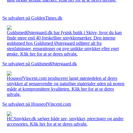
Se udvalget på GoldenTimes.dk
GuldsmedØstergaard.dk har fysisk butik i Skive, hvor du kan
finde mere end 40 forskellige smykkemærker. Den interne
guldsmed hos Guldsmed Østergaard udfører alt fra
stenfatninger, reparationer og nye unikke smykker efter eget
ønske. Klik her for at se deres udvalg.
Se udvalget på GuldsmedØstergaard.dk
HouseofVincent.com producerer langt størstedelen af deres
smykker af genanvendte og naturlige materialer uden på nogen
måde at kompromittere kvaliteten. Klik her for at se deres
udvalg.
Se udvalget på HouseofVincent.com
HCSmykker.dk sælger både ure, smykker, piercinger og andre
accessories. Klik her for at se deres udvalg.