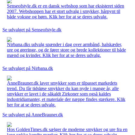
Senseofstyle.dk er en dansk webshop som har eksisteret siden
2007. Webshoppen har et stort udvalg i smykker, hårpynt til
både voksne og børn. Klik her for at se deres udvalg.
Se udvalget på Senseofstyle.dk
Nirbana.dks udvalg spænder i dag over armbånd, halskæder,
ure og øreringe, og de fører store og brede kollektioner til både
mænd og kvinder. Klik her for at se deres udvalg.
Se udvalget på Nirbana.dk
AnneBrauner.dk laver smykker som er tilpasset markedets
trend. Du får tidsløse smykker du kan nyde i mange år, alle
smykker er lavet i de såkaldt Zirkoner som også kaldes
industridiamanter, et materiale der næppe findes stærkere. Klik
her for at se deres udvalg.
Se udvalget på AnneBrauner.dk
Hos GoldenTimes.dk sælger de moderne smykker og ure fra en
lang række kendte mærker. Klik her for at se deres udvalg.