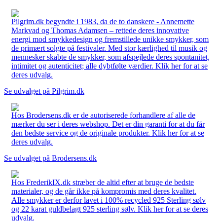
Pilgrim.dk begyndte i 1983, da de to danskere - Annemette
Markvad og Thomas Adamsen – rettede deres innovative
energi mod smykkedesign og fremstillede unikke smykker, som
de primært solgte på festivaler. Med stor kærlighed til musik og
mennesker skabte de smykker, som afspejlede deres spontanitet,
intimitet og autenticitet; alle dybtfølte værdier. Klik her for at se
deres udvalg.
Se udvalget på Pilgrim.dk
Hos Brodersens.dk er de autoriserede forhandlere af alle de
mærker du ser i deres webshop. Det er din garanti for at du får
den bedste service og de originale produkter. Klik her for at se
deres udvalg.
Se udvalget på Brodersens.dk
Hos FrederikIX.dk stræber de altid efter at bruge de bedste
materialer, og de går ikke på kompromis med deres kvalitet.
Alle smykker er derfor lavet i 100% recycled 925 Sterling sølv
og 22 karat guldbelagt 925 sterling sølv. Klik her for at se deres
udvalg.