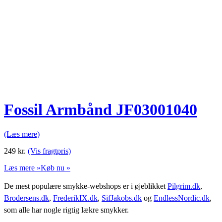
Fossil Armbånd JF03001040
(Læs mere)
249
kr.
(Vis fragtpris)
Læs mere »
Køb nu »
De mest populære smykke-webshops er i øjeblikket
Pilgrim.dk
,
Brodersens.dk
,
FrederikIX.dk
,
SifJakobs.dk
og
EndlessNordic.dk
,
som alle har nogle rigtig lækre smykker.