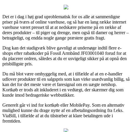
Det er i dag i høj grad uproblematisk for os alle at sammenligne
priser på tværs af online varehuse, og så har en lang række internet
varehuse været presset til at at nedskære priserne på en række af
deres produkter – til piger og drenge, men også til damer og herrer –
betragteligt, og endda nogle gange præstere gratis fragt.
Dog kan det stadigvæk blive gavnligt at undersøge indtil flere e-
shops efter rabatkoder på Fossil Armbånd JF03001040 forud for at
du placerer ordren, således at du er usvigeligt sikker på at opnå den
prisbilligste pris.
Du må blot være omhyggelig med, at i tilfælde af at en e-handler
udlover produkter til en salgspris som kan virke usædvanlig billig, så
kan det for det meste være et faresignal om en uægte netshop.
Kortkøb er trods alt inkluderet i en vedtægt, der skærmer dig som
kunde imod bedrageriske webbutikker.
Generelt går vi ind for kortkøb eller MobilePay. Som en alternativ
mulighed kunne du drage nytte af en afbetalingsordning fra f.eks.
ViaBill, i tilfælde af at du tilstræber at klare betalingen ude i
fremtiden.