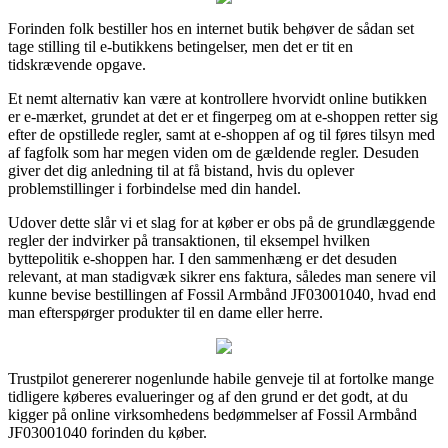
Forinden folk bestiller hos en internet butik behøver de sådan set
tage stilling til e-butikkens betingelser, men det er tit en
tidskrævende opgave.
Et nemt alternativ kan være at kontrollere hvorvidt online butikken
er e-mærket, grundet at det er et fingerpeg om at e-shoppen retter sig
efter de opstillede regler, samt at e-shoppen af og til føres tilsyn med
af fagfolk som har megen viden om de gældende regler. Desuden
giver det dig anledning til at få bistand, hvis du oplever
problemstillinger i forbindelse med din handel.
Udover dette slår vi et slag for at køber er obs på de grundlæggende
regler der indvirker på transaktionen, til eksempel hvilken
byttepolitik e-shoppen har. I den sammenhæng er det desuden
relevant, at man stadigvæk sikrer ens faktura, således man senere vil
kunne bevise bestillingen af Fossil Armbånd JF03001040, hvad end
man efterspørger produkter til en dame eller herre.
Trustpilot genererer nogenlunde habile genveje til at fortolke mange
tidligere køberes evalueringer og af den grund er det godt, at du
kigger på online virksomhedens bedømmelser af Fossil Armbånd
JF03001040 forinden du køber.