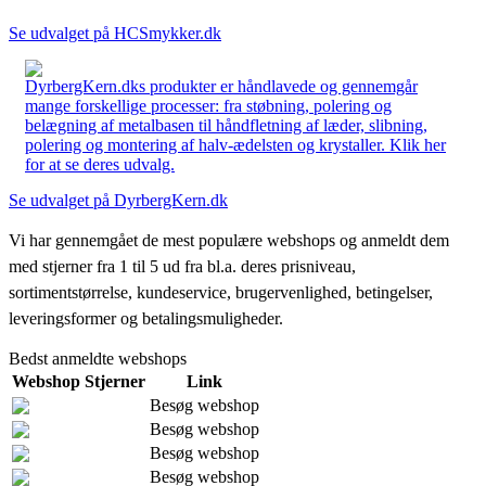
Se udvalget på HCSmykker.dk
DyrbergKern.dks produkter er håndlavede og gennemgår
mange forskellige processer: fra støbning, polering og
belægning af metalbasen til håndfletning af læder, slibning,
polering og montering af halv-ædelsten og krystaller. Klik her
for at se deres udvalg.
Se udvalget på DyrbergKern.dk
Vi har gennemgået de mest populære webshops og anmeldt dem
med stjerner fra 1 til 5 ud fra bl.a. deres prisniveau,
sortimentstørrelse, kundeservice, brugervenlighed, betingelser,
leveringsformer og betalingsmuligheder.
Bedst anmeldte webshops
Webshop
Stjerner
Link
Besøg webshop
Besøg webshop
Besøg webshop
Besøg webshop