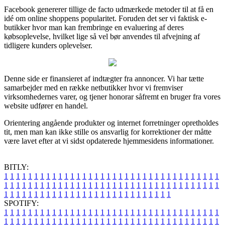
Facebook genererer tillige de facto udmærkede metoder til at få en
idé om online shoppens popularitet. Foruden det ser vi faktisk e-
butikker hvor man kan frembringe en evaluering af deres
købsoplevelse, hvilket lige så vel bør anvendes til afvejning af
tidligere kunders oplevelser.
Denne side er finansieret af indtægter fra annoncer. Vi har tætte
samarbejder med en række netbutikker hvor vi fremviser
virksomhedernes varer, og tjener honorar såfremt en bruger fra vores
website udfører en handel.
Orientering angående produkter og internet forretninger opretholdes
tit, men man kan ikke stille os ansvarlig for korrektioner der måtte
være lavet efter at vi sidst opdaterede hjemmesidens informationer.
BITLY:
1
1
1
1
1
1
1
1
1
1
1
1
1
1
1
1
1
1
1
1
1
1
1
1
1
1
1
1
1
1
1
1
1
1
1
1
1
1
1
1
1
1
1
1
1
1
1
1
1
1
1
1
1
1
1
1
1
1
1
1
1
1
1
1
1
1
1
1
1
1
1
1
1
1
1
1
1
1
1
1
1
1
1
1
1
1
1
1
1
1
1
1
1
1
1
1
1
1
1
1
SPOTIFY:
1
1
1
1
1
1
1
1
1
1
1
1
1
1
1
1
1
1
1
1
1
1
1
1
1
1
1
1
1
1
1
1
1
1
1
1
1
1
1
1
1
1
1
1
1
1
1
1
1
1
1
1
1
1
1
1
1
1
1
1
1
1
1
1
1
1
1
1
1
1
1
1